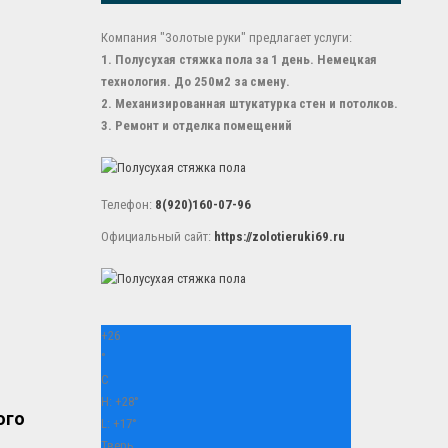
Компания "Золотые руки" предлагает услуги:
1. Полусухая стяжка пола за 1 день. Немецкая
технология. До 250м2 за смену.
2. Механизированная штукатурка стен и потолков.
3. Ремонт и отделка помещений
Телефон:
8(920)160-07-96
Официальный сайт:
https://zolotieruki69.ru
+
26
°
C
H:
+
28°
ого
L:
+
17°
Тверь