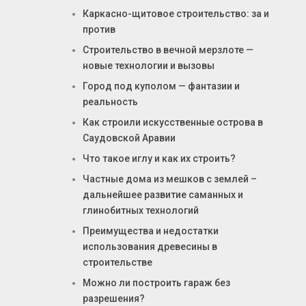
Каркасно-щитовое строительство: за и
против
Строительство в вечной мерзлоте —
новые технологии и вызовы
Город под куполом — фантазии и
реальность
Как строили искусственные острова в
Саудовской Аравии
Что такое иглу и как их строить?
Частные дома из мешков с землей –
дальнейшее развитие саманных и
глинобитных технологий
Преимущества и недостатки
использования древесины в
строительстве
Можно ли построить гараж без
разрешения?