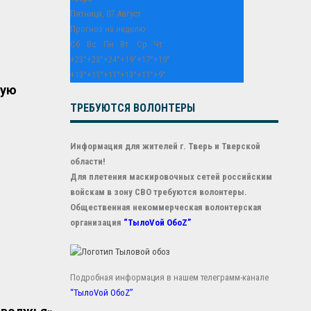
Пятница, 07 Август
Прогноз на неделю
Сб
Вс
Пн
Вт
Ср
Чт
+
23°
+
23°
+
24°
+
19°
+
17°
+
19°
+
13°
+
11°
+
11°
+
13°
+
11°
+
9°
рую
ТРЕБУЮТСЯ ВОЛОНТЕРЫ
Информация для жителей г. Тверь и Тверской
области!
Для плетения маскировочных сетей российским
войскам в зону СВО требуются волонтеры.
Общественная некоммерческая волонтерская
организация
“ТылоVой ОбоZ”
Подробная информация в нашем телеграмм-канале
“ТылоVой ОбоZ”