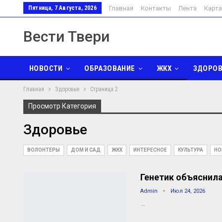
Пятница, 7 Августа, 2026
Главная
Контакты
Лента
Карта
Вести Твери
НОВОСТИ
ОБРАЗОВАНИЕ
ЖКХ
ЗДОРОВ
Главная
Здоровье
Страница 2
ЭКОНОМИКА
ТУРИЗМ
РЕЛИГИЯ
ПОЭЗИЯ
Просмотр Категория
Здоровье
ВОЛОНТЕРЫ
ДОМ И САД
ЖКХ
ИНТЕРЕСНОЕ
КУЛЬТУРА
НО
Генетик объяснил
Admin
Июл 24, 2026
…