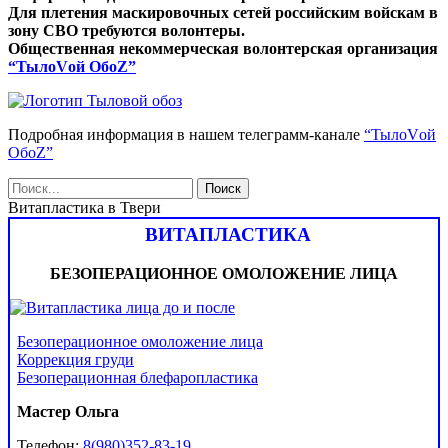
Для плетения маскировочных сетей российским войскам в
зону СВО требуются волонтеры.
Общественная некоммерческая волонтерская организация
“ТылоVой ОбоZ”
Подробная информация в нашем телеграмм-канале
“ТылоVой
ОбоZ”
Витапластика в Твери
ВИТАПЛАСТИКА
БЕЗОПЕРАЦИОННОЕ ОМОЛОЖЕНИЕ ЛИЦА
Безоперационное омоложение лица
Коррекция груди
Безоперационная блефаропластика
Мастер Ольга
Телефон:
8(980)352-83-19