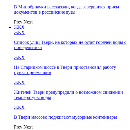
В Минобрнауки рассказали, когда завершится прием
документов в российские вузы
Prev
Next
ЖКХ
ЖКХ
Список улиц Твери, на которых не будет горячей воды с
понедельника
ЖКХ
На Старицком шоссе в Твери приостановил работу
пункт приема шин
ЖКХ
Жителей Твери предупредили о возможном снижении
температуры воды
ЖКХ
В Твери массово поджигают мусорные контейнеры
Prev
Next