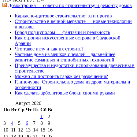
Домостройка — советы по строительству и ремонту домов
Каркасно-щитовое строительство: за и против
Строительство в вечной мерзлоте — новые технологии
и вызовы
Город под куполом — фантазии и реальность
Как строили искусственные острова в Саудовской
Аравии
Что такое иглу и как их строить?
Частные дома из мешков с землей – дальнейшее
развитие саманных и глинобитных технологий
Преимущества и недостатки использования древесины в
строительстве
Можно ли построить гараж без разрешения?
Глиночурка. Строительство дома из дров: материалы и
особенности
Как сделать арболитовые блоки своими руками
Август 2026
Пн
Вт
Ср
Чт
Пт
Сб
Вс
1
2
3
4
5
6
7
8
9
10
11
12
13
14
15
16
17
18
19
20
21
22
23