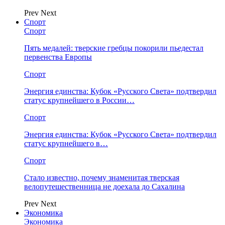
Prev
Next
Спорт
Спорт
Пять медалей: тверские гребцы покорили пьедестал
первенства Европы
Спорт
Энергия единства: Кубок «Русского Света» подтвердил
статус крупнейшего в России…
Спорт
Энергия единства: Кубок «Русского Света» подтвердил
статус крупнейшего в…
Спорт
Стало известно, почему знаменитая тверская
велопутешественница не доехала до Сахалина
Prev
Next
Экономика
Экономика