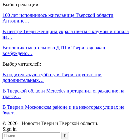
Выбор редакции:
100 лет исполнилось жительнице Тверской области
Антонине…
В центре Твери женщина украла цветы с клумбы и попала
на…
Виновник смертельного ДТП в Твери задержан,
возбуждено…
Выбор читателей:
В родительскую субботу в Твери запустят три
дополнительных…
В Тверской области Mercedes протаранил ограждение на
трассе…
В Твери в Московском районе и на некоторых улицах не
будет…
© 2026 - Новости Твери и Тверской области.
Sign in