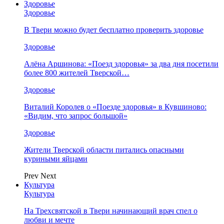
Здоровье
Здоровье
В Твери можно будет бесплатно проверить здоровье
Здоровье
Алёна Аршинова: «Поезд здоровья» за два дня посетили
более 800 жителей Тверской…
Здоровье
Виталий Королев о «Поезде здоровья» в Кувшиново:
«Видим, что запрос большой»
Здоровье
Жители Тверской области питались опасными
куриными яйцами
Prev
Next
Культура
Культура
На Трехсвятской в Твери начинающий врач спел о
любви и мечте