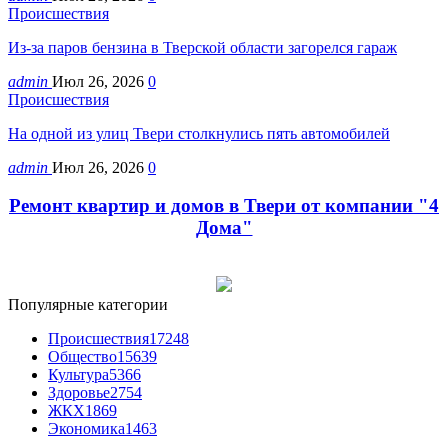
Происшествия
Из-за паров бензина в Тверской области загорелся гараж
admin
Июл 26, 2026
0
Происшествия
На одной из улиц Твери столкнулись пять автомобилей
admin
Июл 26, 2026
0
Ремонт квартир и домов в Твери от компании "4
Дома"
Популярные категории
Происшествия
17248
Общество
15639
Культура
5366
Здоровье
2754
ЖКХ
1869
Экономика
1463