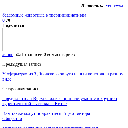
Источник:
tvernews.ru
бездомные животные в твери
инициативка
0
70
Поделится
admin
50215 записей
0 комментариев
Предыдущая запись
У «фермера» из Зубцовского округа нашли коноплю в разном
виде
Следующая запись
Представители Верхневолжья приняли участие в крупной
туристической выставке в Китае
Вам также могут понравиться
Еще от автора
Общество