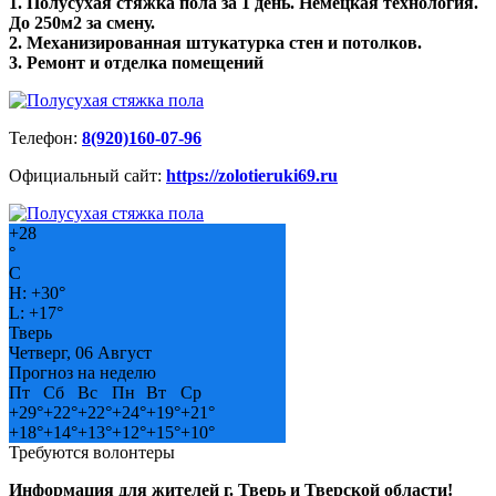
1. Полусухая стяжка пола за 1 день. Немецкая технология.
До 250м2 за смену.
2. Механизированная штукатурка стен и потолков.
3. Ремонт и отделка помещений
Телефон:
8(920)160-07-96
Официальный сайт:
https://zolotieruki69.ru
+
28
°
C
H:
+
30°
L:
+
17°
Тверь
Четверг, 06 Август
Прогноз на неделю
Пт
Сб
Вс
Пн
Вт
Ср
+
29°
+
22°
+
22°
+
24°
+
19°
+
21°
+
18°
+
14°
+
13°
+
12°
+
15°
+
10°
Требуются волонтеры
Информация для жителей г. Тверь и Тверской области!