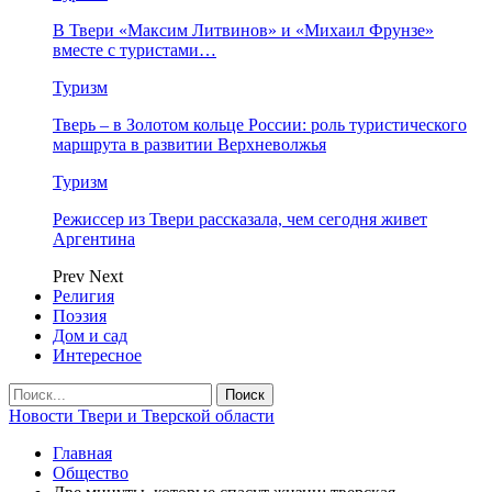
В Твери «Максим Литвинов» и «Михаил Фрунзе»
вместе с туристами…
Туризм
Тверь – в Золотом кольце России: роль туристического
маршрута в развитии Верхневолжья
Туризм
Режиссер из Твери рассказала, чем сегодня живет
Аргентина
Prev
Next
Религия
Поэзия
Дом и сад
Интересное
Новости Твери и Тверской области
Главная
Общество