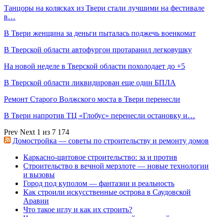
Танцоры на колясках из Твери стали лучшими на фестивале
в…
В Твери женщина за деньги пыталась поджечь военкомат
В Тверской области автофургон протаранил легковушку
На новой неделе в Тверской области похолодает до +5
В Тверской области ликвидирован еще один БПЛА
Ремонт Старого Волжского моста в Твери перенесли
В Твери напротив ТЦ «Глобус» перенесли остановку и…
Prev
Next
1 из 7 174
Домостройка — советы по строительству и ремонту домов
Каркасно-щитовое строительство: за и против
Строительство в вечной мерзлоте — новые технологии
и вызовы
Город под куполом — фантазии и реальность
Как строили искусственные острова в Саудовской
Аравии
Что такое иглу и как их строить?