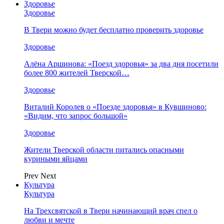
Здоровье
Здоровье
В Твери можно будет бесплатно проверить здоровье
Здоровье
Алёна Аршинова: «Поезд здоровья» за два дня посетили
более 800 жителей Тверской…
Здоровье
Виталий Королев о «Поезде здоровья» в Кувшиново:
«Видим, что запрос большой»
Здоровье
Жители Тверской области питались опасными
куриными яйцами
Prev
Next
Культура
Культура
На Трехсвятской в Твери начинающий врач спел о
любви и мечте