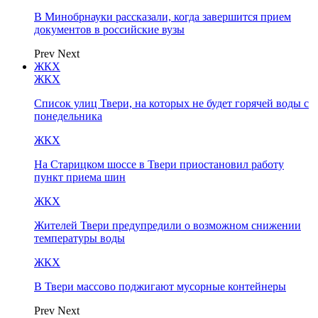
В Минобрнауки рассказали, когда завершится прием
документов в российские вузы
Prev
Next
ЖКХ
ЖКХ
Список улиц Твери, на которых не будет горячей воды с
понедельника
ЖКХ
На Старицком шоссе в Твери приостановил работу
пункт приема шин
ЖКХ
Жителей Твери предупредили о возможном снижении
температуры воды
ЖКХ
В Твери массово поджигают мусорные контейнеры
Prev
Next