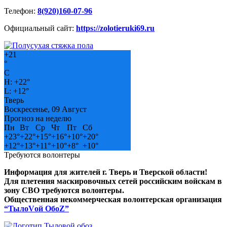
Телефон:
8(920)160-07-96
Официальный сайт:
https://zolotieruki69.ru
+
21
°
C
H:
+
22°
L:
+
12°
Тверь
Воскресенье, 09 Август
Прогноз на неделю
Пн
Вт
Ср
Чт
Пт
Сб
+
23°
+
22°
+
15°
+
16°
+
10°
+
20°
+
12°
+
13°
+
11°
+
10°
+
8°
+
10°
Требуются волонтеры
Информация для жителей г. Тверь и Тверской области!
Для плетения маскировочных сетей российским войскам в
зону СВО требуются волонтеры.
Общественная некоммерческая волонтерская организация
“ТылоVой ОбоZ”