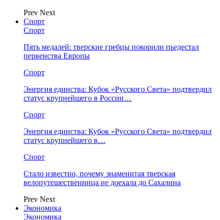
Prev
Next
Спорт
Спорт
Пять медалей: тверские гребцы покорили пьедестал
первенства Европы
Спорт
Энергия единства: Кубок «Русского Света» подтвердил
статус крупнейшего в России…
Спорт
Энергия единства: Кубок «Русского Света» подтвердил
статус крупнейшего в…
Спорт
Стало известно, почему знаменитая тверская
велопутешественница не доехала до Сахалина
Prev
Next
Экономика
Экономика