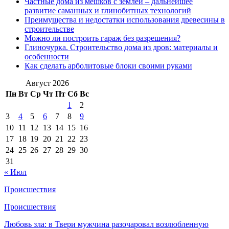
Частные дома из мешков с землей – дальнейшее
развитие саманных и глинобитных технологий
Преимущества и недостатки использования древесины в
строительстве
Можно ли построить гараж без разрешения?
Глиночурка. Строительство дома из дров: материалы и
особенности
Как сделать арболитовые блоки своими руками
Август 2026
Пн
Вт
Ср
Чт
Пт
Сб
Вс
1
2
3
4
5
6
7
8
9
10
11
12
13
14
15
16
17
18
19
20
21
22
23
24
25
26
27
28
29
30
31
« Июл
Происшествия
Происшествия
Любовь зла: в Твери мужчина разочаровал возлюбленную