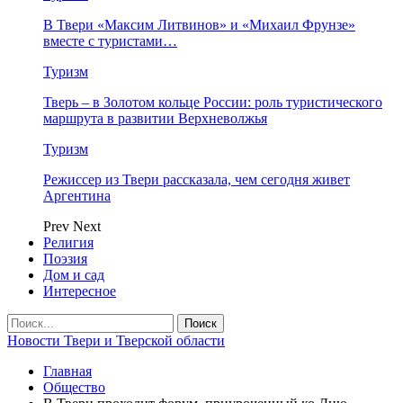
В Твери «Максим Литвинов» и «Михаил Фрунзе»
вместе с туристами…
Туризм
Тверь – в Золотом кольце России: роль туристического
маршрута в развитии Верхневолжья
Туризм
Режиссер из Твери рассказала, чем сегодня живет
Аргентина
Prev
Next
Религия
Поэзия
Дом и сад
Интересное
Новости Твери и Тверской области
Главная
Общество