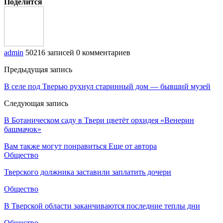
Поделится
admin
50216 записей
0 комментариев
Предыдущая запись
В селе под Тверью рухнул старинный дом — бывший музей
Следующая запись
В Ботаническом саду в Твери цветёт орхидея «Венерин
башмачок»
Вам также могут понравиться
Еще от автора
Общество
Тверского должника заставили заплатить дочери
Общество
В Тверской области заканчиваются последние теплы дни
Общество