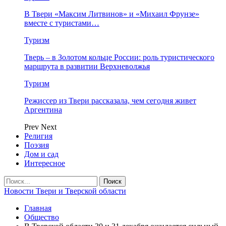
В Твери «Максим Литвинов» и «Михаил Фрунзе»
вместе с туристами…
Туризм
Тверь – в Золотом кольце России: роль туристического
маршрута в развитии Верхневолжья
Туризм
Режиссер из Твери рассказала, чем сегодня живет
Аргентина
Prev
Next
Религия
Поэзия
Дом и сад
Интересное
Новости Твери и Тверской области
Главная
Общество