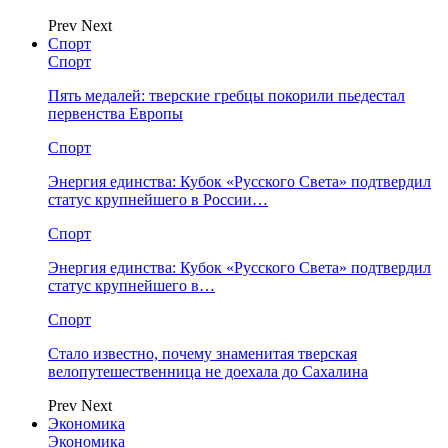
Prev
Next
Спорт
Спорт
Пять медалей: тверские гребцы покорили пьедестал
первенства Европы
Спорт
Энергия единства: Кубок «Русского Света» подтвердил
статус крупнейшего в России…
Спорт
Энергия единства: Кубок «Русского Света» подтвердил
статус крупнейшего в…
Спорт
Стало известно, почему знаменитая тверская
велопутешественница не доехала до Сахалина
Prev
Next
Экономика
Экономика