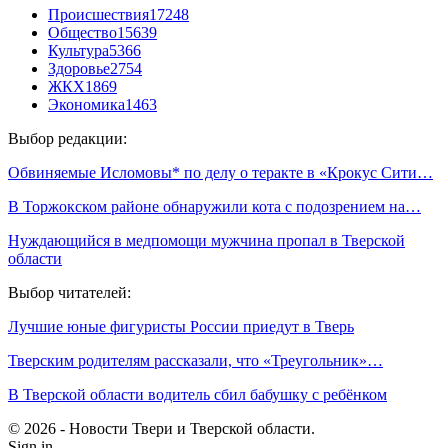
Происшествия
17248
Общество
15639
Культура
5366
Здоровье
2754
ЖКХ
1869
Экономика
1463
Выбор редакции:
Обвиняемые Исломовы* по делу о теракте в «Крокус Сити…
В Торжокском районе обнаружили кота с подозрением на…
Нуждающийся в медпомощи мужчина пропал в Тверской
области
Выбор читателей:
Лучшие юные фигуристы России приедут в Тверь
Тверским родителям рассказали, что «Треугольник»…
В Тверской области водитель сбил бабушку с ребёнком
© 2026 - Новости Твери и Тверской области.
Sign in