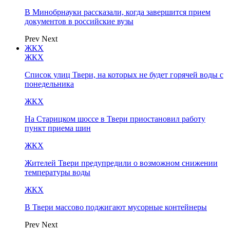
В Минобрнауки рассказали, когда завершится прием
документов в российские вузы
Prev
Next
ЖКХ
ЖКХ
Список улиц Твери, на которых не будет горячей воды с
понедельника
ЖКХ
На Старицком шоссе в Твери приостановил работу
пункт приема шин
ЖКХ
Жителей Твери предупредили о возможном снижении
температуры воды
ЖКХ
В Твери массово поджигают мусорные контейнеры
Prev
Next