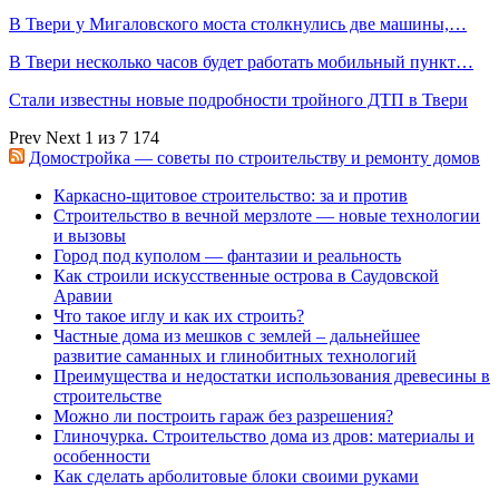
В Твери у Мигаловского моста столкнулись две машины,…
В Твери несколько часов будет работать мобильный пункт…
Стали известны новые подробности тройного ДТП в Твери
Prev
Next
1 из 7 174
Домостройка — советы по строительству и ремонту домов
Каркасно-щитовое строительство: за и против
Строительство в вечной мерзлоте — новые технологии
и вызовы
Город под куполом — фантазии и реальность
Как строили искусственные острова в Саудовской
Аравии
Что такое иглу и как их строить?
Частные дома из мешков с землей – дальнейшее
развитие саманных и глинобитных технологий
Преимущества и недостатки использования древесины в
строительстве
Можно ли построить гараж без разрешения?
Глиночурка. Строительство дома из дров: материалы и
особенности
Как сделать арболитовые блоки своими руками