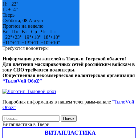
H:
+
22°
L:
+
14°
Тверь
Суббота, 08 Август
Прогноз на неделю
Вс
Пн
Вт
Ср
Чт
Пт
+
22°
+
23°
+
19°
+
18°
+
18°
+
18°
+
11°
+
11°
+
13°
+
11°
+
10°
+
10°
Требуются волонтеры
Информация для жителей г. Тверь и Тверской области!
Для плетения маскировочных сетей российским войскам в
зону СВО требуются волонтеры.
Общественная некоммерческая волонтерская организация
“ТылоVой ОбоZ”
Подробная информация в нашем телеграмм-канале
“ТылоVой
ОбоZ”
Витапластика в Твери
ВИТАПЛАСТИКА