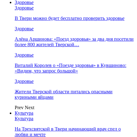
Здоровье
Здоровье
В Твери можно будет бесплатно проверить здоровье
Здоровье
Алёна Аршинова: «Поезд здоровья» за два дня посетили
более 800 жителей Тверской…
Здоровье
Виталий Королев о «Поезде здоровья» в Кувшиново:
«Видим, что запрос большой»
Здоровье
Жители Тверской области питались опасными
куриными яйцами
Prev
Next
Культура
Культура
На Трехсвятской в Твери начинающий врач спел о
любви и мечте