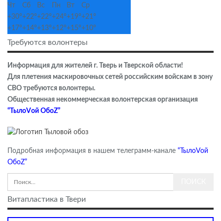
Чт
Сб
Вс
Пн
Вт
Ср
+
30°
+
22°
+
22°
+
24°
+
19°
+
21°
+
17°
+
14°
+
13°
+
12°
+
15°
+
10°
Требуются волонтеры
Информация для жителей г. Тверь и Тверской области!
Для плетения маскировочных сетей российским войскам в зону
СВО требуются волонтеры.
Общественная некоммерческая волонтерская организация
“ТылоVой ОбоZ”
Подробная информация в нашем телеграмм-канале
“ТылоVой
ОбоZ”
Витапластика в Твери