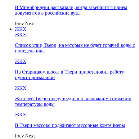
В Минобрнауки рассказали, когда завершится прием
документов в российские вузы
Prev
Next
ЖКХ
ЖКХ
Список улиц Твери, на которых не будет горячей воды с
понедельника
ЖКХ
На Старицком шоссе в Твери приостановил работу
пункт приема шин
ЖКХ
Жителей Твери предупредили о возможном снижении
температуры воды
ЖКХ
В Твери массово поджигают мусорные контейнеры
Prev
Next