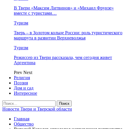
В Твери «Максим Литвинов» и «Михаил Фрунзе»
вместе с туристами…
Туризм
Тверь – в Золотом кольце России: роль туристического
маршрута в развитии Верхневолжья
Туризм
Режиссер из Твери рассказала, чем сегодня живет
Аргентина
Prev
Next
Религия
Поэзия
Дом и сад
Интересное
Новости Твери и Тверской области
Главная
Общество