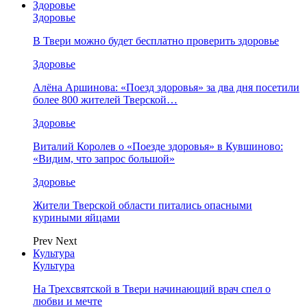
Здоровье
Здоровье
В Твери можно будет бесплатно проверить здоровье
Здоровье
Алёна Аршинова: «Поезд здоровья» за два дня посетили
более 800 жителей Тверской…
Здоровье
Виталий Королев о «Поезде здоровья» в Кувшиново:
«Видим, что запрос большой»
Здоровье
Жители Тверской области питались опасными
куриными яйцами
Prev
Next
Культура
Культура
На Трехсвятской в Твери начинающий врач спел о
любви и мечте