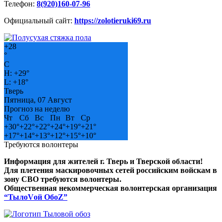
Телефон:
8(920)160-07-96
Официальный сайт:
https://zolotieruki69.ru
+
28
°
C
H:
+
29°
L:
+
18°
Тверь
Пятница, 07 Август
Прогноз на неделю
Чт
Сб
Вс
Пн
Вт
Ср
+
30°
+
22°
+
22°
+
24°
+
19°
+
21°
+
17°
+
14°
+
13°
+
12°
+
15°
+
10°
Требуются волонтеры
Информация для жителей г. Тверь и Тверской области!
Для плетения маскировочных сетей российским войскам в
зону СВО требуются волонтеры.
Общественная некоммерческая волонтерская организация
“ТылоVой ОбоZ”