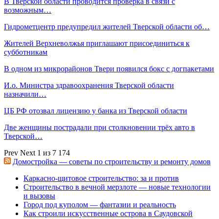
В Тверской области проводится проверка в связи с
возможным…
Гидрометцентр предупредил жителей Тверской области об…
Жителей Верхневолжья приглашают присоединиться к
субботникам
В одном из микрорайонов Твери появился бокс с догпакетами
И.о. Министра здравоохранения Тверской области
назначили…
ЦБ РФ отозвал лицензию у банка из Тверской области
Две женщины пострадали при столкновении трёх авто в
Тверской…
Prev
Next
1 из 7 174
Домостройка — советы по строительству и ремонту домов
Каркасно-щитовое строительство: за и против
Строительство в вечной мерзлоте — новые технологии
и вызовы
Город под куполом — фантазии и реальность
Как строили искусственные острова в Саудовской