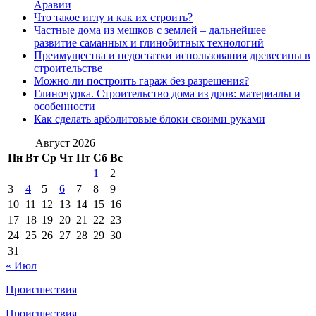
Аравии
Что такое иглу и как их строить?
Частные дома из мешков с землей – дальнейшее
развитие саманных и глинобитных технологий
Преимущества и недостатки использования древесины в
строительстве
Можно ли построить гараж без разрешения?
Глиночурка. Строительство дома из дров: материалы и
особенности
Как сделать арболитовые блоки своими руками
Август 2026
Пн
Вт
Ср
Чт
Пт
Сб
Вс
1
2
3
4
5
6
7
8
9
10
11
12
13
14
15
16
17
18
19
20
21
22
23
24
25
26
27
28
29
30
31
« Июл
Происшествия
Происшествия