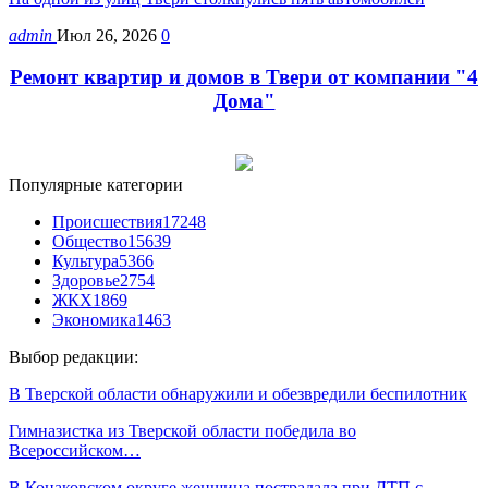
admin
Июл 26, 2026
0
Ремонт квартир и домов в Твери от компании "4
Дома"
Популярные категории
Происшествия
17248
Общество
15639
Культура
5366
Здоровье
2754
ЖКХ
1869
Экономика
1463
Выбор редакции:
В Тверской области обнаружили и обезвредили беспилотник
Гимназистка из Тверской области победила во
Всероссийском…
В Конаковском округе женщина пострадала при ДТП с…