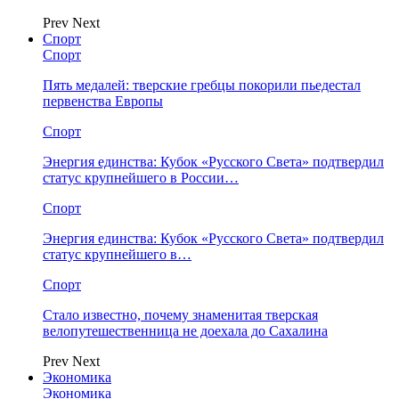
Prev
Next
Спорт
Спорт
Пять медалей: тверские гребцы покорили пьедестал
первенства Европы
Спорт
Энергия единства: Кубок «Русского Света» подтвердил
статус крупнейшего в России…
Спорт
Энергия единства: Кубок «Русского Света» подтвердил
статус крупнейшего в…
Спорт
Стало известно, почему знаменитая тверская
велопутешественница не доехала до Сахалина
Prev
Next
Экономика
Экономика