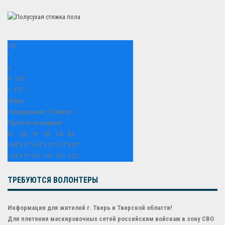
+
21
°
C
H:
+
23°
L:
+
12°
Тверь
Понедельник, 10 Август
Прогноз на неделю
Вт
Ср
Чт
Пт
Сб
Вс
+
24°
+
17°
+
14°
+
11°
+
17°
+
25°
+
14°
+
11°
+
9°
+
9°
+
6°
+
12°
ТРЕБУЮТСЯ ВОЛОНТЕРЫ
Информация для жителей г. Тверь и Тверской области!
Для плетения маскировочных сетей российским войскам в зону СВО