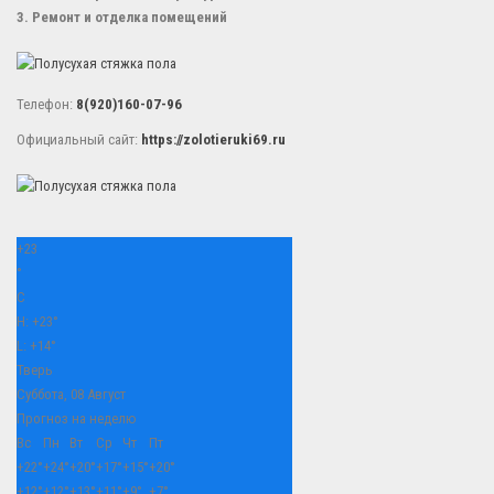
3. Ремонт и отделка помещений
Телефон:
8(920)160-07-96
Официальный сайт:
https://zolotieruki69.ru
+
23
°
C
H:
+
23°
L:
+
14°
Тверь
Суббота, 08 Август
Прогноз на неделю
Вс
Пн
Вт
Ср
Чт
Пт
+
22°
+
24°
+
20°
+
17°
+
15°
+
20°
+
12°
+
12°
+
13°
+
11°
+
9°
+
7°