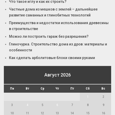
Что такое иглу и как их строить?
Частные дома из мешков с землей – дальнейшее
развитие саманных и глинобитных технологий
Преимущества и недостатки использования древесины
в строительстве
Можно ли построить гараж без разрешения?
Глиночурка. Строительство дома из дров: материалы и
особенности
Как сделать арболитовые блоки своими руками
Август 2026
Пн
Вт
Ср
Чт
Пт
Сб
Вс
1
2
3
4
5
6
7
8
9
10
11
12
13
14
15
16