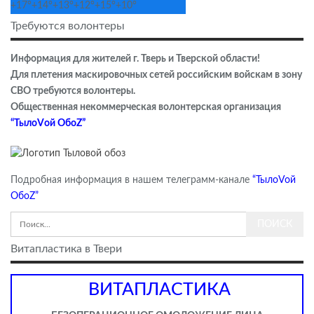
+
17°
+
14°
+
13°
+
12°
+
15°
+
10°
Требуются волонтеры
Информация для жителей г. Тверь и Тверской области!
Для плетения маскировочных сетей российским войскам в зону
СВО требуются волонтеры.
Общественная некоммерческая волонтерская организация
“ТылоVой ОбоZ”
Подробная информация в нашем телеграмм-канале
“ТылоVой
ОбоZ”
Витапластика в Твери
ВИТАПЛАСТИКА