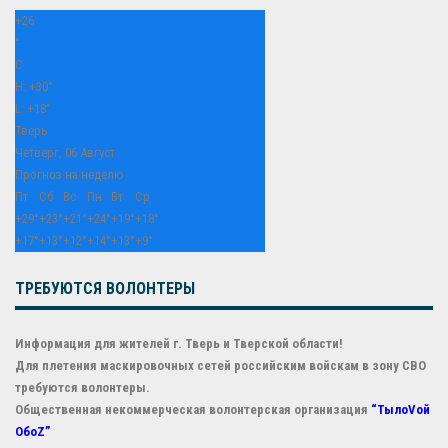
+
26
°
C
H:
+
30°
L:
+
18°
Тверь
Четверг, 06 Август
Прогноз на неделю
Пт
Сб
Вс
Пн
Вт
Ср
+
29°
+
23°
+
21°
+
24°
+
19°
+
18°
+
17°
+
13°
+
12°
+
14°
+
13°
+
9°
ТРЕБУЮТСЯ ВОЛОНТЕРЫ
Информация для жителей г. Тверь и Тверской области!
Для плетения маскировочных сетей российским войскам в зону СВО
требуются волонтеры.
Общественная некоммерческая волонтерская организация
“ТылоVой
ОбоZ”