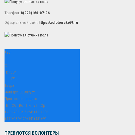
Телефон:
8(920)160-07-96
Официальный сайт:
https://zolotieruki69.ru
+
26
°
C
H:
+
30°
L:
+
17°
Тверь
Четверг, 06 Август
Прогноз на неделю
Пт
Сб
Вс
Пн
Вт
Ср
+
29°
+
23°
+
21°
+
24°
+
19°
+
18°
+
17°
+
13°
+
12°
+
14°
+
13°
+
9°
ТРЕБУЮТСЯ ВОЛОНТЕРЫ