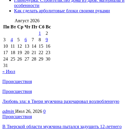
Глиночурка. Строительство дома из дров: материалы и
особенности
Как сделать арболитовые блоки своими руками
Август 2026
Пн
Вт
Ср
Чт
Пт
Сб
Вс
1
2
3
4
5
6
7
8
9
10
11
12
13
14
15
16
17
18
19
20
21
22
23
24
25
26
27
28
29
30
31
« Июл
Происшествия
Происшествия
Любовь зла: в Твери мужчина разочаровал возлюбленную
admin
Июл 26, 2026
0
Происшествия
В Тверской области мужчина пытался задушить 12-летнего