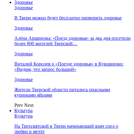
Здоровье
Здоровье
В Твери можно будет бесплатно проверить здоровье
Здоровье
Алёна Аршинова: «Поезд здоровья» за два дня посетили
более 800 жителей Тверской…
Здоровье
Виталий Королев о «Поезде здоровья» в Кувшиново:
«Видим, что запрос большой»
Здоровье
Жители Тверской области питались опасными
куриными яйцами
Prev
Next
Культура
Культура
На Трехсвятской в Твери начинающий врач спел о
любви и мечте