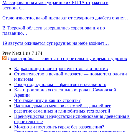
Массированная атака украинских БПЛА отражена в
регионах…
Стало известно, какой препарат от сахарного диабета станет…
В Тверской области завершились соревнования по
плаванию…
19 августа ожидается суперлуние: на небе взойдет…
Prev
Next
1 из 7 174
Домостройка — советы по строительству и ремонту домов
Каркасно-щитовое строительство: за и против
Строительство в вечной мерзлоте — новые технологии
и вызовы
Город под куполом — фантазии и реальность
Как строили искусственные острова в Саудовской
Аравии
Что такое иглу и как их строить?
Частные дома из мешков с землей – дальнейшее
развитие саманных и глинобитных технологий
Преимущества и недостатки использования древесины в
строительстве
Можно ли построить гараж без разрешения?