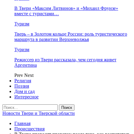
В Твери «Максим Литвинов» и «Михаил Фрунзе»
вместе с туристами…
Туризм
Тверь – в Золотом кольце России: роль туристического
маршрута в развитии Верхневолжья
Туризм
Режиссер из Твери рассказала, чем сегодня живет
Аргентина
Prev
Next
Религия
Поэзия
Дом и сад
Интересное
Новости Твери и Тверской области
Главная
Происшествия