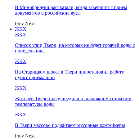
В Минобрнауки рассказали, когда завершится прием
документов в российские вузы
Prev
Next
ЖКХ
ЖКХ
Список улиц Твери, на которых не будет горячей воды с
понедельника
ЖКХ
На Старицком шоссе в Твери приостановил работу
пункт приема шин
ЖКХ
Жителей Твери предупредили о возможном снижении
температуры воды
ЖКХ
В Твери массово поджигают мусорные контейнеры
Prev
Next