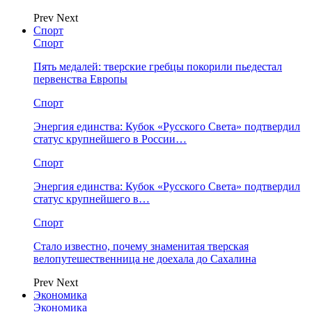
Prev
Next
Спорт
Спорт
Пять медалей: тверские гребцы покорили пьедестал
первенства Европы
Спорт
Энергия единства: Кубок «Русского Света» подтвердил
статус крупнейшего в России…
Спорт
Энергия единства: Кубок «Русского Света» подтвердил
статус крупнейшего в…
Спорт
Стало известно, почему знаменитая тверская
велопутешественница не доехала до Сахалина
Prev
Next
Экономика
Экономика