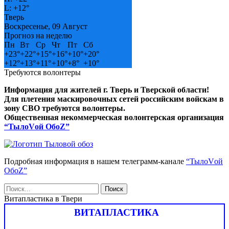
L:
+
12°
Тверь
Воскресенье, 09 Август
Прогноз на неделю
Пн
Вт
Ср
Чт
Пт
Сб
+
23°
+
22°
+
15°
+
16°
+
10°
+
20°
+
12°
+
13°
+
11°
+
10°
+
8°
+
10°
Требуются волонтеры
Информация для жителей г. Тверь и Тверской области!
Для плетения маскировочных сетей российским войскам в
зону СВО требуются волонтеры.
Общественная некоммерческая волонтерская организация
“ТылоVой ОбоZ”
Подробная информация в нашем телеграмм-канале
“ТылоVой
ОбоZ”
Витапластика в Твери
ВИТАПЛАСТИКА