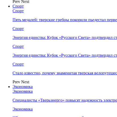
Prev
Next
Спорт
Спорт
Пять медалей: тверские гребцы покорили пьедестал перв
Спорт
Энергия единства: Кубок «Русского Света» подтвердил 
Спорт
Энергия единства: Кубок «Русского Света» подтвердил 
Спорт
Стало известно, почему знаменитая тверская велопутеше
Prev
Next
Экономика
Экономика
Специалисты «Тверьэнерго» повысят надежность электр
Экономика