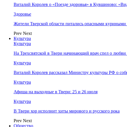
Виталий Королев о «Поезде здоровья» в Кувшиново: «Ви
Здоровье
Жители Тверской области питались опасными куриными
Prev
Next
Культура
Культура
На Трехсвятской в Твери начинающий врач спел о любви 
Культура
Виталий Королев рассказал Министру культуры РФ о соб
Культура
Афиша на выходные в Твери: 25 и 26 июля
Культура
В Твери хор исполнит хиты мирового и русского рока
Prev
Next
Общество