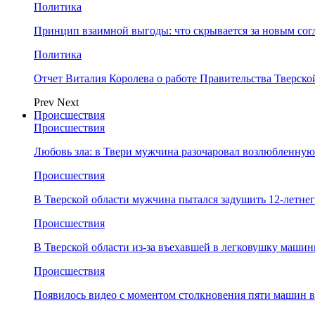
Политика
Принцип взаимной выгоды: что скрывается за новым со
Политика
Отчет Виталия Королева о работе Правительства Тверск
Prev
Next
Происшествия
Происшествия
Любовь зла: в Твери мужчина разочаровал возлюбленную
Происшествия
В Тверской области мужчина пытался задушить 12-летне
Происшествия
В Тверской области из-за въехавшей в легковушку машин
Происшествия
Появилось видео с моментом столкновения пяти машин в