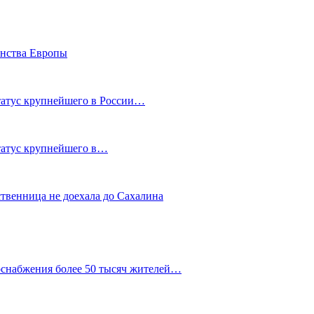
енства Европы
статус крупнейшего в России…
статус крупнейшего в…
ственница не доехала до Сахалина
оснабжения более 50 тысяч жителей…