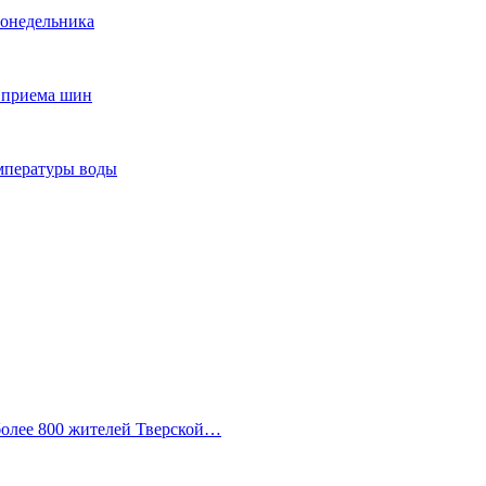
понедельника
т приема шин
мпературы воды
 более 800 жителей Тверской…