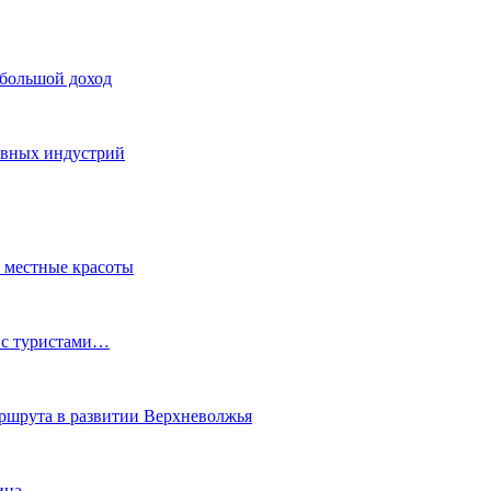
 большой доход
тивных индустрий
ь местные красоты
 с туристами…
маршрута в развитии Верхневолжья
ина