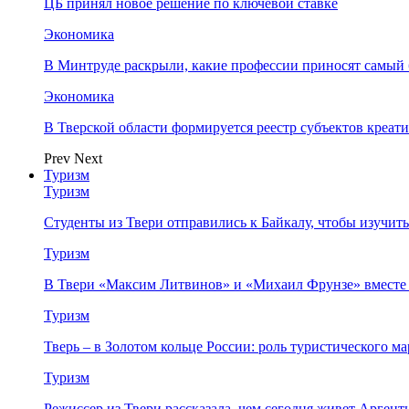
ЦБ принял новое решение по ключевой ставке
Экономика
В Минтруде раскрыли, какие профессии приносят самый
Экономика
В Тверской области формируется реестр субъектов креа
Prev
Next
Туризм
Туризм
Студенты из Твери отправились к Байкалу, чтобы изучит
Туризм
В Твери «Максим Литвинов» и «Михаил Фрунзе» вместе
Туризм
Тверь – в Золотом кольце России: роль туристического 
Туризм
Режиссер из Твери рассказала, чем сегодня живет Аргент