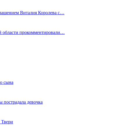
глашением Виталия Королева с…
ой области прокомментировали…
го сына
ы пострадала девочка
 Твери