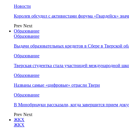
Новости
Королев обсудил с активистами форума «Гвардейск» зна
Prev
Next
Образование
Образование
Выдачи образовательных кредитов в Сбере в Тверской обл
Образование
Тверская студентка стала участницей международной шк
Образование
Названы самые «цифровые» отрасли Твери
Образование
В Минобрнауки рассказали, когда завершится прием доку
Prev
Next
ЖКХ
ЖКХ