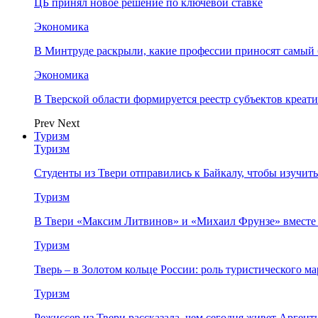
ЦБ принял новое решение по ключевой ставке
Экономика
В Минтруде раскрыли, какие профессии приносят самый
Экономика
В Тверской области формируется реестр субъектов креа
Prev
Next
Туризм
Туризм
Студенты из Твери отправились к Байкалу, чтобы изучит
Туризм
В Твери «Максим Литвинов» и «Михаил Фрунзе» вместе
Туризм
Тверь – в Золотом кольце России: роль туристического 
Туризм
Режиссер из Твери рассказала, чем сегодня живет Аргент