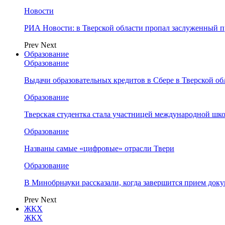
Новости
РИА Новости: в Тверской области пропал заслуженный 
Prev
Next
Образование
Образование
Выдачи образовательных кредитов в Сбере в Тверской обл
Образование
Тверская студентка стала участницей международной шк
Образование
Названы самые «цифровые» отрасли Твери
Образование
В Минобрнауки рассказали, когда завершится прием доку
Prev
Next
ЖКХ
ЖКХ