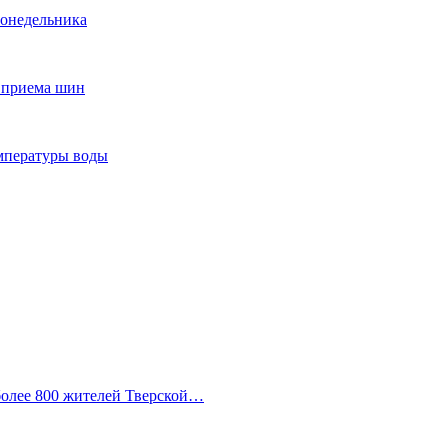
понедельника
т приема шин
мпературы воды
 более 800 жителей Тверской…