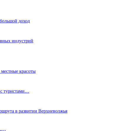
 большой доход
тивных индустрий
ь местные красоты
 с туристами…
маршрута в развитии Верхневолжья
ина