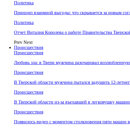
Политика
Принцип взаимной выгоды: что скрывается за новым со
Политика
Отчет Виталия Королева о работе Правительства Тверск
Prev
Next
Происшествия
Происшествия
Любовь зла: в Твери мужчина разочаровал возлюбленную
Происшествия
В Тверской области мужчина пытался задушить 12-летне
Происшествия
В Тверской области из-за въехавшей в легковушку машин
Происшествия
Появилось видео с моментом столкновения пяти машин в