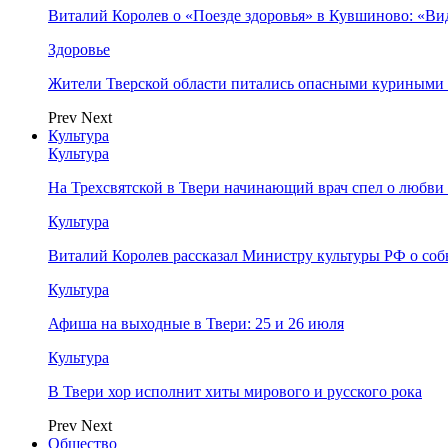
Виталий Королев о «Поезде здоровья» в Кувшиново: «Ви
Здоровье
Жители Тверской области питались опасными куриными
Prev
Next
Культура
Культура
На Трехсвятской в Твери начинающий врач спел о любви 
Культура
Виталий Королев рассказал Министру культуры РФ о соб
Культура
Афиша на выходные в Твери: 25 и 26 июля
Культура
В Твери хор исполнит хиты мирового и русского рока
Prev
Next
Общество