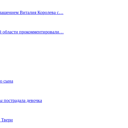
глашением Виталия Королева с…
ой области прокомментировали…
го сына
ы пострадала девочка
 Твери