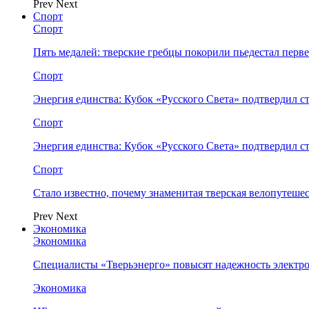
Prev
Next
Спорт
Спорт
Пять медалей: тверские гребцы покорили пьедестал перв
Спорт
Энергия единства: Кубок «Русского Света» подтвердил 
Спорт
Энергия единства: Кубок «Русского Света» подтвердил 
Спорт
Стало известно, почему знаменитая тверская велопутеше
Prev
Next
Экономика
Экономика
Специалисты «Тверьэнерго» повысят надежность электр
Экономика