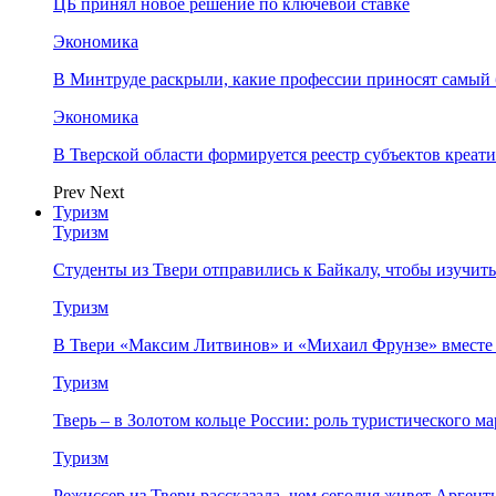
ЦБ принял новое решение по ключевой ставке
Экономика
В Минтруде раскрыли, какие профессии приносят самый
Экономика
В Тверской области формируется реестр субъектов креа
Prev
Next
Туризм
Туризм
Студенты из Твери отправились к Байкалу, чтобы изучит
Туризм
В Твери «Максим Литвинов» и «Михаил Фрунзе» вместе
Туризм
Тверь – в Золотом кольце России: роль туристического 
Туризм
Режиссер из Твери рассказала, чем сегодня живет Аргент