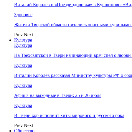
Виталий Королев о «Поезде здоровья» в Кувшиново: «Ви
Здоровье
Жители Тверской области питались опасными куриными
Prev
Next
Культура
Культура
На Трехсвятской в Твери начинающий врач спел о любви 
Культура
Виталий Королев рассказал Министру культуры РФ о соб
Культура
Афиша на выходные в Твери: 25 и 26 июля
Культура
В Твери хор исполнит хиты мирового и русского рока
Prev
Next
Общество