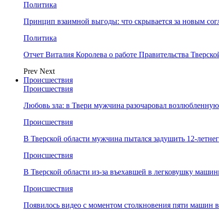
Политика
Принцип взаимной выгоды: что скрывается за новым со
Политика
Отчет Виталия Королева о работе Правительства Тверск
Prev
Next
Происшествия
Происшествия
Любовь зла: в Твери мужчина разочаровал возлюбленную
Происшествия
В Тверской области мужчина пытался задушить 12-летне
Происшествия
В Тверской области из-за въехавшей в легковушку машин
Происшествия
Появилось видео с моментом столкновения пяти машин в