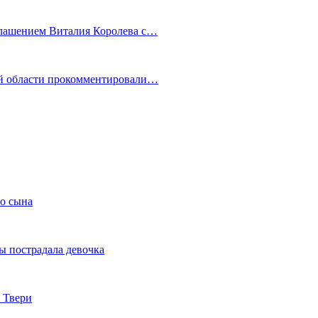
глашением Виталия Королева с…
ой области прокомментировали…
го сына
ы пострадала девочка
 Твери