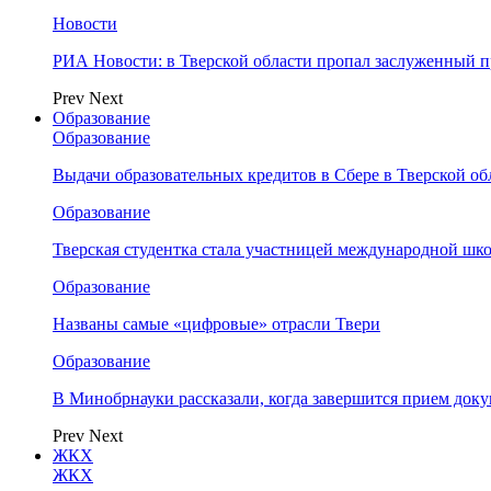
Новости
РИА Новости: в Тверской области пропал заслуженный 
Prev
Next
Образование
Образование
Выдачи образовательных кредитов в Сбере в Тверской обл
Образование
Тверская студентка стала участницей международной шк
Образование
Названы самые «цифровые» отрасли Твери
Образование
В Минобрнауки рассказали, когда завершится прием доку
Prev
Next
ЖКХ
ЖКХ