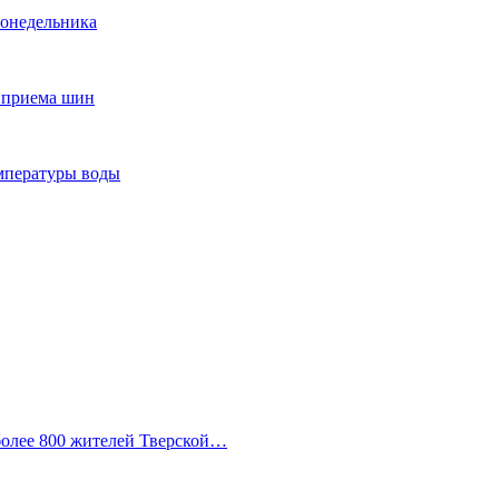
понедельника
т приема шин
мпературы воды
 более 800 жителей Тверской…