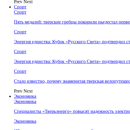
Prev
Next
Спорт
Спорт
Пять медалей: тверские гребцы покорили пьедестал перв
Спорт
Энергия единства: Кубок «Русского Света» подтвердил 
Спорт
Энергия единства: Кубок «Русского Света» подтвердил 
Спорт
Стало известно, почему знаменитая тверская велопутеше
Prev
Next
Экономика
Экономика
Специалисты «Тверьэнерго» повысят надежность электр
Экономика