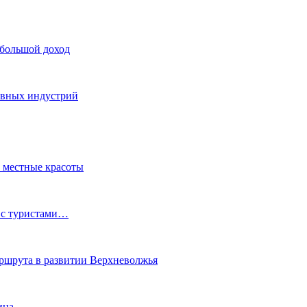
 большой доход
тивных индустрий
ь местные красоты
 с туристами…
маршрута в развитии Верхневолжья
ина