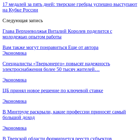
17 медалей за пять дней: тверские гребцы успешно выступают
на Кубке России
Следующая запись
Глава Верхневолжья Виталий Королев поделится с
молодежью опытом работы
Вам также могут понравиться
Еще от автора
Экономика
Специалисты «Тверьэнерго» повысят надежность
электроснабжения более 50 тысяч жителей…
Экономика
ЦБ принял новое решение по ключевой ставке
Экономика
В Минтруде раскрыли, какие профессии приносят самый
большой доход
Экономика
В Тверской области формируется реестр субъектов