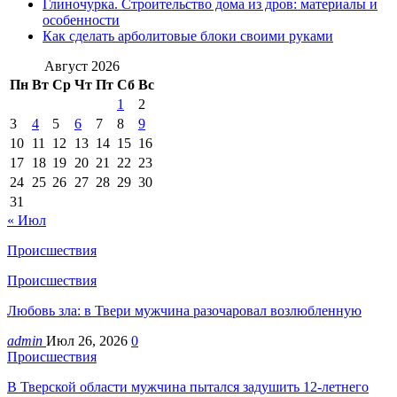
Глиночурка. Строительство дома из дров: материалы и
особенности
Как сделать арболитовые блоки своими руками
Август 2026
Пн
Вт
Ср
Чт
Пт
Сб
Вс
1
2
3
4
5
6
7
8
9
10
11
12
13
14
15
16
17
18
19
20
21
22
23
24
25
26
27
28
29
30
31
« Июл
Происшествия
Происшествия
Любовь зла: в Твери мужчина разочаровал возлюбленную
admin
Июл 26, 2026
0
Происшествия
В Тверской области мужчина пытался задушить 12-летнего