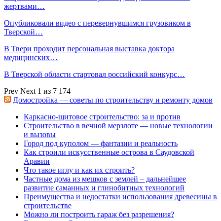
жертвами…
Опубликовали видео с перевернувшимся грузовиком в
Тверской…
В Твери проходит персональная выставка доктора
медицинских…
В Тверской области стартовал российский конкурс…
Prev
Next
1 из 7 174
Домостройка — советы по строительству и ремонту домов
Каркасно-щитовое строительство: за и против
Строительство в вечной мерзлоте — новые технологии
и вызовы
Город под куполом — фантазии и реальность
Как строили искусственные острова в Саудовской
Аравии
Что такое иглу и как их строить?
Частные дома из мешков с землей – дальнейшее
развитие саманных и глинобитных технологий
Преимущества и недостатки использования древесины в
строительстве
Можно ли построить гараж без разрешения?