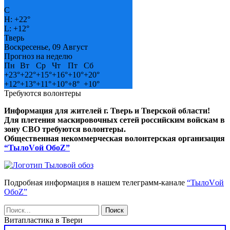
°
C
H:
+
22°
L:
+
12°
Тверь
Воскресенье, 09 Август
Прогноз на неделю
Пн
Вт
Ср
Чт
Пт
Сб
+
23°
+
22°
+
15°
+
16°
+
10°
+
20°
+
12°
+
13°
+
11°
+
10°
+
8°
+
10°
Требуются волонтеры
Информация для жителей г. Тверь и Тверской области!
Для плетения маскировочных сетей российским войскам в
зону СВО требуются волонтеры.
Общественная некоммерческая волонтерская организация
“ТылоVой ОбоZ”
Подробная информация в нашем телеграмм-канале
“ТылоVой
ОбоZ”
Витапластика в Твери