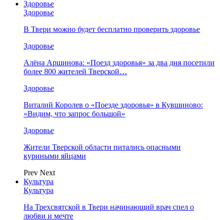
Здоровье
Здоровье
В Твери можно будет бесплатно проверить здоровье
Здоровье
Алёна Аршинова: «Поезд здоровья» за два дня посетили
более 800 жителей Тверской…
Здоровье
Виталий Королев о «Поезде здоровья» в Кувшиново:
«Видим, что запрос большой»
Здоровье
Жители Тверской области питались опасными
куриными яйцами
Prev
Next
Культура
Культура
На Трехсвятской в Твери начинающий врач спел о
любви и мечте