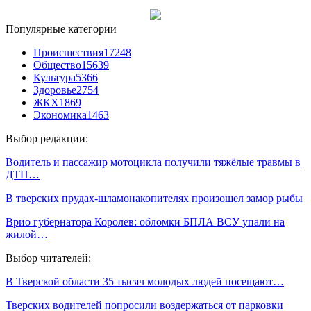
Популярные категории
Происшествия
17248
Общество
15639
Культура
5366
Здоровье
2754
ЖКХ
1869
Экономика
1463
Выбор редакции:
Водитель и пассажир мотоцикла получили тяжёлые травмы в
ДТП…
В тверских прудах-шламонакопителях произошел замор рыбы
Врио губернатора Королев: обломки БПЛА ВСУ упали на
жилой…
Выбор читателей:
В Тверской области 35 тысяч молодых людей посещают…
Тверских водителей попросили воздержаться от парковки