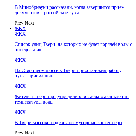
В Минобрнауки рассказали, когда завершится прием
документов в российские вузы
Prev
Next
ЖКХ
ЖКХ
Список улиц Твери, на которых не будет горячей воды с
понедельника
ЖКХ
На Старицком шоссе в Твери приостановил работу
пункт приема шин
ЖКХ
Жителей Твери предупредили о возможном снижении
температуры воды
ЖКХ
В Твери массово поджигают мусорные контейнеры
Prev
Next