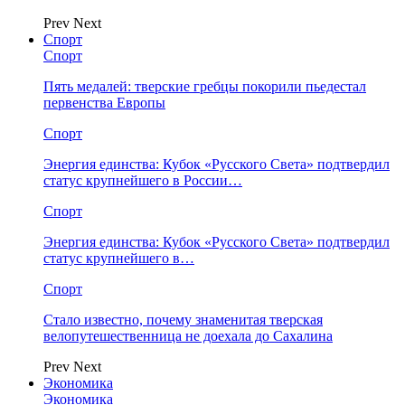
Prev
Next
Спорт
Спорт
Пять медалей: тверские гребцы покорили пьедестал
первенства Европы
Спорт
Энергия единства: Кубок «Русского Света» подтвердил
статус крупнейшего в России…
Спорт
Энергия единства: Кубок «Русского Света» подтвердил
статус крупнейшего в…
Спорт
Стало известно, почему знаменитая тверская
велопутешественница не доехала до Сахалина
Prev
Next
Экономика
Экономика