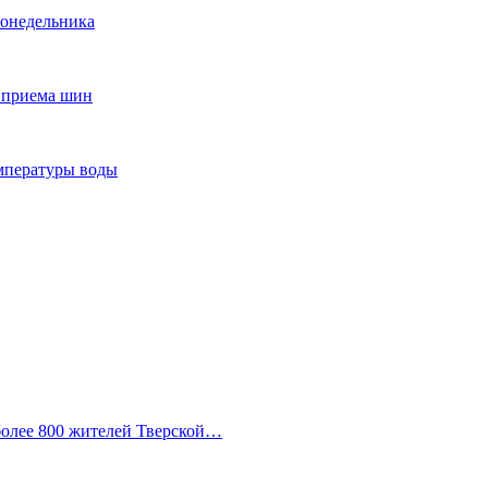
понедельника
т приема шин
мпературы воды
 более 800 жителей Тверской…