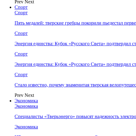
Prev
Next
Спорт
Спорт
Пять медалей: тверские гребцы покорили пьедестал перв
Спорт
Энергия единства: Кубок «Русского Света» подтвердил 
Спорт
Энергия единства: Кубок «Русского Света» подтвердил 
Спорт
Стало известно, почему знаменитая тверская велопутеше
Prev
Next
Экономика
Экономика
Специалисты «Тверьэнерго» повысят надежность электр
Экономика