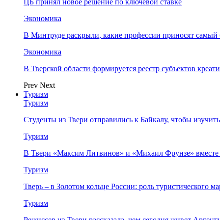
ЦБ принял новое решение по ключевой ставке
Экономика
В Минтруде раскрыли, какие профессии приносят самый
Экономика
В Тверской области формируется реестр субъектов креа
Prev
Next
Туризм
Туризм
Студенты из Твери отправились к Байкалу, чтобы изучит
Туризм
В Твери «Максим Литвинов» и «Михаил Фрунзе» вместе
Туризм
Тверь – в Золотом кольце России: роль туристического 
Туризм
Режиссер из Твери рассказала, чем сегодня живет Аргент