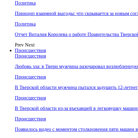
Политика
Принцип взаимной выгоды: что скрывается за новым со
Политика
Отчет Виталия Королева о работе Правительства Тверск
Prev
Next
Происшествия
Происшествия
Любовь зла: в Твери мужчина разочаровал возлюбленную
Происшествия
В Тверской области мужчина пытался задушить 12-летне
Происшествия
В Тверской области из-за въехавшей в легковушку машин
Происшествия
Появилось видео с моментом столкновения пяти машин в