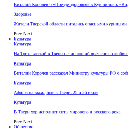
Виталий Королев о «Поезде здоровья» в Кувшиново: «Ви
Здоровье
Жители Тверской области питались опасными куриными
Prev
Next
Культура
Культура
На Трехсвятской в Твери начинающий врач спел о любви 
Культура
Виталий Королев рассказал Министру культуры РФ о соб
Культура
Афиша на выходные в Твери: 25 и 26 июля
Культура
В Твери хор исполнит хиты мирового и русского рока
Prev
Next
Общество