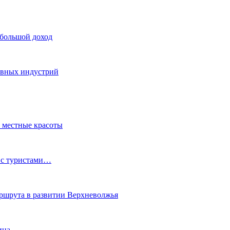
 большой доход
тивных индустрий
ь местные красоты
 с туристами…
маршрута в развитии Верхневолжья
ина