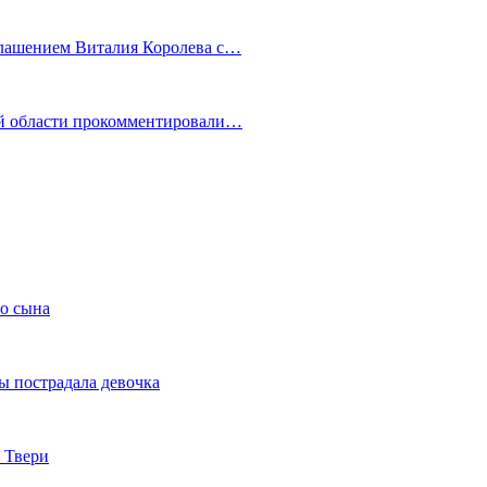
глашением Виталия Королева с…
ой области прокомментировали…
го сына
ы пострадала девочка
 Твери