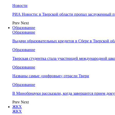
Новости
РИА Новости: в Тверской области пропал заслуженный 
Prev
Next
Образование
Образование
Выдачи образовательных кредитов в Сбере в Тверской обл
Образование
Тверская студентка стала участницей международной шк
Образование
Названы самые «цифровые» отрасли Твери
Образование
В Минобрнауки рассказали, когда завершится прием доку
Prev
Next
ЖКХ
ЖКХ