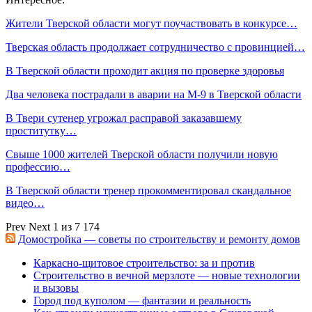
Жители Тверской области могут поучаствовать в конкурсе…
Тверская область продолжает сотрудничество с провинцией…
В Тверской области проходит акция по проверке здоровья
Два человека пострадали в аварии на М-9 в Тверской области
В Твери сутенер угрожал расправой заказавшему
проститутку…
Свыше 1000 жителей Тверской области получили новую
профессию…
В Тверской области тренер прокомментировал скандальное
видео…
Prev
Next
1 из 7 174
Домостройка — советы по строительству и ремонту домов
Каркасно-щитовое строительство: за и против
Строительство в вечной мерзлоте — новые технологии
и вызовы
Город под куполом — фантазии и реальность