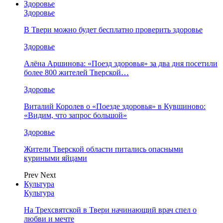
Здоровье
Здоровье
В Твери можно будет бесплатно проверить здоровье
Здоровье
Алёна Аршинова: «Поезд здоровья» за два дня посетили
более 800 жителей Тверской…
Здоровье
Виталий Королев о «Поезде здоровья» в Кувшиново:
«Видим, что запрос большой»
Здоровье
Жители Тверской области питались опасными
куриными яйцами
Prev
Next
Культура
Культура
На Трехсвятской в Твери начинающий врач спел о
любви и мечте