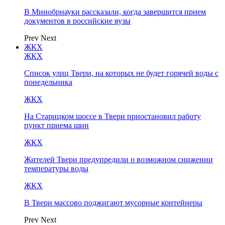
В Минобрнауки рассказали, когда завершится прием
документов в российские вузы
Prev
Next
ЖКХ
ЖКХ
Список улиц Твери, на которых не будет горячей воды с
понедельника
ЖКХ
На Старицком шоссе в Твери приостановил работу
пункт приема шин
ЖКХ
Жителей Твери предупредили о возможном снижении
температуры воды
ЖКХ
В Твери массово поджигают мусорные контейнеры
Prev
Next