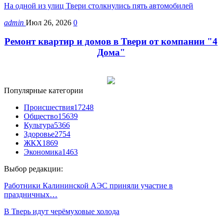
На одной из улиц Твери столкнулись пять автомобилей
admin
Июл 26, 2026
0
Ремонт квартир и домов в Твери от компании "4
Дома"
Популярные категории
Происшествия
17248
Общество
15639
Культура
5366
Здоровье
2754
ЖКХ
1869
Экономика
1463
Выбор редакции:
Работники Калининской АЭС приняли участие в
праздничных…
В Тверь идут черёмуховые холода