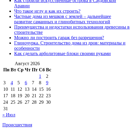
Как строили искусственные острова в Саудовской
Аравии
Что такое иглу и как их строить?
Частные дома из мешков с землей – дальнейшее
развитие саманных и глинобитных технологий
Преимущества и недостатки использования древесины в
строительстве
Можно ли построить гараж без разрешения?
Глиночурка. Строительство дома из дров: материалы и
особенности
Как сделать арболитовые блоки своими руками
Август 2026
Пн
Вт
Ср
Чт
Пт
Сб
Вс
1
2
3
4
5
6
7
8
9
10
11
12
13
14
15
16
17
18
19
20
21
22
23
24
25
26
27
28
29
30
31
« Июл
Происшествия