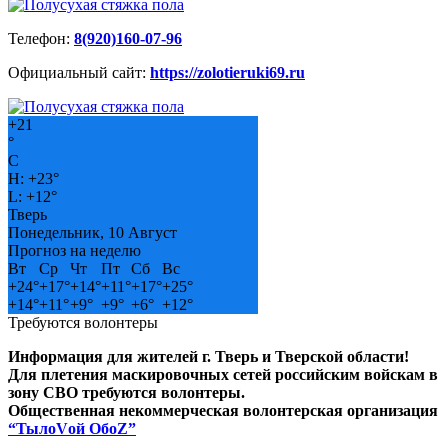
Телефон:
8(920)160-07-96
Официальный сайт:
https://zolotieruki69.ru
+
21
°
C
H:
+
23°
L:
+
12°
Тверь
Понедельник, 10 Август
Прогноз на неделю
Вт
Ср
Чт
Пт
Сб
Вс
+
24°
+
17°
+
14°
+
11°
+
17°
+
25°
+
14°
+
11°
+
9°
+
9°
+
6°
+
12°
Требуются волонтеры
Информация для жителей г. Тверь и Тверской области!
Для плетения маскировочных сетей российским войскам в
зону СВО требуются волонтеры.
Общественная некоммерческая волонтерская организация
“ТылоVой ОбоZ”