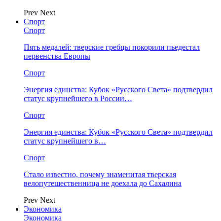
Prev
Next
Спорт
Спорт
Пять медалей: тверские гребцы покорили пьедестал
первенства Европы
Спорт
Энергия единства: Кубок «Русского Света» подтвердил
статус крупнейшего в России…
Спорт
Энергия единства: Кубок «Русского Света» подтвердил
статус крупнейшего в…
Спорт
Стало известно, почему знаменитая тверская
велопутешественница не доехала до Сахалина
Prev
Next
Экономика
Экономика