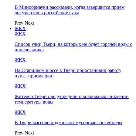
В Минобрнауки рассказали, когда завершится прием
документов в российские вузы
Prev
Next
ЖКХ
ЖКХ
Список улиц Твери, на которых не будет горячей воды с
понедельника
ЖКХ
На Старицком шоссе в Твери приостановил работу
пункт приема шин
ЖКХ
Жителей Твери предупредили о возможном снижении
температуры воды
ЖКХ
В Твери массово поджигают мусорные контейнеры
Prev
Next