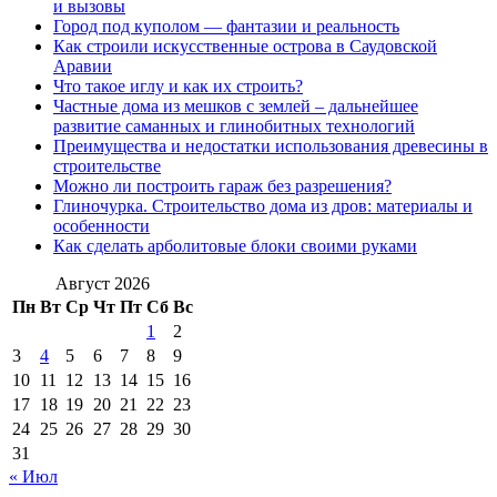
и вызовы
Город под куполом — фантазии и реальность
Как строили искусственные острова в Саудовской
Аравии
Что такое иглу и как их строить?
Частные дома из мешков с землей – дальнейшее
развитие саманных и глинобитных технологий
Преимущества и недостатки использования древесины в
строительстве
Можно ли построить гараж без разрешения?
Глиночурка. Строительство дома из дров: материалы и
особенности
Как сделать арболитовые блоки своими руками
Август 2026
Пн
Вт
Ср
Чт
Пт
Сб
Вс
1
2
3
4
5
6
7
8
9
10
11
12
13
14
15
16
17
18
19
20
21
22
23
24
25
26
27
28
29
30
31
« Июл