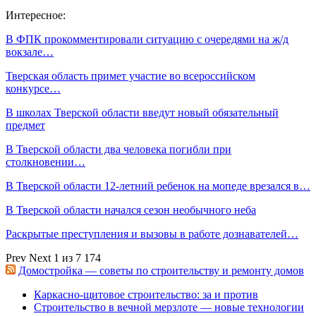
Интересное:
В ФПК прокомментировали ситуацию с очередями на ж/д
вокзале…
Тверская область примет участие во всероссийском
конкурсе…
В школах Тверской области введут новый обязательный
предмет
В Тверской области два человека погибли при
столкновении…
В Тверской области 12-летний ребенок на мопеде врезался в…
В Тверской области начался сезон необычного неба
Раскрытые преступления и вызовы в работе дознавателей…
Prev
Next
1 из 7 174
Домостройка — советы по строительству и ремонту домов
Каркасно-щитовое строительство: за и против
Строительство в вечной мерзлоте — новые технологии