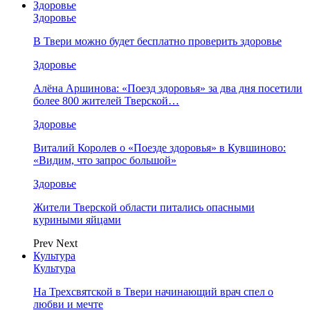
Здоровье
Здоровье
В Твери можно будет бесплатно проверить здоровье
Здоровье
Алёна Аршинова: «Поезд здоровья» за два дня посетили
более 800 жителей Тверской…
Здоровье
Виталий Королев о «Поезде здоровья» в Кувшиново:
«Видим, что запрос большой»
Здоровье
Жители Тверской области питались опасными
куриными яйцами
Prev
Next
Культура
Культура
На Трехсвятской в Твери начинающий врач спел о
любви и мечте