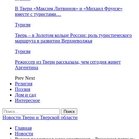
В Твери «Максим Литвинов» и «Михаил Фрунзе»
вместе с туристами…
Туризм
Тверь – в Золотом кольце России: роль туристического
маршрута в развитии Верхневолжья
Туризм
Режиссер из Твери рассказала, чем сегодня живет
Аргентина
Prev
Next
Религия
Поэзия
Дом и сад
Интересное
Новости Твери и Тверской области
Главная
Новости