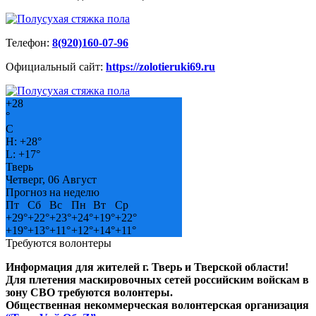
Телефон:
8(920)160-07-96
Официальный сайт:
https://zolotieruki69.ru
+
28
°
C
H:
+
28°
L:
+
17°
Тверь
Четверг, 06 Август
Прогноз на неделю
Пт
Сб
Вс
Пн
Вт
Ср
+
29°
+
22°
+
23°
+
24°
+
19°
+
22°
+
19°
+
13°
+
11°
+
12°
+
14°
+
11°
Требуются волонтеры
Информация для жителей г. Тверь и Тверской области!
Для плетения маскировочных сетей российским войскам в
зону СВО требуются волонтеры.
Общественная некоммерческая волонтерская организация