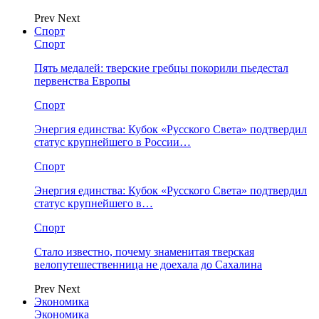
Prev
Next
Спорт
Спорт
Пять медалей: тверские гребцы покорили пьедестал
первенства Европы
Спорт
Энергия единства: Кубок «Русского Света» подтвердил
статус крупнейшего в России…
Спорт
Энергия единства: Кубок «Русского Света» подтвердил
статус крупнейшего в…
Спорт
Стало известно, почему знаменитая тверская
велопутешественница не доехала до Сахалина
Prev
Next
Экономика
Экономика