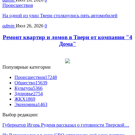
Происшествия
На одной из улиц Твери столкнулись пять автомобилей
admin
Июл 26, 2026
0
Ремонт квартир и домов в Твери от компании "4
Дома"
Популярные категории
Происшествия
17248
Общество
15639
Культура
5366
Здоровье
2754
ЖКХ
1869
Экономика
1463
Выбор редакции:
Губернатор Игорь Руденя рассказал о готовности Тверской…