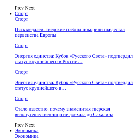
Prev
Next
Спорт
Спорт
Пять медалей: тверские гребцы покорили пьедестал
первенства Европы
Спорт
Энергия единства: Кубок «Русского Света» подтвердил
статус крупнейшего в России…
Спорт
Энергия единства: Кубок «Русского Света» подтвердил
статус крупнейшего в…
Спорт
Стало известно, почему знаменитая тверская
велопутешественница не доехала до Сахалина
Prev
Next
Экономика
Экономика