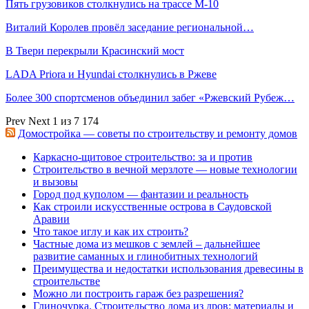
Пять грузовиков столкнулись на трассе М-10
Виталий Королев провёл заседание региональной…
В Твери перекрыли Красинский мост
LADA Priora и Hyundai столкнулись в Ржеве
Более 300 спортсменов объединил забег «Ржевский Рубеж…
Prev
Next
1 из 7 174
Домостройка — советы по строительству и ремонту домов
Каркасно-щитовое строительство: за и против
Строительство в вечной мерзлоте — новые технологии
и вызовы
Город под куполом — фантазии и реальность
Как строили искусственные острова в Саудовской
Аравии
Что такое иглу и как их строить?
Частные дома из мешков с землей – дальнейшее
развитие саманных и глинобитных технологий
Преимущества и недостатки использования древесины в
строительстве
Можно ли построить гараж без разрешения?
Глиночурка. Строительство дома из дров: материалы и