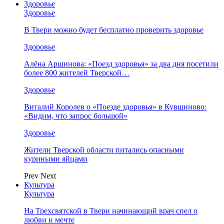
Здоровье
Здоровье
В Твери можно будет бесплатно проверить здоровье
Здоровье
Алёна Аршинова: «Поезд здоровья» за два дня посетили
более 800 жителей Тверской…
Здоровье
Виталий Королев о «Поезде здоровья» в Кувшиново:
«Видим, что запрос большой»
Здоровье
Жители Тверской области питались опасными
куриными яйцами
Prev
Next
Культура
Культура
На Трехсвятской в Твери начинающий врач спел о
любви и мечте