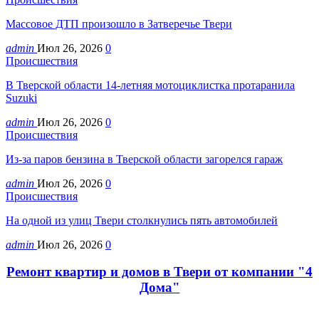
Массовое ДТП произошло в Затверечье Твери
admin
Июл 26, 2026
0
Происшествия
В Тверской области 14-летняя мотоциклистка протаранила
Suzuki
admin
Июл 26, 2026
0
Происшествия
Из-за паров бензина в Тверской области загорелся гараж
admin
Июл 26, 2026
0
Происшествия
На одной из улиц Твери столкнулись пять автомобилей
admin
Июл 26, 2026
0
Ремонт квартир и домов в Твери от компании "4
Дома"