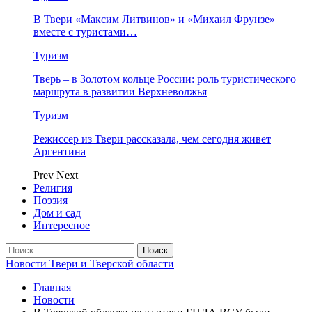
В Твери «Максим Литвинов» и «Михаил Фрунзе»
вместе с туристами…
Туризм
Тверь – в Золотом кольце России: роль туристического
маршрута в развитии Верхневолжья
Туризм
Режиссер из Твери рассказала, чем сегодня живет
Аргентина
Prev
Next
Религия
Поэзия
Дом и сад
Интересное
Новости Твери и Тверской области
Главная
Новости