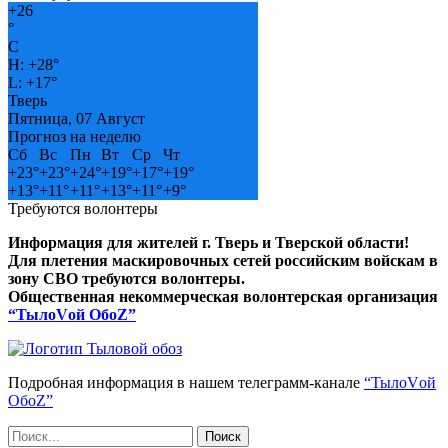
+
26
°
C
H:
+
28°
L:
+
17°
Тверь
Пятница, 07 Август
Прогноз на неделю
Сб
Вс
Пн
Вт
Ср
Чт
+
23°
+
23°
+
24°
+
19°
+
17°
+
19°
+
13°
+
11°
+
11°
+
13°
+
11°
+
9°
Требуются волонтеры
Информация для жителей г. Тверь и Тверской области!
Для плетения маскировочных сетей российским войскам в
зону СВО требуются волонтеры.
Общественная некоммерческая волонтерская организация
“ТылоVой ОбоZ”
Подробная информация в нашем телеграмм-канале
“ТылоVой
ОбоZ”