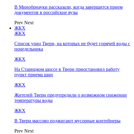
В Минобрнауки рассказали, когда завершится прием
документов в российские вузы
Prev
Next
ЖКХ
ЖКХ
Список улиц Твери, на которых не будет горячей воды с
понедельника
ЖКХ
На Старицком шоссе в Твери приостановил работу
пункт приема шин
ЖКХ
Жителей Твери предупредили о возможном снижении
температуры воды
ЖКХ
В Твери массово поджигают мусорные контейнеры
Prev
Next