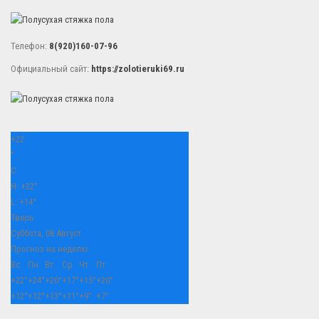
Телефон:
8(920)160-07-96
Официальный сайт:
https://zolotieruki69.ru
+
22
°
C
H:
+
22°
L:
+
14°
Тверь
Суббота, 08 Август
Прогноз на неделю
Вс
Пн
Вт
Ср
Чт
Пт
+
22°
+
24°
+
20°
+
17°
+
15°
+
20°
+
12°
+
12°
+
13°
+
11°
+
9°
+
7°