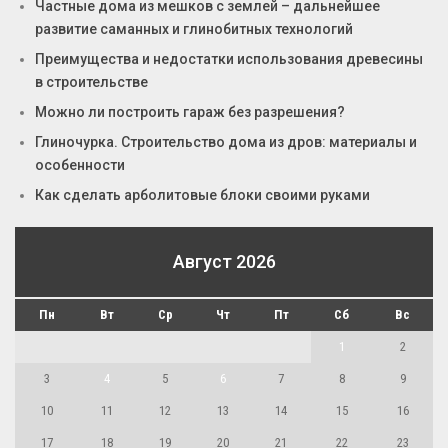
Частные дома из мешков с землей – дальнейшее
развитие саманных и глинобитных технологий
Преимущества и недостатки использования древесины
в строительстве
Можно ли построить гараж без разрешения?
Глиночурка. Строительство дома из дров: материалы и
особенности
Как сделать арболитовые блоки своими руками
Август 2026
Пн
Вт
Ср
Чт
Пт
Сб
Вс
1
2
3
4
5
6
7
8
9
10
11
12
13
14
15
16
17
18
19
20
21
22
23