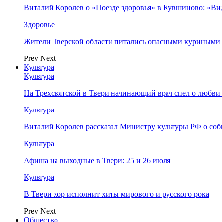
Виталий Королев о «Поезде здоровья» в Кувшиново: «Ви
Здоровье
Жители Тверской области питались опасными куриными
Prev
Next
Культура
Культура
На Трехсвятской в Твери начинающий врач спел о любви 
Культура
Виталий Королев рассказал Министру культуры РФ о соб
Культура
Афиша на выходные в Твери: 25 и 26 июля
Культура
В Твери хор исполнит хиты мирового и русского рока
Prev
Next
Общество