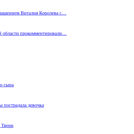
глашением Виталия Королева с…
ой области прокомментировали…
го сына
ы пострадала девочка
 Твери