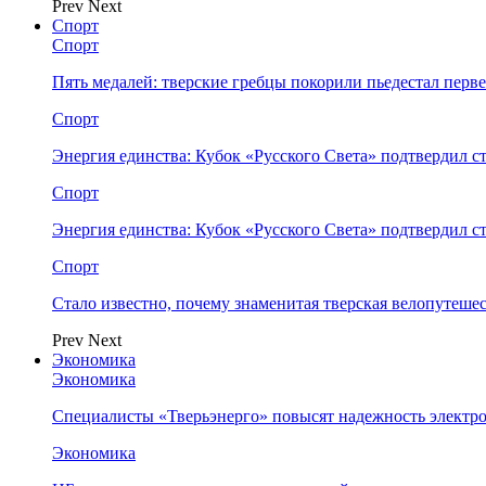
Prev
Next
Спорт
Спорт
Пять медалей: тверские гребцы покорили пьедестал перв
Спорт
Энергия единства: Кубок «Русского Света» подтвердил 
Спорт
Энергия единства: Кубок «Русского Света» подтвердил 
Спорт
Стало известно, почему знаменитая тверская велопутеше
Prev
Next
Экономика
Экономика
Специалисты «Тверьэнерго» повысят надежность электр
Экономика