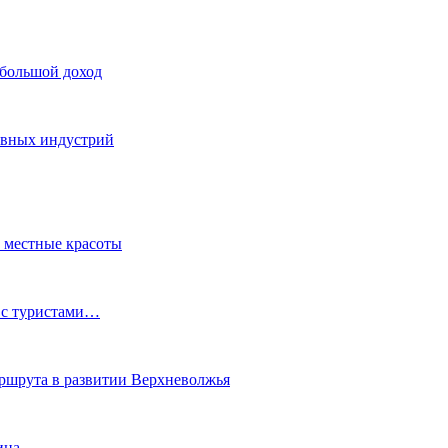
 большой доход
тивных индустрий
ь местные красоты
 с туристами…
маршрута в развитии Верхневолжья
ина