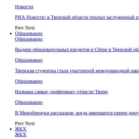
Новости
РИА Новости: в Тверской области пропал заслуженный 
Prev
Next
Образование
Образование
Выдачи образовательных кредитов в Сбере в Тверской обл
Образование
Тверская студентка стала участницей международной шк
Образование
Названы самые «цифровые» отрасли Твери
Образование
В Минобрнауки рассказали, когда завершится прием доку
Prev
Next
ЖКХ
ЖКХ