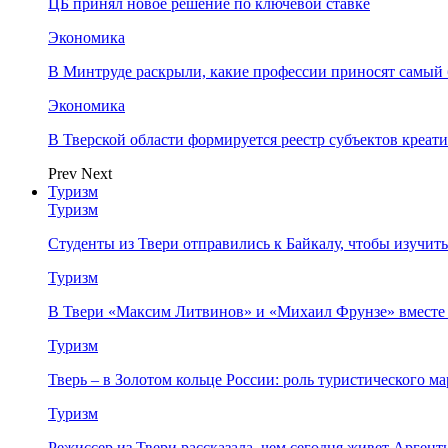
ЦБ принял новое решение по ключевой ставке
Экономика
В Минтруде раскрыли, какие профессии приносят самый
Экономика
В Тверской области формируется реестр субъектов креа
Prev
Next
Туризм
Туризм
Студенты из Твери отправились к Байкалу, чтобы изучит
Туризм
В Твери «Максим Литвинов» и «Михаил Фрунзе» вместе
Туризм
Тверь – в Золотом кольце России: роль туристического 
Туризм
Режиссер из Твери рассказала, чем сегодня живет Аргент