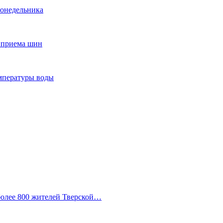
понедельника
т приема шин
мпературы воды
 более 800 жителей Тверской…