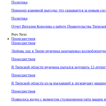
Политика
Принцип взаимной выгоды: что скрывается за новым со
Политика
Отчет Виталия Королева о работе Правительства Тверск
Prev
Next
Происшествия
Происшествия
Любовь зла: в Твери мужчина разочаровал возлюбленную
Происшествия
В Тверской области мужчина пытался задушить 12-летне
Происшествия
В Тверской области из-за въехавшей в легковушку машин
Происшествия
Появилось видео с моментом столкновения пяти машин в