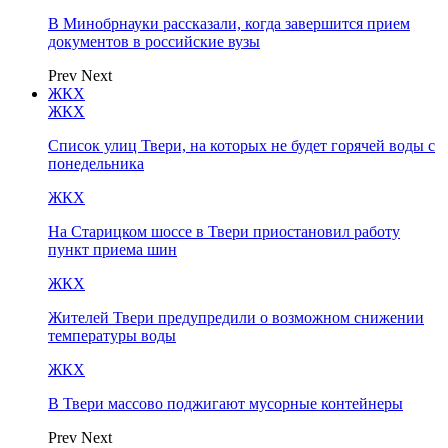
В Минобрнауки рассказали, когда завершится прием
документов в российские вузы
Prev
Next
ЖКХ
ЖКХ
Список улиц Твери, на которых не будет горячей воды с
понедельника
ЖКХ
На Старицком шоссе в Твери приостановил работу
пункт приема шин
ЖКХ
Жителей Твери предупредили о возможном снижении
температуры воды
ЖКХ
В Твери массово поджигают мусорные контейнеры
Prev
Next