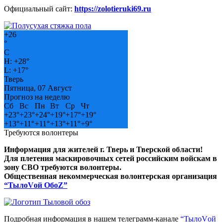
Официальный сайт:
https://zolotieruki69.ru
+
26
°
C
H:
+
28°
L:
+
17°
Тверь
Пятница, 07 Август
Прогноз на неделю
Сб
Вс
Пн
Вт
Ср
Чт
+
23°
+
23°
+
24°
+
19°
+
17°
+
19°
+
13°
+
11°
+
11°
+
13°
+
11°
+
9°
Требуются волонтеры
Информация для жителей г. Тверь и Тверской области!
Для плетения маскировочных сетей российским войскам в
зону СВО требуются волонтеры.
Общественная некоммерческая волонтерская организация
“ТылоVой ОбоZ”
Подробная информация в нашем телеграмм-канале
“ТылоVой