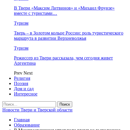
В Твери «Максим Литвинов» и «Михаил Фрунзе»
вместе с туристами…
Туризм
Тверь – в Золотом кольце России: роль туристического
маршрута в развитии Верхневолжья
Туризм
Режиссер из Твери рассказала, чем сегодня живет
Аргентина
Prev
Next
Религия
Поэзия
Дом и сад
Интересное
Новости Твери и Тверской области
Главная
Образование