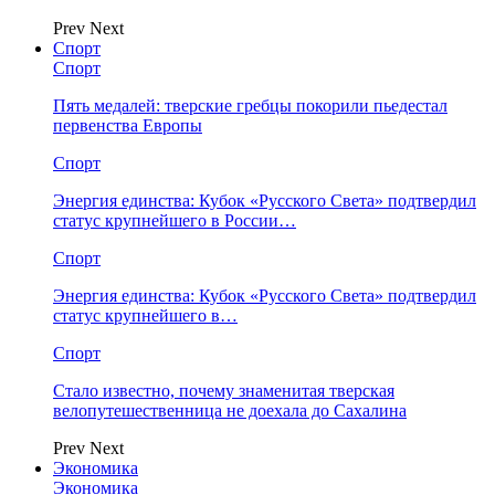
Prev
Next
Спорт
Спорт
Пять медалей: тверские гребцы покорили пьедестал
первенства Европы
Спорт
Энергия единства: Кубок «Русского Света» подтвердил
статус крупнейшего в России…
Спорт
Энергия единства: Кубок «Русского Света» подтвердил
статус крупнейшего в…
Спорт
Стало известно, почему знаменитая тверская
велопутешественница не доехала до Сахалина
Prev
Next
Экономика
Экономика