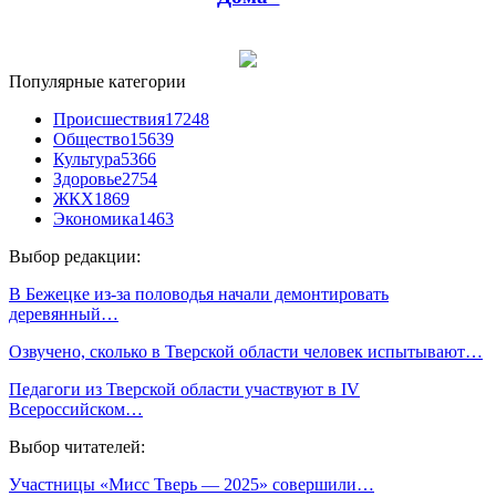
Популярные категории
Происшествия
17248
Общество
15639
Культура
5366
Здоровье
2754
ЖКХ
1869
Экономика
1463
Выбор редакции:
В Бежецке из-за половодья начали демонтировать
деревянный…
Озвучено, сколько в Тверской области человек испытывают…
Педагоги из Тверской области участвуют в IV
Всероссийском…
Выбор читателей:
Участницы «Мисс Тверь — 2025» совершили…