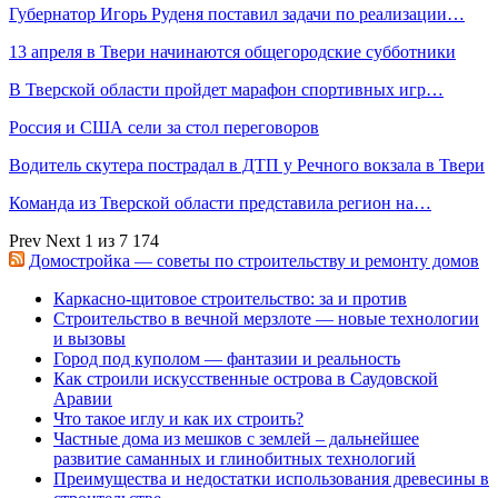
Губернатор Игорь Руденя поставил задачи по реализации…
13 апреля в Твери начинаются общегородские субботники
В Тверской области пройдет марафон спортивных игр…
Россия и США сели за стол переговоров
Водитель скутера пострадал в ДТП у Речного вокзала в Твери
Команда из Тверской области представила регион на…
Prev
Next
1 из 7 174
Домостройка — советы по строительству и ремонту домов
Каркасно-щитовое строительство: за и против
Строительство в вечной мерзлоте — новые технологии
и вызовы
Город под куполом — фантазии и реальность
Как строили искусственные острова в Саудовской
Аравии
Что такое иглу и как их строить?
Частные дома из мешков с землей – дальнейшее
развитие саманных и глинобитных технологий
Преимущества и недостатки использования древесины в