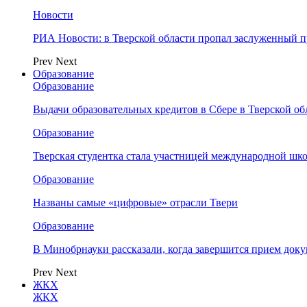
Новости
РИА Новости: в Тверской области пропал заслуженный 
Prev
Next
Образование
Образование
Выдачи образовательных кредитов в Сбере в Тверской обл
Образование
Тверская студентка стала участницей международной шк
Образование
Названы самые «цифровые» отрасли Твери
Образование
В Минобрнауки рассказали, когда завершится прием доку
Prev
Next
ЖКХ
ЖКХ