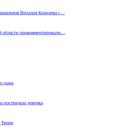
глашением Виталия Королева с…
ой области прокомментировали…
го сына
ы пострадала девочка
 Твери