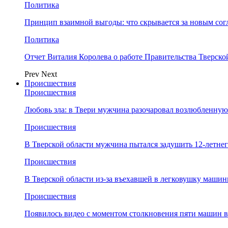
Политика
Принцип взаимной выгоды: что скрывается за новым со
Политика
Отчет Виталия Королева о работе Правительства Тверск
Prev
Next
Происшествия
Происшествия
Любовь зла: в Твери мужчина разочаровал возлюбленную
Происшествия
В Тверской области мужчина пытался задушить 12-летне
Происшествия
В Тверской области из-за въехавшей в легковушку машин
Происшествия
Появилось видео с моментом столкновения пяти машин в