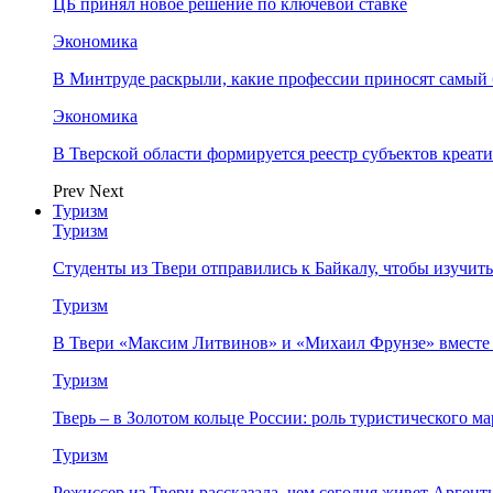
ЦБ принял новое решение по ключевой ставке
Экономика
В Минтруде раскрыли, какие профессии приносят самый
Экономика
В Тверской области формируется реестр субъектов креа
Prev
Next
Туризм
Туризм
Студенты из Твери отправились к Байкалу, чтобы изучит
Туризм
В Твери «Максим Литвинов» и «Михаил Фрунзе» вместе
Туризм
Тверь – в Золотом кольце России: роль туристического 
Туризм
Режиссер из Твери рассказала, чем сегодня живет Аргент