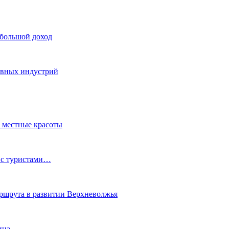
 большой доход
тивных индустрий
ь местные красоты
 с туристами…
маршрута в развитии Верхневолжья
ина