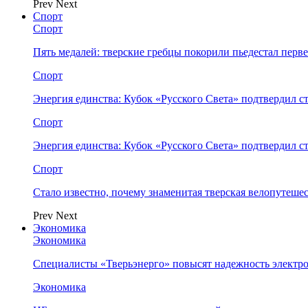
Prev
Next
Спорт
Спорт
Пять медалей: тверские гребцы покорили пьедестал перв
Спорт
Энергия единства: Кубок «Русского Света» подтвердил 
Спорт
Энергия единства: Кубок «Русского Света» подтвердил 
Спорт
Стало известно, почему знаменитая тверская велопутеше
Prev
Next
Экономика
Экономика
Специалисты «Тверьэнерго» повысят надежность электр
Экономика