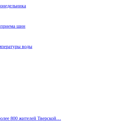
понедельника
т приема шин
мпературы воды
 более 800 жителей Тверской…