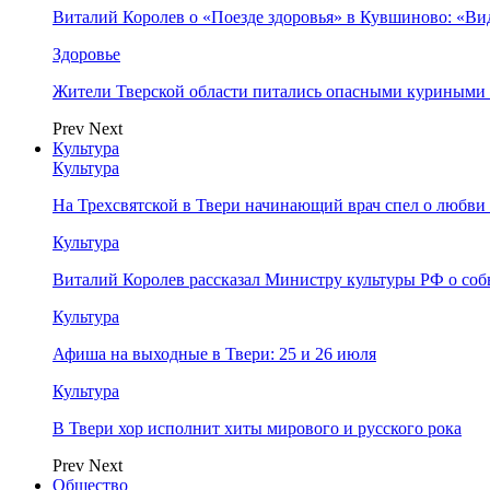
Виталий Королев о «Поезде здоровья» в Кувшиново: «Ви
Здоровье
Жители Тверской области питались опасными куриными
Prev
Next
Культура
Культура
На Трехсвятской в Твери начинающий врач спел о любви 
Культура
Виталий Королев рассказал Министру культуры РФ о соб
Культура
Афиша на выходные в Твери: 25 и 26 июля
Культура
В Твери хор исполнит хиты мирового и русского рока
Prev
Next
Общество