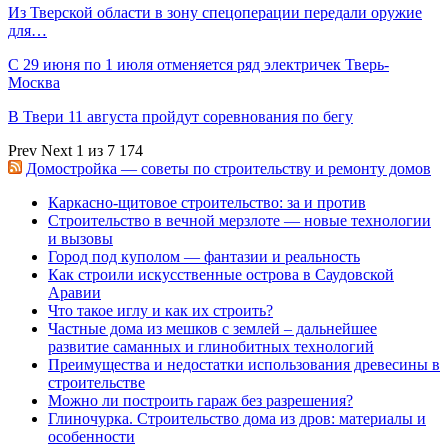
Из Тверской области в зону спецоперации передали оружие
для…
С 29 июня по 1 июля отменяется ряд электричек Тверь-
Москва
В Твери 11 августа пройдут соревнования по бегу
Prev
Next
1 из 7 174
Домостройка — советы по строительству и ремонту домов
Каркасно-щитовое строительство: за и против
Строительство в вечной мерзлоте — новые технологии
и вызовы
Город под куполом — фантазии и реальность
Как строили искусственные острова в Саудовской
Аравии
Что такое иглу и как их строить?
Частные дома из мешков с землей – дальнейшее
развитие саманных и глинобитных технологий
Преимущества и недостатки использования древесины в
строительстве
Можно ли построить гараж без разрешения?
Глиночурка. Строительство дома из дров: материалы и
особенности