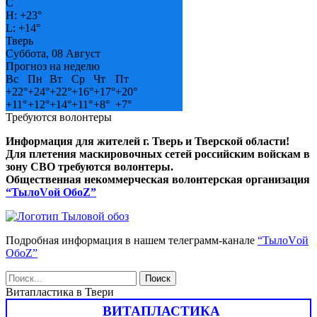
C
H:
+
23°
L:
+
14°
Тверь
Суббота, 08 Август
Прогноз на неделю
Вс
Пн
Вт
Ср
Чт
Пт
+
22°
+
24°
+
22°
+
16°
+
17°
+
20°
+
11°
+
12°
+
14°
+
11°
+
8°
+
7°
Требуются волонтеры
Информация для жителей г. Тверь и Тверской области!
Для плетения маскировочных сетей российским войскам в
зону СВО требуются волонтеры.
Общественная некоммерческая волонтерская организация
“ТылоVой ОбоZ”
Подробная информация в нашем телеграмм-канале
“ТылоVой
ОбоZ”
Витапластика в Твери
ВИТАПЛАСТИКА