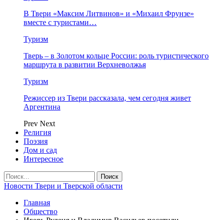
В Твери «Максим Литвинов» и «Михаил Фрунзе»
вместе с туристами…
Туризм
Тверь – в Золотом кольце России: роль туристического
маршрута в развитии Верхневолжья
Туризм
Режиссер из Твери рассказала, чем сегодня живет
Аргентина
Prev
Next
Религия
Поэзия
Дом и сад
Интересное
Новости Твери и Тверской области
Главная
Общество