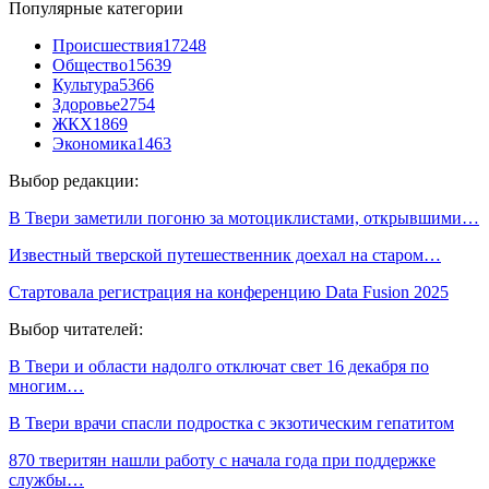
Популярные категории
Происшествия
17248
Общество
15639
Культура
5366
Здоровье
2754
ЖКХ
1869
Экономика
1463
Выбор редакции:
В Твери заметили погоню за мотоциклистами, открывшими…
Известный тверской путешественник доехал на старом…
Стартовала регистрация на конференцию Data Fusion 2025
Выбор читателей:
В Твери и области надолго отключат свет 16 декабря по
многим…
В Твери врачи спасли подростка с экзотическим гепатитом
870 тверитян нашли работу с начала года при поддержке
службы…