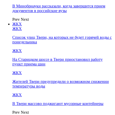
В Минобрнауки рассказали, когда завершится прием
документов в российские вузы
Prev
Next
ЖКХ
ЖКХ
Список улиц Твери, на которых не будет горячей воды с
понедельника
ЖКХ
На Старицком шоссе в Твери приостановил работу
пункт приема шин
ЖКХ
Жителей Твери предупредили о возможном снижении
температуры воды
ЖКХ
В Твери массово поджигают мусорные контейнеры
Prev
Next