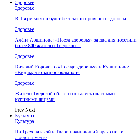
Здоровье
Здоровье
В Твери можно будет бесплатно проверить здоровье
Здоровье
Алёна Аршинова: «Поезд здоровья» за два дня посетили
более 800 жителей Тверской…
Здоровье
Виталий Королев о «Поезде здоровья» в Кувшиново:
«Видим, что запрос большой»
Здоровье
Жители Тверской области питались опасными
куриными яйцами
Prev
Next
Культура
Культура
На Трехсвятской в Твери начинающий врач спел о
любви и мечте