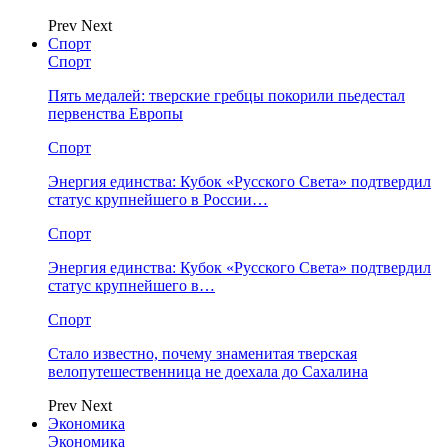
Prev
Next
Спорт
Спорт
Пять медалей: тверские гребцы покорили пьедестал
первенства Европы
Спорт
Энергия единства: Кубок «Русского Света» подтвердил
статус крупнейшего в России…
Спорт
Энергия единства: Кубок «Русского Света» подтвердил
статус крупнейшего в…
Спорт
Стало известно, почему знаменитая тверская
велопутешественница не доехала до Сахалина
Prev
Next
Экономика
Экономика