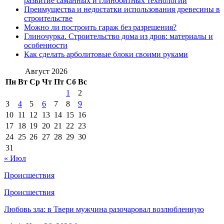
развитие саманных и глинобитных технологий
Преимущества и недостатки использования древесины в
строительстве
Можно ли построить гараж без разрешения?
Глиночурка. Строительство дома из дров: материалы и
особенности
Как сделать арболитовые блоки своими руками
Август 2026
Пн
Вт
Ср
Чт
Пт
Сб
Вс
1
2
3
4
5
6
7
8
9
10
11
12
13
14
15
16
17
18
19
20
21
22
23
24
25
26
27
28
29
30
31
« Июл
Происшествия
Происшествия
Любовь зла: в Твери мужчина разочаровал возлюбленную