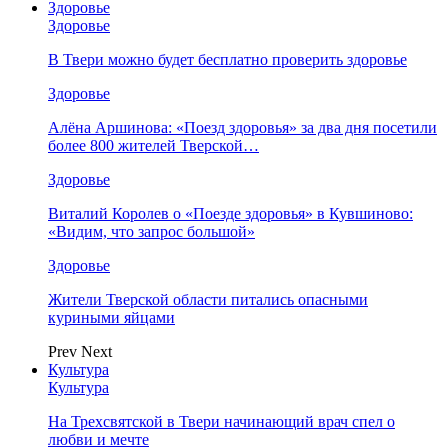
Здоровье
Здоровье
В Твери можно будет бесплатно проверить здоровье
Здоровье
Алёна Аршинова: «Поезд здоровья» за два дня посетили
более 800 жителей Тверской…
Здоровье
Виталий Королев о «Поезде здоровья» в Кувшиново:
«Видим, что запрос большой»
Здоровье
Жители Тверской области питались опасными
куриными яйцами
Prev
Next
Культура
Культура
На Трехсвятской в Твери начинающий врач спел о
любви и мечте