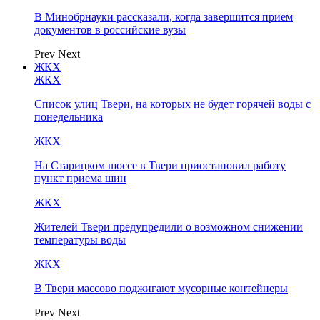
В Минобрнауки рассказали, когда завершится прием
документов в российские вузы
Prev
Next
ЖКХ
ЖКХ
Список улиц Твери, на которых не будет горячей воды с
понедельника
ЖКХ
На Старицком шоссе в Твери приостановил работу
пункт приема шин
ЖКХ
Жителей Твери предупредили о возможном снижении
температуры воды
ЖКХ
В Твери массово поджигают мусорные контейнеры
Prev
Next