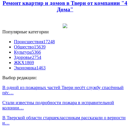
Ремонт квартир и домов в Твери от компании "4
Дома"
Популярные категории
Происшествия
17248
Общество
15639
Культура
5366
Здоровье
2754
ЖКХ
1869
Экономика
1463
Выбор редакции:
В одной из пожарных частей Твери несёт службу спасённый
пёс…
Стали известны подробности пожара в исправительной
колонии…
В Тверской области старшеклассникам рассказали о верности
и…