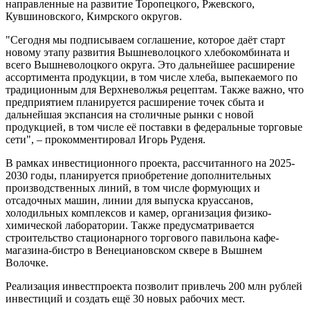
направленные на развитие Торопецкого, Ржевского,
Кувшиновского, Кимрского округов.
"Сегодня мы подписываем соглашение, которое даёт старт
новому этапу развития Вышневолоцкого хлебокомбината и
всего Вышневолоцкого округа. Это дальнейшее расширение
ассортимента продукции, в том числе хлеба, выпекаемого по
традиционным для Верхневолжья рецептам. Также важно, что
предприятием планируется расширение точек сбыта и
дальнейшая экспансия на столичные рынки с новой
продукцией, в том числе её поставки в федеральные торговые
сети", – прокомментировал Игорь Руденя.
В рамках инвестиционного проекта, рассчитанного на 2025-
2030 годы, планируется приобретение дополнительных
производственных линий, в том числе формующих и
отсадочных машин, линии для выпуска круассанов,
холодильных комплексов и камер, организация физико-
химической лаборатории. Также предусматривается
строительство стационарного торгового павильона кафе-
магазина-бистро в Венециановском сквере в Вышнем
Волочке.
Реализация инвестпроекта позволит привлечь 200 млн рублей
инвестиций и создать ещё 30 новых рабочих мест.