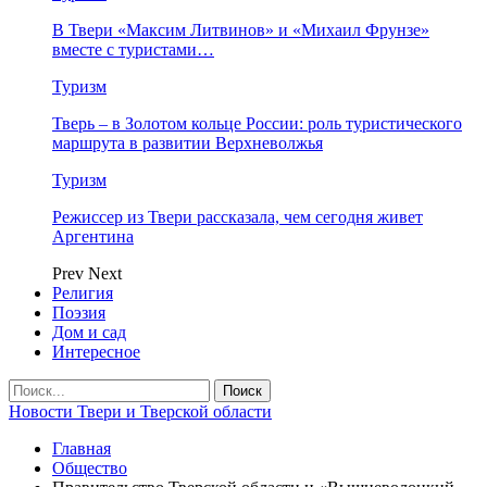
В Твери «Максим Литвинов» и «Михаил Фрунзе»
вместе с туристами…
Туризм
Тверь – в Золотом кольце России: роль туристического
маршрута в развитии Верхневолжья
Туризм
Режиссер из Твери рассказала, чем сегодня живет
Аргентина
Prev
Next
Религия
Поэзия
Дом и сад
Интересное
Новости Твери и Тверской области
Главная
Общество