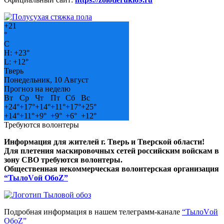
+
21
°
C
H:
+
23°
L:
+
12°
Тверь
Понедельник, 10 Август
Прогноз на неделю
Вт
Ср
Чт
Пт
Сб
Вс
+
24°
+
17°
+
14°
+
11°
+
17°
+
25°
+
14°
+
11°
+
9°
+
9°
+
6°
+
12°
Требуются волонтеры
Информация для жителей г. Тверь и Тверской области!
Для плетения маскировочных сетей российским войскам в
зону СВО требуются волонтеры.
Общественная некоммерческая волонтерская организация
“ТылоVой ОбоZ”
Подробная информация в нашем телеграмм-канале
“ТылоVой
ОбоZ”