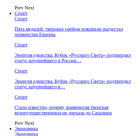
Prev
Next
Спорт
Спорт
Пять медалей: тверские гребцы покорили пьедестал
первенства Европы
Спорт
Энергия единства: Кубок «Русского Света» подтвердил
статус крупнейшего в России…
Спорт
Энергия единства: Кубок «Русского Света» подтвердил
статус крупнейшего в…
Спорт
Стало известно, почему знаменитая тверская
велопутешественница не доехала до Сахалина
Prev
Next
Экономика
Экономика