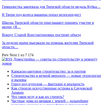
Гимназистка завоевала для Тверской области медаль Кубка…
В Твери под колеса машины попал велосипедист
Школы Тверской области приглашают принять участие в
акции «Я…
Вокруг Старой Константиновки построят объезд
За неделю врачи выезжали на помощь жителям Тверской
области…
Prev
Next
1 из 7 174
Домостройка — советы по строительству и ремонту
домов
Каркасно-щитовое строительство: за и против
Строительство в вечной мерзлоте — новые технологии
и вызовы
Город под куполом — фантазии и реальность
Как строили искусственные острова в Саудовской
Аравии
Что такое иглу и как их строить?
Частные дома из мешков с землей – дальнейшее