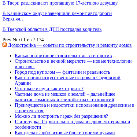
В Твери разыскивают пропавшую 17-летнюю девушку
В Кашинском округе завершили ремонт автодороги
Верхняя…
В Тверской области в ДТП пострадал водитель
Prev
Next
1 из 7 174
Домостройка — советы по строительству и ремонту домов
Каркасно-щитовое строительство: за и против
Строительство в вечной мерзлоте — новые технологии
и вызовы
Город под куполом — фантазии и реальность
Как строили искусственные острова в Саудовской
Аравии
Что такое иглу и как их строить?
Частные дома из мешков с землей – дальнейшее
развитие саманных и глинобитных технологий
Преимущества и недостатки использования древесины в
строительстве
Можно ли построить гараж без разрешения?
Глиночурка. Строительство дома из дров: материалы и
особенности
Как сделать арболитовые блоки своими руками