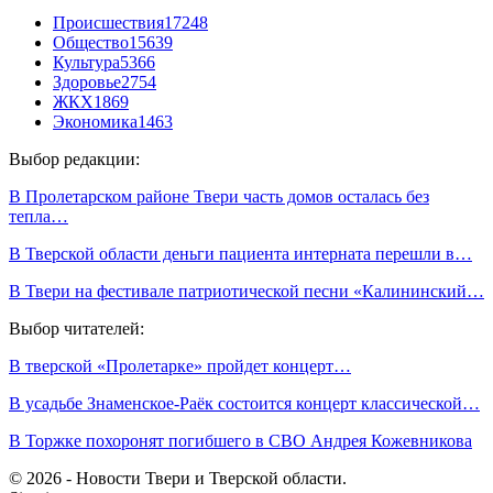
Происшествия
17248
Общество
15639
Культура
5366
Здоровье
2754
ЖКХ
1869
Экономика
1463
Выбор редакции:
В Пролетарском районе Твери часть домов осталась без
тепла…
В Тверской области деньги пациента интерната перешли в…
В Твери на фестивале патриотической песни «Калининский…
Выбор читателей:
В тверской «Пролетарке» пройдет концерт…
В усадьбе Знаменское-Раёк состоится концерт классической…
В Торжке похоронят погибшего в СВО Андрея Кожевникова
© 2026 - Новости Твери и Тверской области.