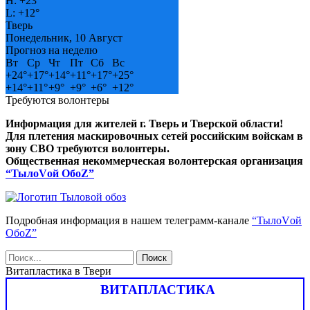
H:
+
23°
L:
+
12°
Тверь
Понедельник, 10 Август
Прогноз на неделю
Вт
Ср
Чт
Пт
Сб
Вс
+
24°
+
17°
+
14°
+
11°
+
17°
+
25°
+
14°
+
11°
+
9°
+
9°
+
6°
+
12°
Требуются волонтеры
Информация для жителей г. Тверь и Тверской области!
Для плетения маскировочных сетей российским войскам в
зону СВО требуются волонтеры.
Общественная некоммерческая волонтерская организация
“ТылоVой ОбоZ”
Подробная информация в нашем телеграмм-канале
“ТылоVой
ОбоZ”
Витапластика в Твери
ВИТАПЛАСТИКА