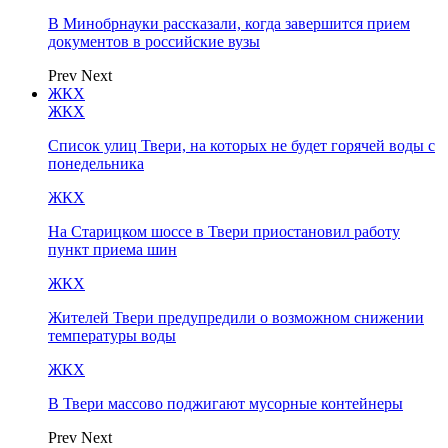
В Минобрнауки рассказали, когда завершится прием
документов в российские вузы
Prev
Next
ЖКХ
ЖКХ
Список улиц Твери, на которых не будет горячей воды с
понедельника
ЖКХ
На Старицком шоссе в Твери приостановил работу
пункт приема шин
ЖКХ
Жителей Твери предупредили о возможном снижении
температуры воды
ЖКХ
В Твери массово поджигают мусорные контейнеры
Prev
Next