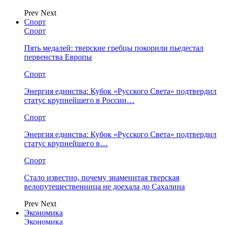
Prev
Next
Спорт
Спорт
Пять медалей: тверские гребцы покорили пьедестал
первенства Европы
Спорт
Энергия единства: Кубок «Русского Света» подтвердил
статус крупнейшего в России…
Спорт
Энергия единства: Кубок «Русского Света» подтвердил
статус крупнейшего в…
Спорт
Стало известно, почему знаменитая тверская
велопутешественница не доехала до Сахалина
Prev
Next
Экономика
Экономика