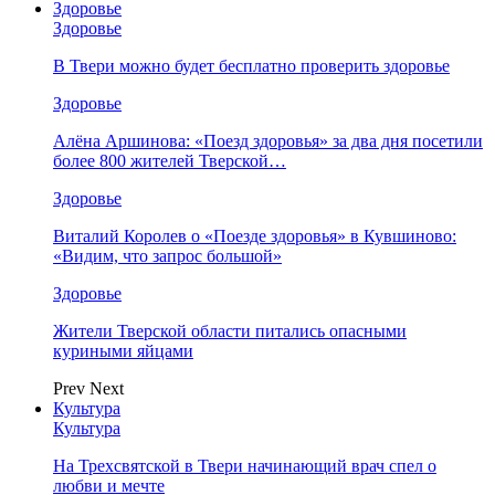
Здоровье
Здоровье
В Твери можно будет бесплатно проверить здоровье
Здоровье
Алёна Аршинова: «Поезд здоровья» за два дня посетили
более 800 жителей Тверской…
Здоровье
Виталий Королев о «Поезде здоровья» в Кувшиново:
«Видим, что запрос большой»
Здоровье
Жители Тверской области питались опасными
куриными яйцами
Prev
Next
Культура
Культура
На Трехсвятской в Твери начинающий врач спел о
любви и мечте