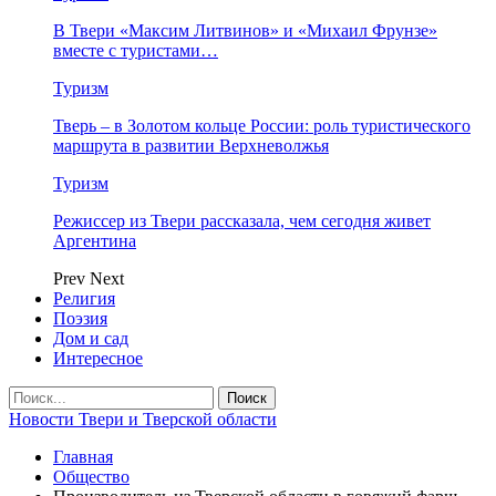
В Твери «Максим Литвинов» и «Михаил Фрунзе»
вместе с туристами…
Туризм
Тверь – в Золотом кольце России: роль туристического
маршрута в развитии Верхневолжья
Туризм
Режиссер из Твери рассказала, чем сегодня живет
Аргентина
Prev
Next
Религия
Поэзия
Дом и сад
Интересное
Новости Твери и Тверской области
Главная
Общество