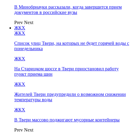
В Минобрнауки рассказали, когда завершится прием
документов в российские вузы
Prev
Next
ЖКХ
ЖКХ
Список улиц Твери, на которых не будет горячей воды с
понедельника
ЖКХ
На Старицком шоссе в Твери приостановил работу
пункт приема шин
ЖКХ
Жителей Твери предупредили о возможном снижении
температуры воды
ЖКХ
В Твери массово поджигают мусорные контейнеры
Prev
Next