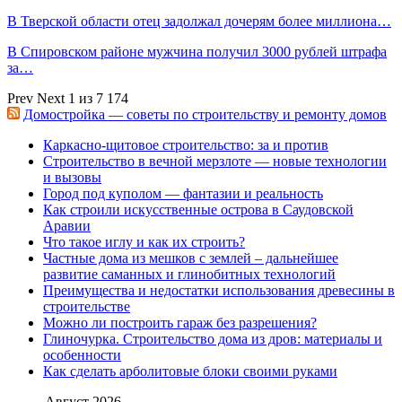
В Тверской области отец задолжал дочерям более миллиона…
В Спировском районе мужчина получил 3000 рублей штрафа
за…
Prev
Next
1 из 7 174
Домостройка — советы по строительству и ремонту домов
Каркасно-щитовое строительство: за и против
Строительство в вечной мерзлоте — новые технологии
и вызовы
Город под куполом — фантазии и реальность
Как строили искусственные острова в Саудовской
Аравии
Что такое иглу и как их строить?
Частные дома из мешков с землей – дальнейшее
развитие саманных и глинобитных технологий
Преимущества и недостатки использования древесины в
строительстве
Можно ли построить гараж без разрешения?
Глиночурка. Строительство дома из дров: материалы и
особенности
Как сделать арболитовые блоки своими руками
Август 2026