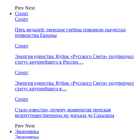
Prev
Next
Спорт
Спорт
Пять медалей: тверские гребцы покорили пьедестал
первенства Европы
Спорт
Энергия единства: Кубок «Русского Света» подтвердил
статус крупнейшего в России…
Спорт
Энергия единства: Кубок «Русского Света» подтвердил
статус крупнейшего в…
Спорт
Стало известно, почему знаменитая тверская
велопутешественница не доехала до Сахалина
Prev
Next
Экономика
Экономика