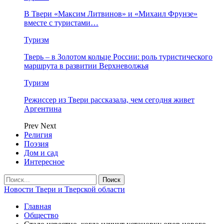
В Твери «Максим Литвинов» и «Михаил Фрунзе»
вместе с туристами…
Туризм
Тверь – в Золотом кольце России: роль туристического
маршрута в развитии Верхневолжья
Туризм
Режиссер из Твери рассказала, чем сегодня живет
Аргентина
Prev
Next
Религия
Поэзия
Дом и сад
Интересное
Новости Твери и Тверской области
Главная
Общество