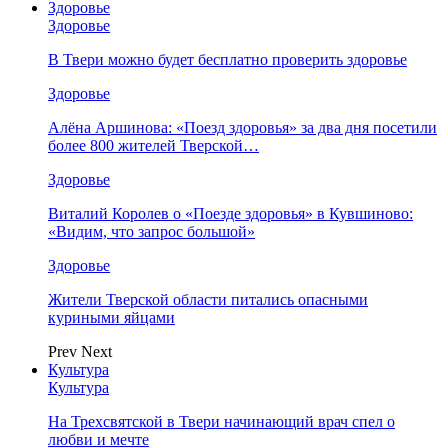
Здоровье
Здоровье
В Твери можно будет бесплатно проверить здоровье
Здоровье
Алёна Аршинова: «Поезд здоровья» за два дня посетили
более 800 жителей Тверской…
Здоровье
Виталий Королев о «Поезде здоровья» в Кувшиново:
«Видим, что запрос большой»
Здоровье
Жители Тверской области питались опасными
куриными яйцами
Prev
Next
Культура
Культура
На Трехсвятской в Твери начинающий врач спел о
любви и мечте