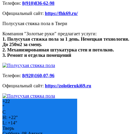
Телефон:
8(910)836-62-98
Официальный сайт:
https://fhk69.ru/
Полусухая стяжка пола в Твери
Компания "Золотые руки" предлагает услуги:
1. Полусухая стяжка пола за 1 день. Немецкая технология.
До 250м2 за смену.
2. Механизированная штукатурка стен и потолков.
3. Ремонт и отделка помещений
Телефон:
8(920)160-07-96
Официальный сайт:
https://zolotieruki69.ru
+
22
°
C
H:
+
22°
L:
+
14°
Тверь
Суббота, 08 Август