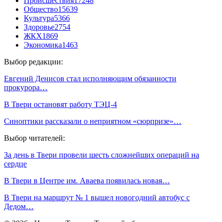
Происшествия
17248
Общество
15639
Культура
5366
Здоровье
2754
ЖКХ
1869
Экономика
1463
Выбор редакции:
Евгений Денисов стал исполняющим обязанности
прокурора…
В Твери остановят работу ТЭЦ-4
Синоптики рассказали о неприятном «сюрпризе»…
Выбор читателей:
За день в Твери провели шесть сложнейших операций на
сердце
В Твери в Центре им. Аваева появилась новая…
В Твери на маршрут № 1 вышел новогодний автобус с
Дедом…