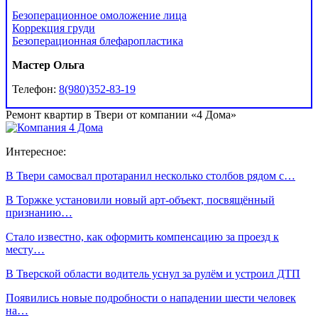
Безоперационное омоложение лица
Коррекция груди
Безоперационная блефаропластика
Мастер Ольга
Телефон:
8(980)352-83-19
Ремонт квартир в Твери от компании «4 Дома»
Интересное:
В Твери самосвал протаранил несколько столбов рядом с…
В Торжке установили новый арт-объект, посвящённый
признанию…
Стало известно, как оформить компенсацию за проезд к
месту…
В Тверской области водитель уснул за рулём и устроил ДТП
Появились новые подробности о нападении шести человек
на…