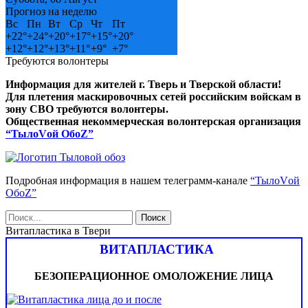
Прогноз на неделю
Вс
Пн
Вт
Ср
Чт
Пт
+
22°
+
24°
+
20°
+
17°
+
15°
+
20°
+
12°
+
12°
+
13°
+
11°
+
9°
+
7°
Требуются волонтеры
Информация для жителей г. Тверь и Тверской области!
Для плетения маскировочных сетей российским войскам в
зону СВО требуются волонтеры.
Общественная некоммерческая волонтерская организация
“ТылоVой ОбоZ”
Подробная информация в нашем телеграмм-канале
“ТылоVой
ОбоZ”
Витапластика в Твери
ВИТАПЛАСТИКА
БЕЗОПЕРАЦИОННОЕ ОМОЛОЖЕНИЕ ЛИЦА