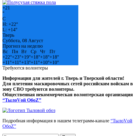
+
21
°
C
H:
+
22°
L:
+
14°
Тверь
Суббота, 08 Август
Прогноз на неделю
Вс
Пн
Вт
Ср
Чт
Пт
+
22°
+
23°
+
19°
+
18°
+
18°
+
18°
+
11°
+
11°
+
13°
+
11°
+
10°
+
10°
Требуются волонтеры
Информация для жителей г. Тверь и Тверской области!
Для плетения маскировочных сетей российским войскам в
зону СВО требуются волонтеры.
Общественная некоммерческая волонтерская организация
“ТылоVой ОбоZ”
Подробная информация в нашем телеграмм-канале
“ТылоVой
ОбоZ”