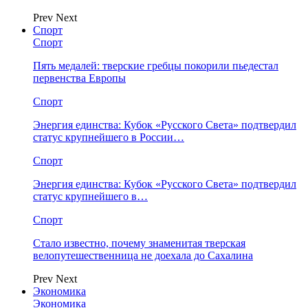
Prev
Next
Спорт
Спорт
Пять медалей: тверские гребцы покорили пьедестал
первенства Европы
Спорт
Энергия единства: Кубок «Русского Света» подтвердил
статус крупнейшего в России…
Спорт
Энергия единства: Кубок «Русского Света» подтвердил
статус крупнейшего в…
Спорт
Стало известно, почему знаменитая тверская
велопутешественница не доехала до Сахалина
Prev
Next
Экономика
Экономика