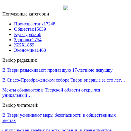
Популярные категории
Происшествия
17248
Общество
15639
Культура
5366
Здоровье
2754
ЖКХ
1869
Экономика
1463
Выбор редакции:
В Твери разыскивают пропавшую 17-летнюю девушку
В Спасо-Преображенском соборе Твери впервые за сто лет…
Мечты сбываются: в Тверской области открылся
уникальный…
Выбор читателей:
В Твери усиливают меры безопасности в общественных
местах
Опубликован график работы больниц и травмпунктов