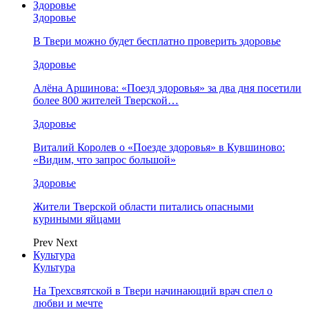
Здоровье
Здоровье
В Твери можно будет бесплатно проверить здоровье
Здоровье
Алёна Аршинова: «Поезд здоровья» за два дня посетили
более 800 жителей Тверской…
Здоровье
Виталий Королев о «Поезде здоровья» в Кувшиново:
«Видим, что запрос большой»
Здоровье
Жители Тверской области питались опасными
куриными яйцами
Prev
Next
Культура
Культура
На Трехсвятской в Твери начинающий врач спел о
любви и мечте