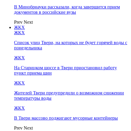
В Минобрнауки рассказали, когда завершится прием
документов в российские вузы
Prev
Next
ЖКХ
ЖКХ
Список улиц Твери, на которых не будет горячей воды с
понедельника
ЖКХ
На Старицком шоссе в Твери приостановил работу
пункт приема шин
ЖКХ
Жителей Твери предупредили о возможном снижении
температуры воды
ЖКХ
В Твери массово поджигают мусорные контейнеры
Prev
Next