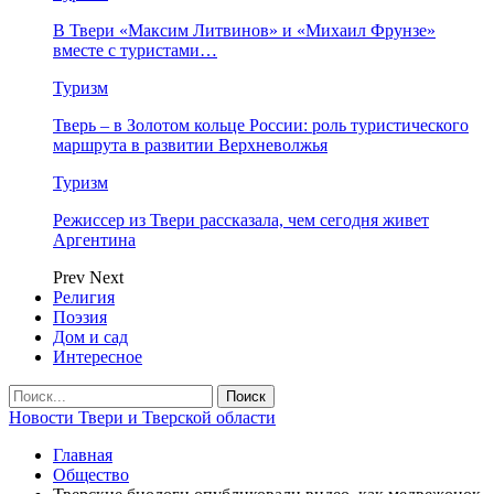
В Твери «Максим Литвинов» и «Михаил Фрунзе»
вместе с туристами…
Туризм
Тверь – в Золотом кольце России: роль туристического
маршрута в развитии Верхневолжья
Туризм
Режиссер из Твери рассказала, чем сегодня живет
Аргентина
Prev
Next
Религия
Поэзия
Дом и сад
Интересное
Новости Твери и Тверской области
Главная
Общество