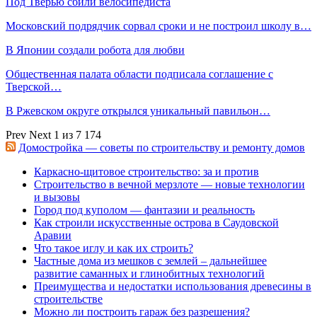
Под Тверью сбили велосипедиста
Московский подрядчик сорвал сроки и не построил школу в…
В Японии создали робота для любви
Общественная палата области подписала соглашение с
Тверской…
В Ржевском округе открылся уникальный павильон…
Prev
Next
1 из 7 174
Домостройка — советы по строительству и ремонту домов
Каркасно-щитовое строительство: за и против
Строительство в вечной мерзлоте — новые технологии
и вызовы
Город под куполом — фантазии и реальность
Как строили искусственные острова в Саудовской
Аравии
Что такое иглу и как их строить?
Частные дома из мешков с землей – дальнейшее
развитие саманных и глинобитных технологий
Преимущества и недостатки использования древесины в
строительстве
Можно ли построить гараж без разрешения?