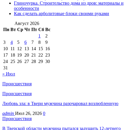
Глиночурка. Строительство дома из дров: материалы и
особенности
Как сделать арболитовые блоки своими руками
Август 2026
Пн
Вт
Ср
Чт
Пт
Сб
Вс
1
2
3
4
5
6
7
8
9
10
11
12
13
14
15
16
17
18
19
20
21
22
23
24
25
26
27
28
29
30
31
« Июл
Происшествия
Происшествия
Любовь зла: в Твери мужчина разочаровал возлюбленную
admin
Июл 26, 2026
0
Происшествия
В Тверской области мужчина пытался задушить 12-летнего