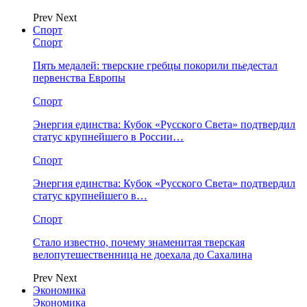
Prev
Next
Спорт
Спорт
Пять медалей: тверские гребцы покорили пьедестал
первенства Европы
Спорт
Энергия единства: Кубок «Русского Света» подтвердил
статус крупнейшего в России…
Спорт
Энергия единства: Кубок «Русского Света» подтвердил
статус крупнейшего в…
Спорт
Стало известно, почему знаменитая тверская
велопутешественница не доехала до Сахалина
Prev
Next
Экономика
Экономика