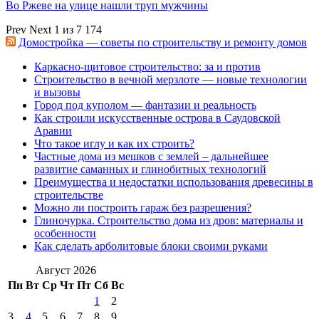
Во Ржеве на улице нашли труп мужчины
Prev
Next
1 из 7 174
Домостройка — советы по строительству и ремонту домов
Каркасно-щитовое строительство: за и против
Строительство в вечной мерзлоте — новые технологии
и вызовы
Город под куполом — фантазии и реальность
Как строили искусственные острова в Саудовской
Аравии
Что такое иглу и как их строить?
Частные дома из мешков с землей – дальнейшее
развитие саманных и глинобитных технологий
Преимущества и недостатки использования древесины в
строительстве
Можно ли построить гараж без разрешения?
Глиночурка. Строительство дома из дров: материалы и
особенности
Как сделать арболитовые блоки своими руками
Август 2026
Пн
Вт
Ср
Чт
Пт
Сб
Вс
1
2
3
4
5
6
7
8
9