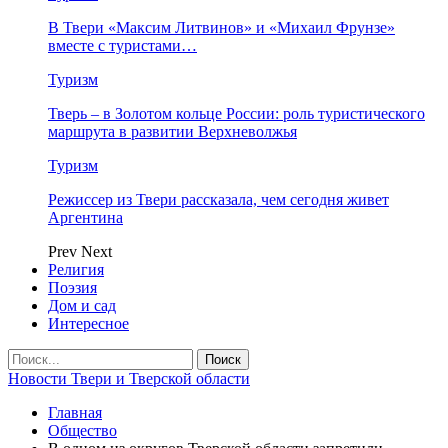
В Твери «Максим Литвинов» и «Михаил Фрунзе»
вместе с туристами…
Туризм
Тверь – в Золотом кольце России: роль туристического
маршрута в развитии Верхневолжья
Туризм
Режиссер из Твери рассказала, чем сегодня живет
Аргентина
Prev
Next
Религия
Поэзия
Дом и сад
Интересное
Новости Твери и Тверской области
Главная
Общество