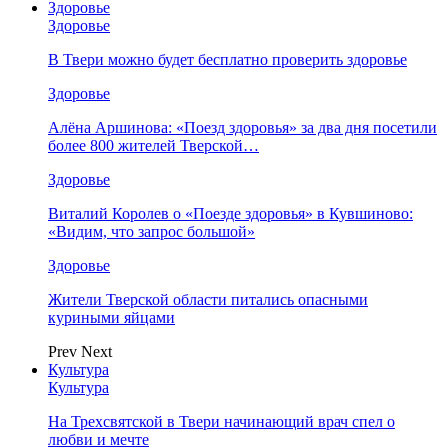
Здоровье
Здоровье
В Твери можно будет бесплатно проверить здоровье
Здоровье
Алёна Аршинова: «Поезд здоровья» за два дня посетили
более 800 жителей Тверской…
Здоровье
Виталий Королев о «Поезде здоровья» в Кувшиново:
«Видим, что запрос большой»
Здоровье
Жители Тверской области питались опасными
куриными яйцами
Prev
Next
Культура
Культура
На Трехсвятской в Твери начинающий врач спел о
любви и мечте