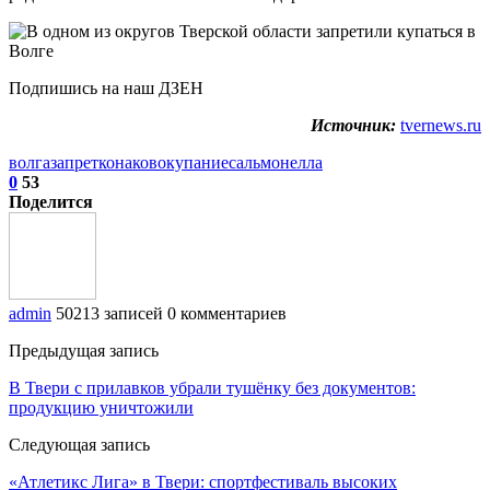
Подпишись на наш ДЗЕН
Источник:
tvernews.ru
волга
запрет
конаково
купание
сальмонелла
0
53
Поделится
admin
50213 записей
0 комментариев
Предыдущая запись
В Твери с прилавков убрали тушёнку без документов:
продукцию уничтожили
Следующая запись
«Атлетикс Лига» в Твери: спортфестиваль высоких