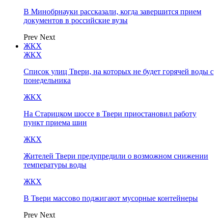
В Минобрнауки рассказали, когда завершится прием
документов в российские вузы
Prev
Next
ЖКХ
ЖКХ
Список улиц Твери, на которых не будет горячей воды с
понедельника
ЖКХ
На Старицком шоссе в Твери приостановил работу
пункт приема шин
ЖКХ
Жителей Твери предупредили о возможном снижении
температуры воды
ЖКХ
В Твери массово поджигают мусорные контейнеры
Prev
Next