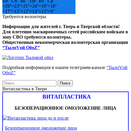
Пт
Сб
Вс
Пн
Вт
Ср
+
29°
+
23°
+
21°
+
24°
+
19°
+
18°
+
17°
+
13°
+
12°
+
14°
+
13°
+
9°
Требуются волонтеры
Информация для жителей г. Тверь и Тверской области!
Для плетения маскировочных сетей российским войскам в
зону СВО требуются волонтеры.
Общественная некоммерческая волонтерская организация
“ТылоVой ОбоZ”
Подробная информация в нашем телеграмм-канале
“ТылоVой
ОбоZ”
Витапластика в Твери
ВИТАПЛАСТИКА
БЕЗОПЕРАЦИОННОЕ ОМОЛОЖЕНИЕ ЛИЦА
Безоперационное омоложение лица