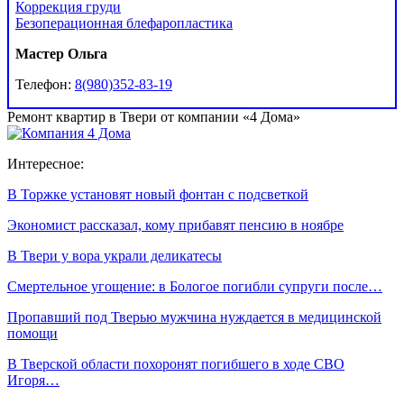
Коррекция груди
Безоперационная блефаропластика
Мастер Ольга
Телефон:
8(980)352-83-19
Ремонт квартир в Твери от компании «4 Дома»
Интересное:
В Торжке установят новый фонтан с подсветкой
Экономист рассказал, кому прибавят пенсию в ноябре
В Твери у вора украли деликатесы
Смертельное угощение: в Бологое погибли супруги после…
Пропавший под Тверью мужчина нуждается в медицинской
помощи
В Тверской области похоронят погибшего в ходе СВО
Игоря…