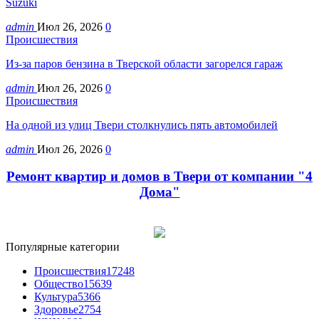
Suzuki
admin
Июл 26, 2026
0
Происшествия
Из-за паров бензина в Тверской области загорелся гараж
admin
Июл 26, 2026
0
Происшествия
На одной из улиц Твери столкнулись пять автомобилей
admin
Июл 26, 2026
0
Ремонт квартир и домов в Твери от компании "4
Дома"
Популярные категории
Происшествия
17248
Общество
15639
Культура
5366
Здоровье
2754