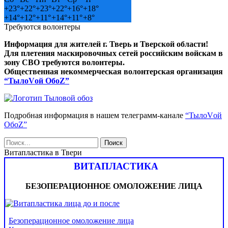
+
23°
+
22°
+
23°
+
22°
+
16°
+
18°
+
14°
+
12°
+
11°
+
14°
+
11°
+
8°
Требуются волонтеры
Информация для жителей г. Тверь и Тверской области!
Для плетения маскировочных сетей российским войскам в
зону СВО требуются волонтеры.
Общественная некоммерческая волонтерская организация
“ТылоVой ОбоZ”
Подробная информация в нашем телеграмм-канале
“ТылоVой
ОбоZ”
Витапластика в Твери
ВИТАПЛАСТИКА
БЕЗОПЕРАЦИОННОЕ ОМОЛОЖЕНИЕ ЛИЦА
Безоперационное омоложение лица