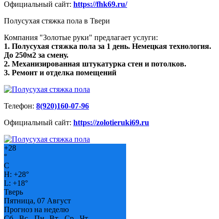
Официальный сайт:
https://fhk69.ru/
Полусухая стяжка пола в Твери
Компания "Золотые руки" предлагает услуги:
1. Полусухая стяжка пола за 1 день. Немецкая технология.
До 250м2 за смену.
2. Механизированная штукатурка стен и потолков.
3. Ремонт и отделка помещений
Телефон:
8(920)160-07-96
Официальный сайт:
https://zolotieruki69.ru
+
28
°
C
H:
+
28°
L:
+
18°
Тверь
Пятница, 07 Август
Прогноз на неделю
Сб
Вс
Пн
Вт
Ср
Чт