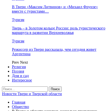
В Твери «Максим Литвинов» и «Михаил Фрунзе»
вместе с туристами…
Туризм
Тверь – в Золотом кольце России: роль туристического
маршрута в развитии Верхневолжья
Туризм
Режиссер из Твери рассказала, чем сегодня живет
Аргентина
Prev
Next
Религия
Поэзия
Дом и сад
Интересное
Новости Твери и Тверской области
Главная
Общество