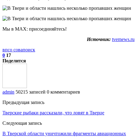
Мы в МАХ: присоединяйтесь!
Источник:
tvernews.ru
впсо сова
поиск
0
17
Поделится
admin
50215 записей
0 комментариев
Предыдущая запись
Тверские рыбаки рассказали, что ловят в Тверце
Следующая запись
В Тверской области уничтожили фрагменты авиационных