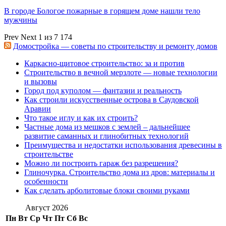
В городе Бологое пожарные в горящем доме нашли тело
мужчины
Prev
Next
1 из 7 174
Домостройка — советы по строительству и ремонту домов
Каркасно-щитовое строительство: за и против
Строительство в вечной мерзлоте — новые технологии
и вызовы
Город под куполом — фантазии и реальность
Как строили искусственные острова в Саудовской
Аравии
Что такое иглу и как их строить?
Частные дома из мешков с землей – дальнейшее
развитие саманных и глинобитных технологий
Преимущества и недостатки использования древесины в
строительстве
Можно ли построить гараж без разрешения?
Глиночурка. Строительство дома из дров: материалы и
особенности
Как сделать арболитовые блоки своими руками
Август 2026
Пн
Вт
Ср
Чт
Пт
Сб
Вс