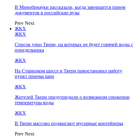
В Минобрнауки рассказали, когда завершится прием
документов в российские вузы
Prev
Next
ЖКХ
ЖКХ
Список улиц Твери, на которых не будет горячей воды с
понедельника
ЖКХ
На Старицком шоссе в Твери приостановил работу
пункт приема шин
ЖКХ
Жителей Твери предупредили о возможном снижении
температуры воды
ЖКХ
В Твери массово поджигают мусорные контейнеры
Prev
Next