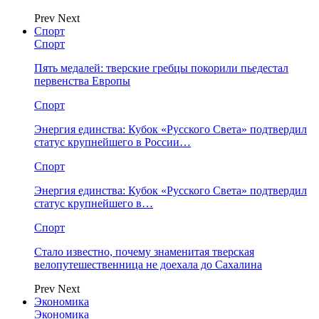
Prev
Next
Спорт
Спорт
Пять медалей: тверские гребцы покорили пьедестал
первенства Европы
Спорт
Энергия единства: Кубок «Русского Света» подтвердил
статус крупнейшего в России…
Спорт
Энергия единства: Кубок «Русского Света» подтвердил
статус крупнейшего в…
Спорт
Стало известно, почему знаменитая тверская
велопутешественница не доехала до Сахалина
Prev
Next
Экономика
Экономика