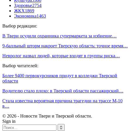
Культура
5366
Здоровье
2754
ЖКХ
1869
Экономика
1463
Выбор редакции:
В Твери осудили охранника супермаркета за избиение…
9-балльный шторм накроет Тверскую область: точное время…
Невролог назвал людей, которые входят в группы риска…
Выбор читателей:
Более 9400 первокурсников придут в колледжи Тверской
области
Водителю стало плохо: в Тверской области пассажирский…
Стала известна вероятная причина трагедии на трассе М-10
в…
© 2026 - Новости Твери и Тверской области.
Sign in