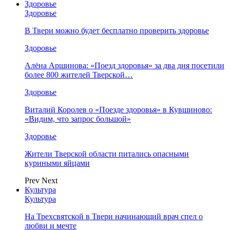
Здоровье
Здоровье
В Твери можно будет бесплатно проверить здоровье
Здоровье
Алёна Аршинова: «Поезд здоровья» за два дня посетили
более 800 жителей Тверской…
Здоровье
Виталий Королев о «Поезде здоровья» в Кувшиново:
«Видим, что запрос большой»
Здоровье
Жители Тверской области питались опасными
куриными яйцами
Prev
Next
Культура
Культура
На Трехсвятской в Твери начинающий врач спел о
любви и мечте