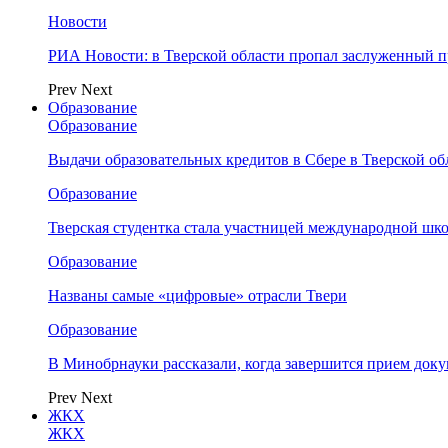
Новости
РИА Новости: в Тверской области пропал заслуженный 
Prev
Next
Образование
Образование
Выдачи образовательных кредитов в Сбере в Тверской обл
Образование
Тверская студентка стала участницей международной шк
Образование
Названы самые «цифровые» отрасли Твери
Образование
В Минобрнауки рассказали, когда завершится прием доку
Prev
Next
ЖКХ
ЖКХ