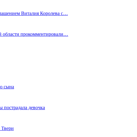
глашением Виталия Королева с…
ой области прокомментировали…
го сына
ы пострадала девочка
 Твери