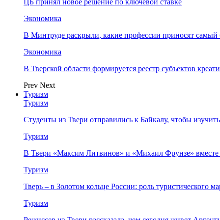
ЦБ принял новое решение по ключевой ставке
Экономика
В Минтруде раскрыли, какие профессии приносят самый
Экономика
В Тверской области формируется реестр субъектов креа
Prev
Next
Туризм
Туризм
Студенты из Твери отправились к Байкалу, чтобы изучит
Туризм
В Твери «Максим Литвинов» и «Михаил Фрунзе» вместе
Туризм
Тверь – в Золотом кольце России: роль туристического 
Туризм
Режиссер из Твери рассказала, чем сегодня живет Аргент