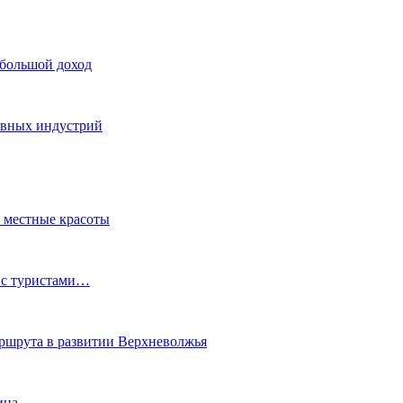
 большой доход
тивных индустрий
ь местные красоты
 с туристами…
маршрута в развитии Верхневолжья
ина