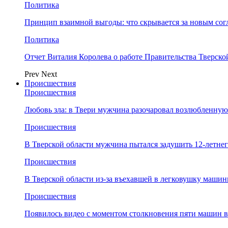
Политика
Принцип взаимной выгоды: что скрывается за новым со
Политика
Отчет Виталия Королева о работе Правительства Тверск
Prev
Next
Происшествия
Происшествия
Любовь зла: в Твери мужчина разочаровал возлюбленную
Происшествия
В Тверской области мужчина пытался задушить 12-летне
Происшествия
В Тверской области из-за въехавшей в легковушку машин
Происшествия
Появилось видео с моментом столкновения пяти машин в