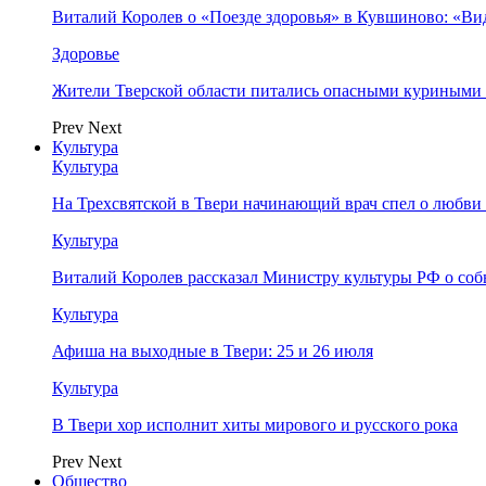
Виталий Королев о «Поезде здоровья» в Кувшиново: «Ви
Здоровье
Жители Тверской области питались опасными куриными
Prev
Next
Культура
Культура
На Трехсвятской в Твери начинающий врач спел о любви 
Культура
Виталий Королев рассказал Министру культуры РФ о соб
Культура
Афиша на выходные в Твери: 25 и 26 июля
Культура
В Твери хор исполнит хиты мирового и русского рока
Prev
Next
Общество