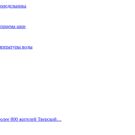
понедельника
т приема шин
мпературы воды
 более 800 жителей Тверской…