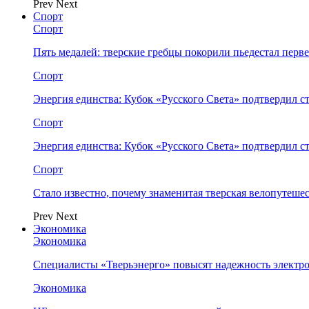
Prev
Next
Спорт
Спорт
Пять медалей: тверские гребцы покорили пьедестал перв
Спорт
Энергия единства: Кубок «Русского Света» подтвердил 
Спорт
Энергия единства: Кубок «Русского Света» подтвердил 
Спорт
Стало известно, почему знаменитая тверская велопутеше
Prev
Next
Экономика
Экономика
Специалисты «Тверьэнерго» повысят надежность электр
Экономика