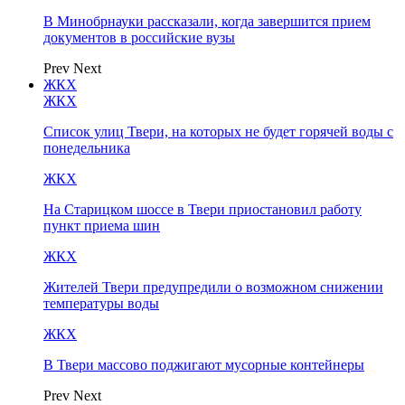
В Минобрнауки рассказали, когда завершится прием
документов в российские вузы
Prev
Next
ЖКХ
ЖКХ
Список улиц Твери, на которых не будет горячей воды с
понедельника
ЖКХ
На Старицком шоссе в Твери приостановил работу
пункт приема шин
ЖКХ
Жителей Твери предупредили о возможном снижении
температуры воды
ЖКХ
В Твери массово поджигают мусорные контейнеры
Prev
Next