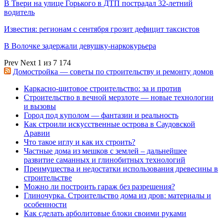
В Твери на улице Горького в ДТП пострадал 32-летний
водитель
Известия: регионам с сентября грозит дефицит таксистов
В Волочке задержали девушку-наркокурьера
Prev
Next
1 из 7 174
Домостройка — советы по строительству и ремонту домов
Каркасно-щитовое строительство: за и против
Строительство в вечной мерзлоте — новые технологии
и вызовы
Город под куполом — фантазии и реальность
Как строили искусственные острова в Саудовской
Аравии
Что такое иглу и как их строить?
Частные дома из мешков с землей – дальнейшее
развитие саманных и глинобитных технологий
Преимущества и недостатки использования древесины в
строительстве
Можно ли построить гараж без разрешения?
Глиночурка. Строительство дома из дров: материалы и
особенности
Как сделать арболитовые блоки своими руками