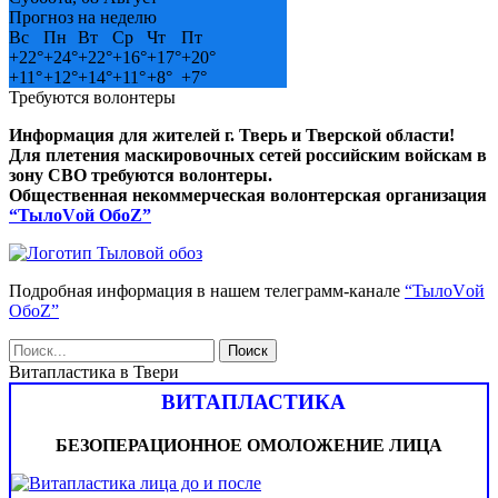
Прогноз на неделю
Вс
Пн
Вт
Ср
Чт
Пт
+
22°
+
24°
+
22°
+
16°
+
17°
+
20°
+
11°
+
12°
+
14°
+
11°
+
8°
+
7°
Требуются волонтеры
Информация для жителей г. Тверь и Тверской области!
Для плетения маскировочных сетей российским войскам в
зону СВО требуются волонтеры.
Общественная некоммерческая волонтерская организация
“ТылоVой ОбоZ”
Подробная информация в нашем телеграмм-канале
“ТылоVой
ОбоZ”
Витапластика в Твери
ВИТАПЛАСТИКА
БЕЗОПЕРАЦИОННОЕ ОМОЛОЖЕНИЕ ЛИЦА