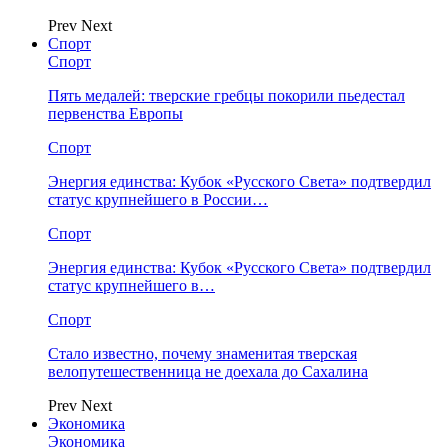
Prev
Next
Спорт
Спорт
Пять медалей: тверские гребцы покорили пьедестал
первенства Европы
Спорт
Энергия единства: Кубок «Русского Света» подтвердил
статус крупнейшего в России…
Спорт
Энергия единства: Кубок «Русского Света» подтвердил
статус крупнейшего в…
Спорт
Стало известно, почему знаменитая тверская
велопутешественница не доехала до Сахалина
Prev
Next
Экономика
Экономика