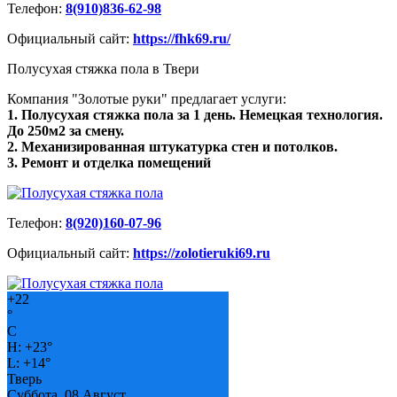
Телефон:
8(910)836-62-98
Официальный сайт:
https://fhk69.ru/
Полусухая стяжка пола в Твери
Компания "Золотые руки" предлагает услуги:
1. Полусухая стяжка пола за 1 день. Немецкая технология.
До 250м2 за смену.
2. Механизированная штукатурка стен и потолков.
3. Ремонт и отделка помещений
Телефон:
8(920)160-07-96
Официальный сайт:
https://zolotieruki69.ru
+
22
°
C
H:
+
23°
L:
+
14°
Тверь
Суббота, 08 Август