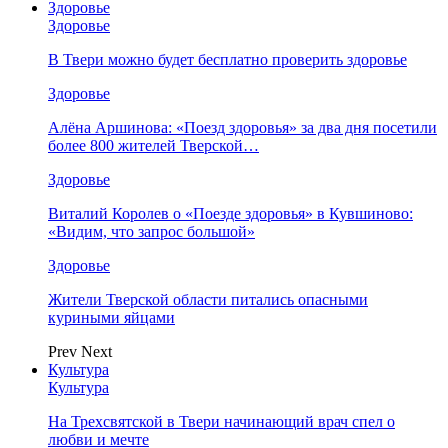
Здоровье
Здоровье
В Твери можно будет бесплатно проверить здоровье
Здоровье
Алёна Аршинова: «Поезд здоровья» за два дня посетили
более 800 жителей Тверской…
Здоровье
Виталий Королев о «Поезде здоровья» в Кувшиново:
«Видим, что запрос большой»
Здоровье
Жители Тверской области питались опасными
куриными яйцами
Prev
Next
Культура
Культура
На Трехсвятской в Твери начинающий врач спел о
любви и мечте