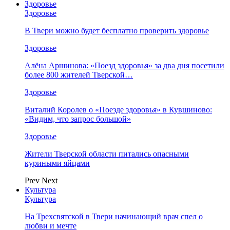
Здоровье
Здоровье
В Твери можно будет бесплатно проверить здоровье
Здоровье
Алёна Аршинова: «Поезд здоровья» за два дня посетили
более 800 жителей Тверской…
Здоровье
Виталий Королев о «Поезде здоровья» в Кувшиново:
«Видим, что запрос большой»
Здоровье
Жители Тверской области питались опасными
куриными яйцами
Prev
Next
Культура
Культура
На Трехсвятской в Твери начинающий врач спел о
любви и мечте