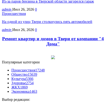
Из-за паров бензина в Тверской области загорелся гараж
admin
Июл 26, 2026
0
Происшествия
На одной из улиц Твери столкнулись пять автомобилей
admin
Июл 26, 2026
0
Ремонт квартир и домов в Твери от компании "4
Дома"
Популярные категории
Происшествия
17248
Общество
15639
Культура
5366
Здоровье
2754
ЖКХ
1869
Экономика
1463
Выбор редакции: