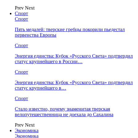
Prev
Next
Спорт
Спорт
Пять медалей: тверские гребцы покорили пьедестал
первенства Европы
Спорт
Энергия единства: Кубок «Русского Света» подтвердил
статус крупнейшего в России…
Спорт
Энергия единства: Кубок «Русского Света» подтвердил
статус крупнейшего в…
Спорт
Стало известно, почему знаменитая тверская
велопутешественница не доехала до Сахалина
Prev
Next
Экономика
Экономика