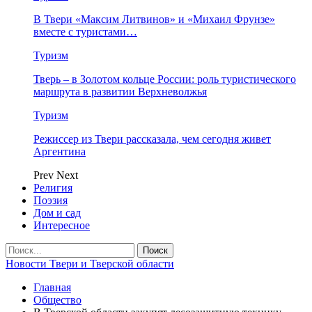
В Твери «Максим Литвинов» и «Михаил Фрунзе»
вместе с туристами…
Туризм
Тверь – в Золотом кольце России: роль туристического
маршрута в развитии Верхневолжья
Туризм
Режиссер из Твери рассказала, чем сегодня живет
Аргентина
Prev
Next
Религия
Поэзия
Дом и сад
Интересное
Новости Твери и Тверской области
Главная
Общество