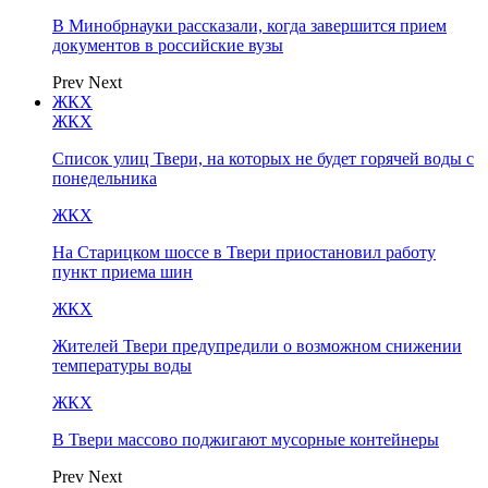
В Минобрнауки рассказали, когда завершится прием
документов в российские вузы
Prev
Next
ЖКХ
ЖКХ
Список улиц Твери, на которых не будет горячей воды с
понедельника
ЖКХ
На Старицком шоссе в Твери приостановил работу
пункт приема шин
ЖКХ
Жителей Твери предупредили о возможном снижении
температуры воды
ЖКХ
В Твери массово поджигают мусорные контейнеры
Prev
Next