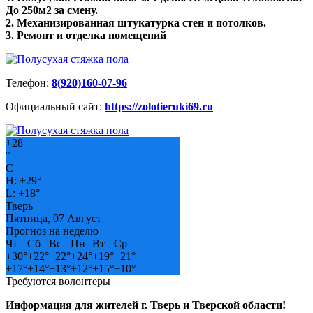
До 250м2 за смену.
2. Механизированная штукатурка стен и потолков.
3. Ремонт и отделка помещений
Телефон:
8(920)160-07-96
Официальный сайт:
https://zolotieruki69.ru
+
28
°
C
H:
+
29°
L:
+
18°
Тверь
Пятница, 07 Август
Прогноз на неделю
Чт
Сб
Вс
Пн
Вт
Ср
+
30°
+
22°
+
22°
+
24°
+
19°
+
21°
+
17°
+
14°
+
13°
+
12°
+
15°
+
10°
Требуются волонтеры
Информация для жителей г. Тверь и Тверской области!