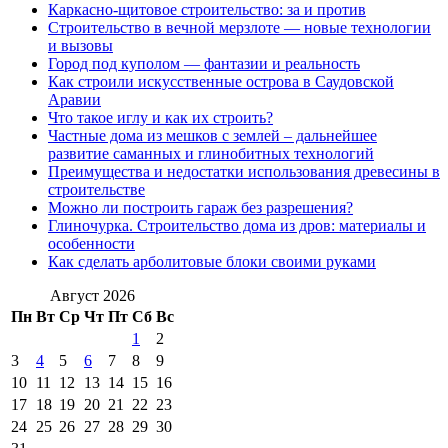
Каркасно-щитовое строительство: за и против
Строительство в вечной мерзлоте — новые технологии
и вызовы
Город под куполом — фантазии и реальность
Как строили искусственные острова в Саудовской
Аравии
Что такое иглу и как их строить?
Частные дома из мешков с землей – дальнейшее
развитие саманных и глинобитных технологий
Преимущества и недостатки использования древесины в
строительстве
Можно ли построить гараж без разрешения?
Глиночурка. Строительство дома из дров: материалы и
особенности
Как сделать арболитовые блоки своими руками
Август 2026
Пн
Вт
Ср
Чт
Пт
Сб
Вс
1
2
3
4
5
6
7
8
9
10
11
12
13
14
15
16
17
18
19
20
21
22
23
24
25
26
27
28
29
30