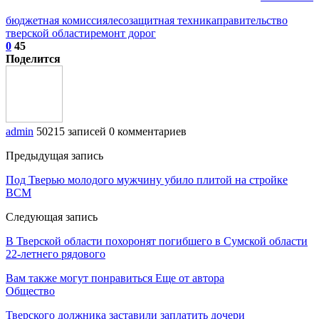
бюджетная комиссия
лесозащитная техника
правительство
тверской области
ремонт дорог
0
45
Поделится
admin
50215 записей
0 комментариев
Предыдущая запись
Под Тверью молодого мужчину убило плитой на стройке
ВСМ
Следующая запись
В Тверской области похоронят погибшего в Сумской области
22-летнего рядового
Вам также могут понравиться
Еще от автора
Общество
Тверского должника заставили заплатить дочери