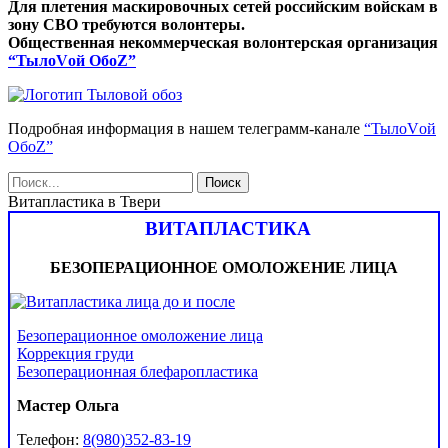
Для плетения маскировочных сетей российским войскам в
зону СВО требуются волонтеры.
Общественная некоммерческая волонтерская организация
“ТылоVой ОбоZ”
Подробная информация в нашем телеграмм-канале
“ТылоVой
ОбоZ”
Витапластика в Твери
ВИТАПЛАСТИКА
БЕЗОПЕРАЦИОННОЕ ОМОЛОЖЕНИЕ ЛИЦА
Безоперационное омоложение лица
Коррекция груди
Безоперационная блефаропластика
Мастер Ольга
Телефон:
8(980)352-83-19