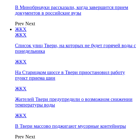
В Минобрнауки рассказали, когда завершится прием
документов в российские вузы
Prev
Next
ЖКХ
ЖКХ
Список улиц Твери, на которых не будет горячей воды с
понедельника
ЖКХ
На Старицком шоссе в Твери приостановил работу
пункт приема шин
ЖКХ
Жителей Твери предупредили о возможном снижении
температуры воды
ЖКХ
В Твери массово поджигают мусорные контейнеры
Prev
Next