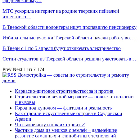
средневековому…
МТС ускорила интернет на родине тверских пейзажей
известного…
В Тверской области волонтеры ищут пропавшую пенсионерку
Избирательные участки Тверской области начали работу во…
В Твери с 1 по 5 апреля будут отключать электричество
Сотни студентов из Тверской области решили участвовать в…
Prev
Next
1 из 7 174
Домостройка — советы по строительству и ремонту
домов
Каркасно-щитовое строительство: за и против
Строительство в вечной мерзлоте — новые технологии
и вызовы
Город под куполом — фантазии и реальность
Как строили искусственные острова в Саудовской
Аравии
Что такое иглу и как их строить?
Частные дома из мешков с землей – дальнейшее
развитие саманных и глинобитных технологий