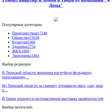
Дома"
Популярные категории
Происшествия
17248
Общество
15639
Культура
5366
Здоровье
2754
ЖКХ
1869
Экономика
1463
Выбор редакции:
В Тверской области женщина нагрубила фельдшеру,
приехавшему…
Из Тверской области за границу отправили мясо, сыр, жир
и…
В Твери откроется интерактивная выставка окаменелостей
Выбор читателей: