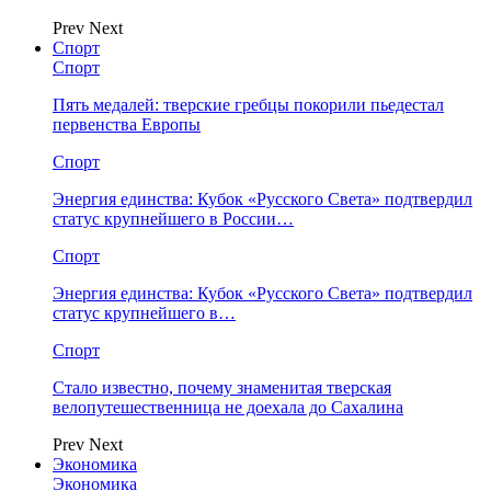
Prev
Next
Спорт
Спорт
Пять медалей: тверские гребцы покорили пьедестал
первенства Европы
Спорт
Энергия единства: Кубок «Русского Света» подтвердил
статус крупнейшего в России…
Спорт
Энергия единства: Кубок «Русского Света» подтвердил
статус крупнейшего в…
Спорт
Стало известно, почему знаменитая тверская
велопутешественница не доехала до Сахалина
Prev
Next
Экономика
Экономика