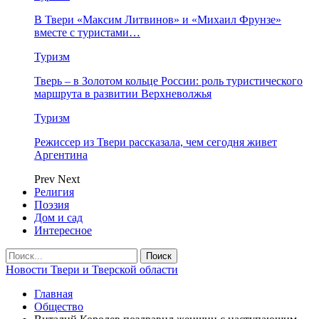
В Твери «Максим Литвинов» и «Михаил Фрунзе»
вместе с туристами…
Туризм
Тверь – в Золотом кольце России: роль туристического
маршрута в развитии Верхневолжья
Туризм
Режиссер из Твери рассказала, чем сегодня живет
Аргентина
Prev
Next
Религия
Поэзия
Дом и сад
Интересное
Новости Твери и Тверской области
Главная
Общество