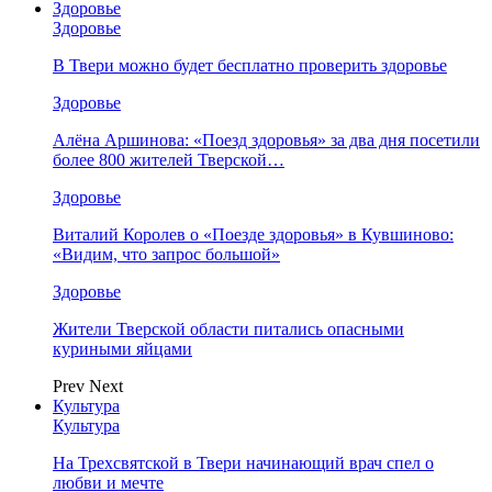
Здоровье
Здоровье
В Твери можно будет бесплатно проверить здоровье
Здоровье
Алёна Аршинова: «Поезд здоровья» за два дня посетили
более 800 жителей Тверской…
Здоровье
Виталий Королев о «Поезде здоровья» в Кувшиново:
«Видим, что запрос большой»
Здоровье
Жители Тверской области питались опасными
куриными яйцами
Prev
Next
Культура
Культура
На Трехсвятской в Твери начинающий врач спел о
любви и мечте