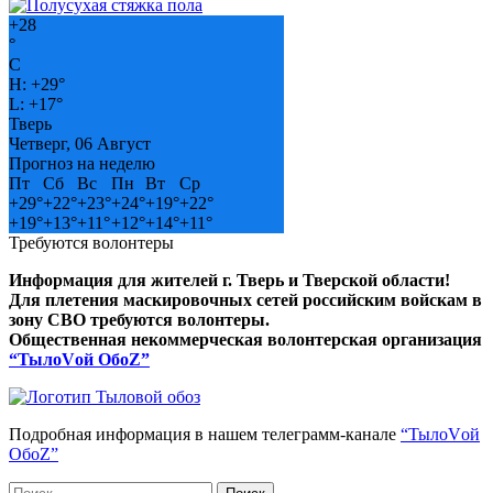
+
28
°
C
H:
+
29°
L:
+
17°
Тверь
Четверг, 06 Август
Прогноз на неделю
Пт
Сб
Вс
Пн
Вт
Ср
+
29°
+
22°
+
23°
+
24°
+
19°
+
22°
+
19°
+
13°
+
11°
+
12°
+
14°
+
11°
Требуются волонтеры
Информация для жителей г. Тверь и Тверской области!
Для плетения маскировочных сетей российским войскам в
зону СВО требуются волонтеры.
Общественная некоммерческая волонтерская организация
“ТылоVой ОбоZ”
Подробная информация в нашем телеграмм-канале
“ТылоVой
ОбоZ”