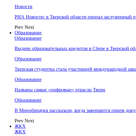
Новости
РИА Новости: в Тверской области пропал заслуженный 
Prev
Next
Образование
Образование
Выдачи образовательных кредитов в Сбере в Тверской обл
Образование
Тверская студентка стала участницей международной шк
Образование
Названы самые «цифровые» отрасли Твери
Образование
В Минобрнауки рассказали, когда завершится прием доку
Prev
Next
ЖКХ
ЖКХ