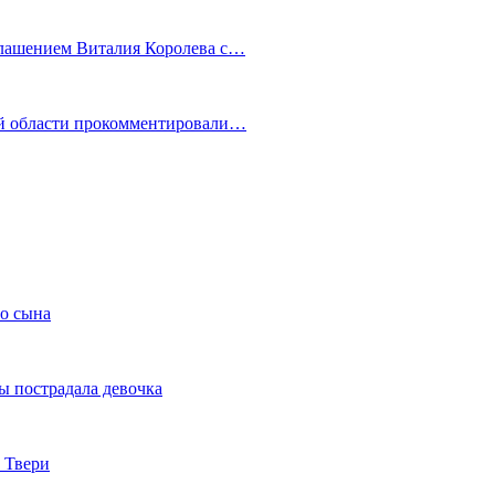
глашением Виталия Королева с…
ой области прокомментировали…
го сына
ы пострадала девочка
 Твери