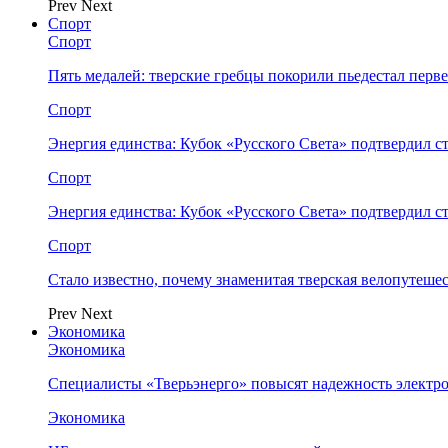
Prev
Next
Спорт
Спорт
Пять медалей: тверские гребцы покорили пьедестал перв
Спорт
Энергия единства: Кубок «Русского Света» подтвердил 
Спорт
Энергия единства: Кубок «Русского Света» подтвердил 
Спорт
Стало известно, почему знаменитая тверская велопутеше
Prev
Next
Экономика
Экономика
Специалисты «Тверьэнерго» повысят надежность электр
Экономика