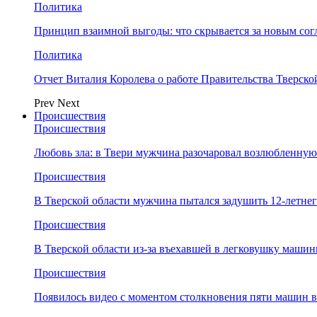
Политика
Принцип взаимной выгоды: что скрывается за новым со
Политика
Отчет Виталия Королева о работе Правительства Тверск
Prev
Next
Происшествия
Происшествия
Любовь зла: в Твери мужчина разочаровал возлюбленную
Происшествия
В Тверской области мужчина пытался задушить 12-летне
Происшествия
В Тверской области из-за въехавшей в легковушку машин
Происшествия
Появилось видео с моментом столкновения пяти машин в