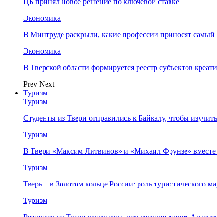
ЦБ принял новое решение по ключевой ставке
Экономика
В Минтруде раскрыли, какие профессии приносят самый
Экономика
В Тверской области формируется реестр субъектов креа
Prev
Next
Туризм
Туризм
Студенты из Твери отправились к Байкалу, чтобы изучит
Туризм
В Твери «Максим Литвинов» и «Михаил Фрунзе» вместе
Туризм
Тверь – в Золотом кольце России: роль туристического 
Туризм
Режиссер из Твери рассказала, чем сегодня живет Аргент