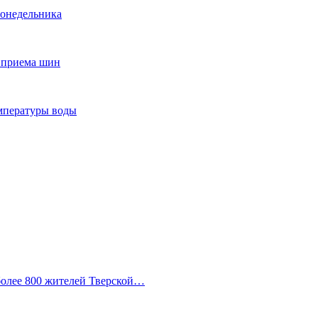
понедельника
т приема шин
мпературы воды
 более 800 жителей Тверской…