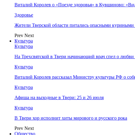
Виталий Королев о «Поезде здоровья» в Кувшиново: «Ви
Здоровье
Жители Тверской области питались опасными куриными
Prev
Next
Культура
Культура
На Трехсвятской в Твери начинающий врач спел о любви 
Культура
Виталий Королев рассказал Министру культуры РФ о соб
Культура
Афиша на выходные в Твери: 25 и 26 июля
Культура
В Твери хор исполнит хиты мирового и русского рока
Prev
Next
Общество