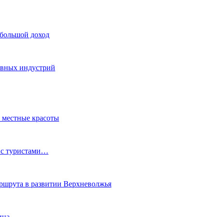
 большой доход
тивных индустрий
ь местные красоты
 с туристами…
маршрута в развитии Верхневолжья
ина