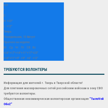
+
21
°
C
H:
+
23°
L:
+
12°
Тверь
Понедельник, 10 Август
Прогноз на неделю
Вт
Ср
Чт
Пт
Сб
Вс
+
24°
+
17°
+
14°
+
11°
+
17°
+
25°
+
14°
+
11°
+
9°
+
9°
+
6°
+
12°
ТРЕБУЮТСЯ ВОЛОНТЕРЫ
Информация для жителей г. Тверь и Тверской области!
Для плетения маскировочных сетей российским войскам в зону СВО
требуются волонтеры.
Общественная некоммерческая волонтерская организация
“ТылоVой
ОбоZ”