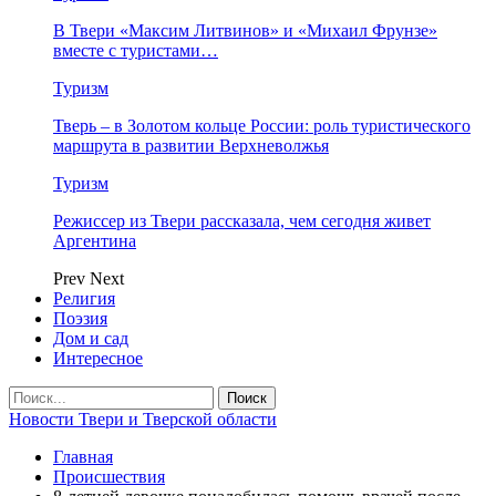
В Твери «Максим Литвинов» и «Михаил Фрунзе»
вместе с туристами…
Туризм
Тверь – в Золотом кольце России: роль туристического
маршрута в развитии Верхневолжья
Туризм
Режиссер из Твери рассказала, чем сегодня живет
Аргентина
Prev
Next
Религия
Поэзия
Дом и сад
Интересное
Новости Твери и Тверской области
Главная
Происшествия