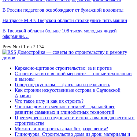
В России педагогов освобождают от бумажной волокиты
На трассе М-9 в Тверской области столкнулись пять машин
В Тверской области больше 108 тысяч молодых людей
оформили…
Prev
Next
1 из 7 174
Домостройка — советы по строительству и ремонту
домов
Каркасно-щитовое строительство: за и против
Строительство в вечной мерзлоте — новые технологии
и вызовы
Город под куполом — фантазии и реальность
Как строили искусственные острова в Саудовской
Аравии
Что такое иглу и как их строить?
Частные дома из мешков с землей – дальнейшее
развитие саманных и глинобитных технологий
Преимущества и недостатки использования древесины в
строительстве
Можно ли построить гараж без разрешения?
Глиночурка. Строительство дома из дров: материалы и