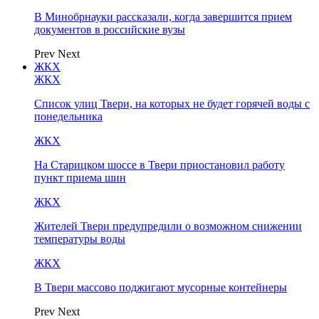
В Минобрнауки рассказали, когда завершится прием
документов в российские вузы
Prev
Next
ЖКХ
ЖКХ
Список улиц Твери, на которых не будет горячей воды с
понедельника
ЖКХ
На Старицком шоссе в Твери приостановил работу
пункт приема шин
ЖКХ
Жителей Твери предупредили о возможном снижении
температуры воды
ЖКХ
В Твери массово поджигают мусорные контейнеры
Prev
Next