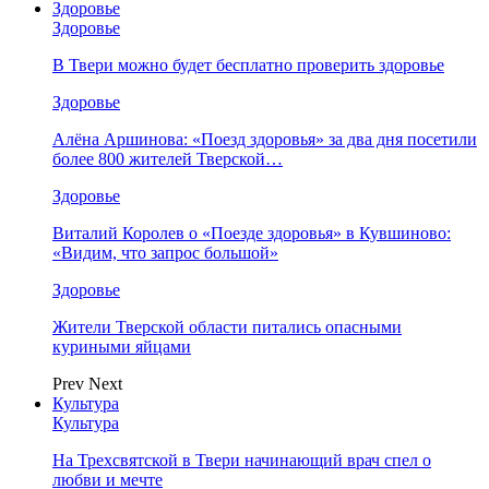
Здоровье
Здоровье
В Твери можно будет бесплатно проверить здоровье
Здоровье
Алёна Аршинова: «Поезд здоровья» за два дня посетили
более 800 жителей Тверской…
Здоровье
Виталий Королев о «Поезде здоровья» в Кувшиново:
«Видим, что запрос большой»
Здоровье
Жители Тверской области питались опасными
куриными яйцами
Prev
Next
Культура
Культура
На Трехсвятской в Твери начинающий врач спел о
любви и мечте