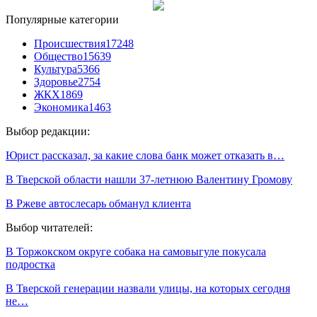
Популярные категории
Происшествия
17248
Общество
15639
Культура
5366
Здоровье
2754
ЖКХ
1869
Экономика
1463
Выбор редакции:
Юрист рассказал, за какие слова банк может отказать в…
В Тверской области нашли 37-летнюю Валентину Громову
В Ржеве автослесарь обманул клиента
Выбор читателей:
В Торжокском округе собака на самовыгуле покусала
подростка
В Тверской генерации назвали улицы, на которых сегодня
не…