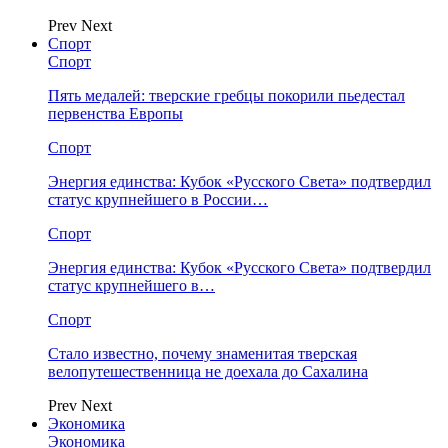
Prev
Next
Спорт
Спорт
Пять медалей: тверские гребцы покорили пьедестал
первенства Европы
Спорт
Энергия единства: Кубок «Русского Света» подтвердил
статус крупнейшего в России…
Спорт
Энергия единства: Кубок «Русского Света» подтвердил
статус крупнейшего в…
Спорт
Стало известно, почему знаменитая тверская
велопутешественница не доехала до Сахалина
Prev
Next
Экономика
Экономика