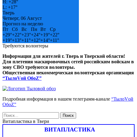
H:
+
28°
L:
+
17°
Тверь
Четверг, 06 Август
Прогноз на неделю
Пт
Сб
Вс
Пн
Вт
Ср
+
29°
+
22°
+
23°
+
24°
+
19°
+
22°
+
19°
+
13°
+
11°
+
12°
+
14°
+
11°
Требуются волонтеры
Информация для жителей г. Тверь и Тверской области!
Для плетения маскировочных сетей российским войскам в
зону СВО требуются волонтеры.
Общественная некоммерческая волонтерская организация
“ТылоVой ОбоZ”
Подробная информация в нашем телеграмм-канале
“ТылоVой
ОбоZ”
Витапластика в Твери
ВИТАПЛАСТИКА