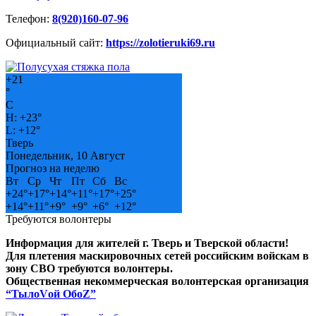
Телефон:
8(920)160-07-96
Официальный сайт:
https://zolotieruki69.ru
+
21
°
C
H:
+
23°
L:
+
12°
Тверь
Понедельник, 10 Август
Прогноз на неделю
Вт
Ср
Чт
Пт
Сб
Вс
+
24°
+
17°
+
14°
+
11°
+
17°
+
25°
+
14°
+
11°
+
9°
+
9°
+
6°
+
12°
Требуются волонтеры
Информация для жителей г. Тверь и Тверской области!
Для плетения маскировочных сетей российским войскам в
зону СВО требуются волонтеры.
Общественная некоммерческая волонтерская организация
“ТылоVой ОбоZ”