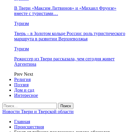
В Твери «Максим Литвинов» и «Михаил Фрунзе»
вместе с туристами…
Туризм
Тверь – в Золотом кольце России: роль туристического
маршрута в развитии Верхневолжья
Туризм
Режиссер из Твери рассказала, чем сегодня живет
Аргентина
Prev
Next
Религия
Поэзия
Дом и сад
Интересное
Новости Твери и Тверской области
Главная
Происшествия