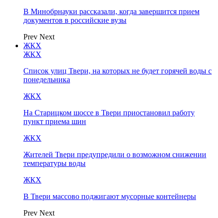
В Минобрнауки рассказали, когда завершится прием
документов в российские вузы
Prev
Next
ЖКХ
ЖКХ
Список улиц Твери, на которых не будет горячей воды с
понедельника
ЖКХ
На Старицком шоссе в Твери приостановил работу
пункт приема шин
ЖКХ
Жителей Твери предупредили о возможном снижении
температуры воды
ЖКХ
В Твери массово поджигают мусорные контейнеры
Prev
Next