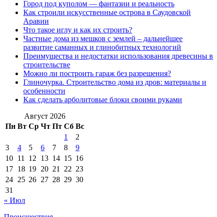
Город под куполом — фантазии и реальность
Как строили искусственные острова в Саудовской
Аравии
Что такое иглу и как их строить?
Частные дома из мешков с землей – дальнейшее
развитие саманных и глинобитных технологий
Преимущества и недостатки использования древесины в
строительстве
Можно ли построить гараж без разрешения?
Глиночурка. Строительство дома из дров: материалы и
особенности
Как сделать арболитовые блоки своими руками
Август 2026
Пн
Вт
Ср
Чт
Пт
Сб
Вс
1
2
3
4
5
6
7
8
9
10
11
12
13
14
15
16
17
18
19
20
21
22
23
24
25
26
27
28
29
30
31
« Июл
Происшествия