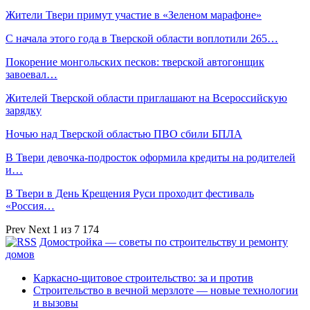
Жители Твери примут участие в «Зеленом марафоне»
С начала этого года в Тверской области воплотили 265…
Покорение монгольских песков: тверской автогонщик
завоевал…
Жителей Тверской области приглашают на Всероссийскую
зарядку
Ночью над Тверской областью ПВО сбили БПЛА
В Твери девочка-подросток оформила кредиты на родителей
и…
В Твери в День Крещения Руси проходит фестиваль
«Россия…
Prev
Next
1 из 7 174
Домостройка — советы по строительству и ремонту
домов
Каркасно-щитовое строительство: за и против
Строительство в вечной мерзлоте — новые технологии
и вызовы