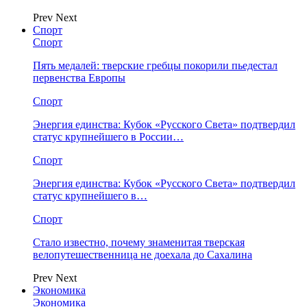
Prev
Next
Спорт
Спорт
Пять медалей: тверские гребцы покорили пьедестал
первенства Европы
Спорт
Энергия единства: Кубок «Русского Света» подтвердил
статус крупнейшего в России…
Спорт
Энергия единства: Кубок «Русского Света» подтвердил
статус крупнейшего в…
Спорт
Стало известно, почему знаменитая тверская
велопутешественница не доехала до Сахалина
Prev
Next
Экономика
Экономика