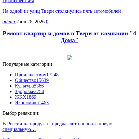
Происшествия
На одной из улиц Твери столкнулись пять автомобилей
admin
Июл 26, 2026
0
Ремонт квартир и домов в Твери от компании "4
Дома"
Популярные категории
Происшествия
17248
Общество
15639
Культура
5366
Здоровье
2754
ЖКХ
1869
Экономика
1463
Выбор редакции:
В России на продукты предлагают наносить новую
специальную…