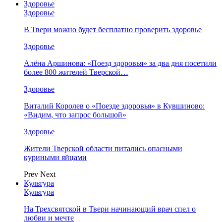
Здоровье
Здоровье
В Твери можно будет бесплатно проверить здоровье
Здоровье
Алёна Аршинова: «Поезд здоровья» за два дня посетили
более 800 жителей Тверской…
Здоровье
Виталий Королев о «Поезде здоровья» в Кувшиново:
«Видим, что запрос большой»
Здоровье
Жители Тверской области питались опасными
куриными яйцами
Prev
Next
Культура
Культура
На Трехсвятской в Твери начинающий врач спел о
любви и мечте