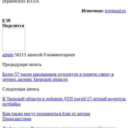
Источник:
tverigrad.ru
0
50
Поделится
admin
50215 записей
0 комментариев
Предыдущая запись
Более 57 тысяч школьников отдохнули в первую смену в
летних лагерях Тверской области
Следующая запись
В Тверской области в лобовом ДТП погиб 17-летний водитель
питбайка
Вам также могут понравиться
Еще от автора
Происшествия