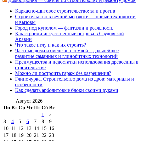
Домостройка — советы по строительству и ремонту домов
Каркасно-щитовое строительство: за и против
Строительство в вечной мерзлоте — новые технологии
и вызовы
Город под куполом — фантазии и реальность
Как строили искусственные острова в Саудовской
Аравии
Что такое иглу и как их строить?
Частные дома из мешков с землей – дальнейшее
развитие саманных и глинобитных технологий
Преимущества и недостатки использования древесины в
строительстве
Можно ли построить гараж без разрешения?
Глиночурка. Строительство дома из дров: материалы и
особенности
Как сделать арболитовые блоки своими руками
Август 2026
Пн
Вт
Ср
Чт
Пт
Сб
Вс
1
2
3
4
5
6
7
8
9
10
11
12
13
14
15
16
17
18
19
20
21
22
23