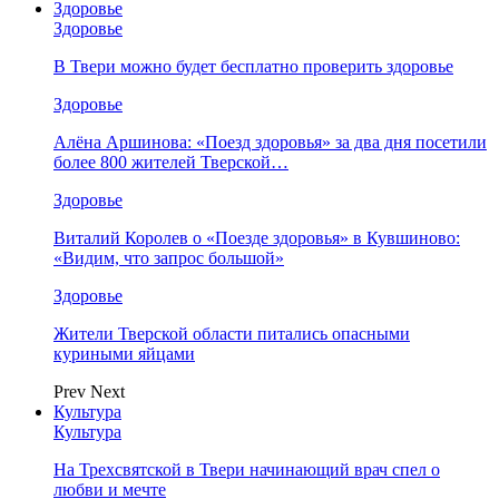
Здоровье
Здоровье
В Твери можно будет бесплатно проверить здоровье
Здоровье
Алёна Аршинова: «Поезд здоровья» за два дня посетили
более 800 жителей Тверской…
Здоровье
Виталий Королев о «Поезде здоровья» в Кувшиново:
«Видим, что запрос большой»
Здоровье
Жители Тверской области питались опасными
куриными яйцами
Prev
Next
Культура
Культура
На Трехсвятской в Твери начинающий врач спел о
любви и мечте