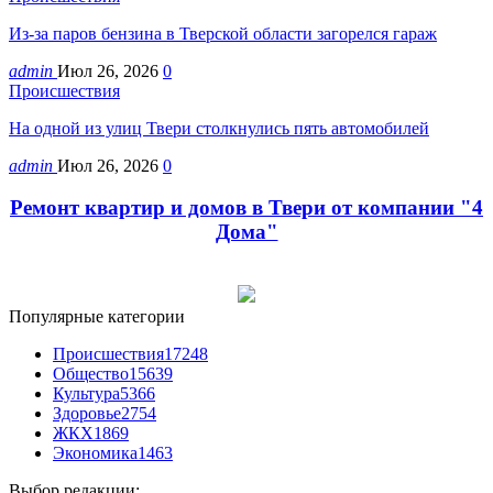
Из-за паров бензина в Тверской области загорелся гараж
admin
Июл 26, 2026
0
Происшествия
На одной из улиц Твери столкнулись пять автомобилей
admin
Июл 26, 2026
0
Ремонт квартир и домов в Твери от компании "4
Дома"
Популярные категории
Происшествия
17248
Общество
15639
Культура
5366
Здоровье
2754
ЖКХ
1869
Экономика
1463
Выбор редакции: