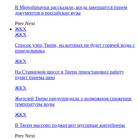
В Минобрнауки рассказали, когда завершится прием
документов в российские вузы
Prev
Next
ЖКХ
ЖКХ
Список улиц Твери, на которых не будет горячей воды с
понедельника
ЖКХ
На Старицком шоссе в Твери приостановил работу
пункт приема шин
ЖКХ
Жителей Твери предупредили о возможном снижении
температуры воды
ЖКХ
В Твери массово поджигают мусорные контейнеры
Prev
Next