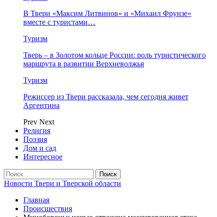
В Твери «Максим Литвинов» и «Михаил Фрунзе»
вместе с туристами…
Туризм
Тверь – в Золотом кольце России: роль туристического
маршрута в развитии Верхневолжья
Туризм
Режиссер из Твери рассказала, чем сегодня живет
Аргентина
Prev
Next
Религия
Поэзия
Дом и сад
Интересное
Новости Твери и Тверской области
Главная
Происшествия