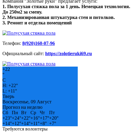
Компания "Золотые руки" предлагает услуги:
1. Полусухая стяжка пола за 1 день. Немецкая технология.
До 250м2 за смену.
2. Механизированная штукатурка стен и потолков.
3. Ремонт и отделка помещений
Телефон:
8(920)160-07-96
Официальный сайт:
https://zolotieruki69.ru
+
22
°
C
H:
+
22°
L:
+
11°
Тверь
Воскресенье, 09 Август
Прогноз на неделю
Сб
Пн
Вт
Ср
Чт
Пт
+
23°
+
24°
+
22°
+
16°
+
17°
+
20°
+
14°
+
12°
+
14°
+
11°
+
8°
+
7°
Требуются волонтеры