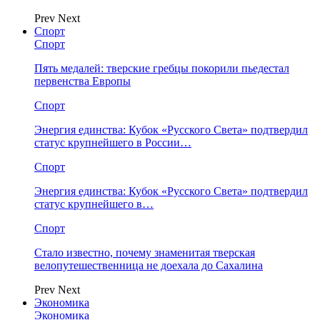
Prev
Next
Спорт
Спорт
Пять медалей: тверские гребцы покорили пьедестал
первенства Европы
Спорт
Энергия единства: Кубок «Русского Света» подтвердил
статус крупнейшего в России…
Спорт
Энергия единства: Кубок «Русского Света» подтвердил
статус крупнейшего в…
Спорт
Стало известно, почему знаменитая тверская
велопутешественница не доехала до Сахалина
Prev
Next
Экономика
Экономика