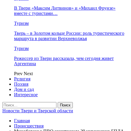
В Твери «Максим Литвинов» и «Михаил Фрунзе»
вместе с туристами…
Туризм
Тверь – в Золотом кольце России: роль туристического
маршрута в развитии Верхневолжья
Туризм
Режиссер из Твери рассказала, чем сегодня живет
Аргентина
Prev
Next
Религия
Поэзия
Дом и сад
Интересное
Новости Твери и Тверской области
Главная
Происшествия