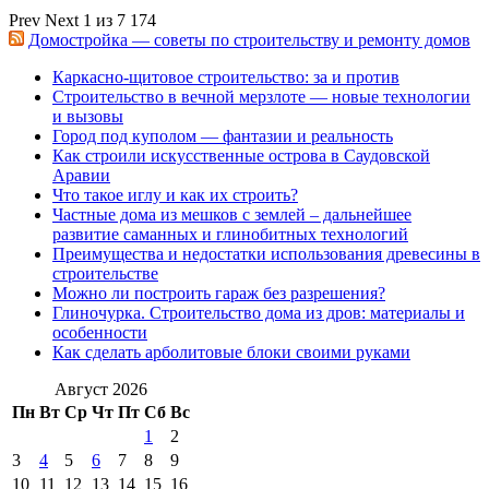
Prev
Next
1 из 7 174
Домостройка — советы по строительству и ремонту домов
Каркасно-щитовое строительство: за и против
Строительство в вечной мерзлоте — новые технологии
и вызовы
Город под куполом — фантазии и реальность
Как строили искусственные острова в Саудовской
Аравии
Что такое иглу и как их строить?
Частные дома из мешков с землей – дальнейшее
развитие саманных и глинобитных технологий
Преимущества и недостатки использования древесины в
строительстве
Можно ли построить гараж без разрешения?
Глиночурка. Строительство дома из дров: материалы и
особенности
Как сделать арболитовые блоки своими руками
Август 2026
Пн
Вт
Ср
Чт
Пт
Сб
Вс
1
2
3
4
5
6
7
8
9
10
11
12
13
14
15
16