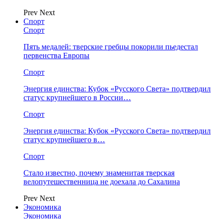
Prev
Next
Спорт
Спорт
Пять медалей: тверские гребцы покорили пьедестал
первенства Европы
Спорт
Энергия единства: Кубок «Русского Света» подтвердил
статус крупнейшего в России…
Спорт
Энергия единства: Кубок «Русского Света» подтвердил
статус крупнейшего в…
Спорт
Стало известно, почему знаменитая тверская
велопутешественница не доехала до Сахалина
Prev
Next
Экономика
Экономика