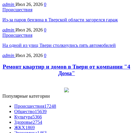
admin
Июл 26, 2026
0
Происшествия
Из-за паров бензина в Тверской области загорелся гараж
admin
Июл 26, 2026
0
Происшествия
На одной из улиц Твери столкнулись пять автомобилей
admin
Июл 26, 2026
0
Ремонт квартир и домов в Твери от компании "4
Дома"
Популярные категории
Происшествия
17248
Общество
15639
Культура
5366
Здоровье
2754
ЖКХ
1869
Экономика
1463