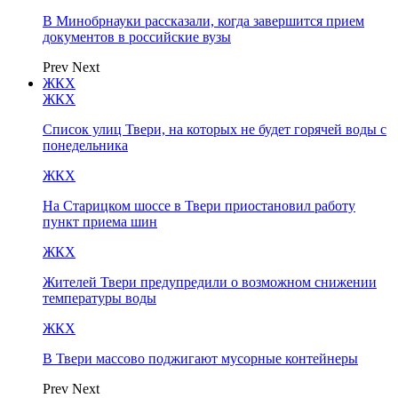
В Минобрнауки рассказали, когда завершится прием
документов в российские вузы
Prev
Next
ЖКХ
ЖКХ
Список улиц Твери, на которых не будет горячей воды с
понедельника
ЖКХ
На Старицком шоссе в Твери приостановил работу
пункт приема шин
ЖКХ
Жителей Твери предупредили о возможном снижении
температуры воды
ЖКХ
В Твери массово поджигают мусорные контейнеры
Prev
Next