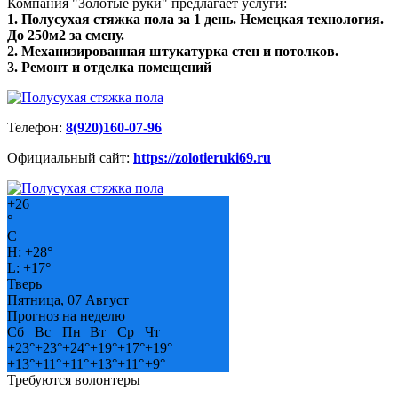
Компания "Золотые руки" предлагает услуги:
1. Полусухая стяжка пола за 1 день. Немецкая технология.
До 250м2 за смену.
2. Механизированная штукатурка стен и потолков.
3. Ремонт и отделка помещений
Телефон:
8(920)160-07-96
Официальный сайт:
https://zolotieruki69.ru
+
26
°
C
H:
+
28°
L:
+
17°
Тверь
Пятница, 07 Август
Прогноз на неделю
Сб
Вс
Пн
Вт
Ср
Чт
+
23°
+
23°
+
24°
+
19°
+
17°
+
19°
+
13°
+
11°
+
11°
+
13°
+
11°
+
9°
Требуются волонтеры