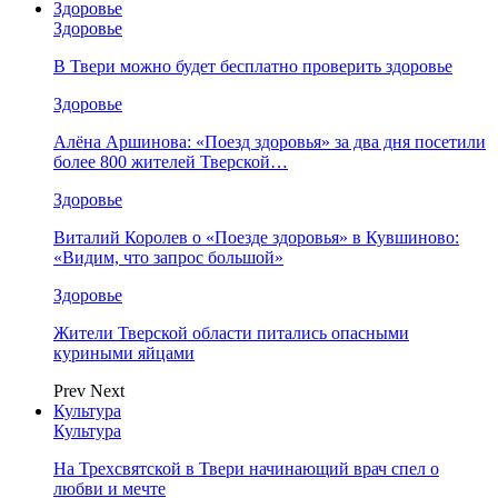
Здоровье
Здоровье
В Твери можно будет бесплатно проверить здоровье
Здоровье
Алёна Аршинова: «Поезд здоровья» за два дня посетили
более 800 жителей Тверской…
Здоровье
Виталий Королев о «Поезде здоровья» в Кувшиново:
«Видим, что запрос большой»
Здоровье
Жители Тверской области питались опасными
куриными яйцами
Prev
Next
Культура
Культура
На Трехсвятской в Твери начинающий врач спел о
любви и мечте