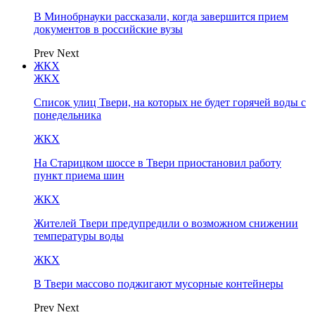
В Минобрнауки рассказали, когда завершится прием
документов в российские вузы
Prev
Next
ЖКХ
ЖКХ
Список улиц Твери, на которых не будет горячей воды с
понедельника
ЖКХ
На Старицком шоссе в Твери приостановил работу
пункт приема шин
ЖКХ
Жителей Твери предупредили о возможном снижении
температуры воды
ЖКХ
В Твери массово поджигают мусорные контейнеры
Prev
Next