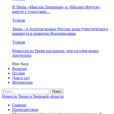
В Твери «Максим Литвинов» и «Михаил Фрунзе»
вместе с туристами…
Туризм
Тверь – в Золотом кольце России: роль туристического
маршрута в развитии Верхневолжья
Туризм
Режиссер из Твери рассказала, чем сегодня живет
Аргентина
Prev
Next
Религия
Поэзия
Дом и сад
Интересное
Новости Твери и Тверской области
Главная
Происшествия