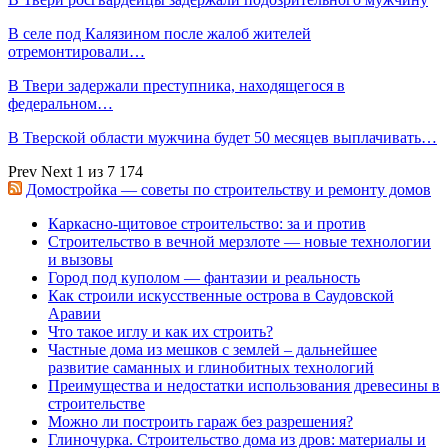
В селе под Калязином после жалоб жителей
отремонтировали…
В Твери задержали преступника, находящегося в
федеральном…
В Тверской области мужчина будет 50 месяцев выплачивать…
Prev
Next
1 из 7 174
Домостройка — советы по строительству и ремонту домов
Каркасно-щитовое строительство: за и против
Строительство в вечной мерзлоте — новые технологии
и вызовы
Город под куполом — фантазии и реальность
Как строили искусственные острова в Саудовской
Аравии
Что такое иглу и как их строить?
Частные дома из мешков с землей – дальнейшее
развитие саманных и глинобитных технологий
Преимущества и недостатки использования древесины в
строительстве
Можно ли построить гараж без разрешения?
Глиночурка. Строительство дома из дров: материалы и