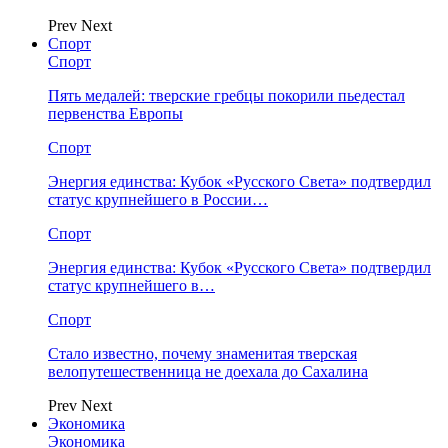
Prev
Next
Спорт
Спорт
Пять медалей: тверские гребцы покорили пьедестал
первенства Европы
Спорт
Энергия единства: Кубок «Русского Света» подтвердил
статус крупнейшего в России…
Спорт
Энергия единства: Кубок «Русского Света» подтвердил
статус крупнейшего в…
Спорт
Стало известно, почему знаменитая тверская
велопутешественница не доехала до Сахалина
Prev
Next
Экономика
Экономика