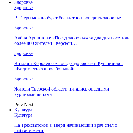
Здоровье
Здоровье
В Твери можно будет бесплатно проверить здоровье
Здоровье
Алёна Аршинова: «Поезд здоровья» за два дня посетили
более 800 жителей Тверской…
Здоровье
Виталий Королев о «Поезде здоровья» в Кувшиново:
«Видим, что запрос большой»
Здоровье
Жители Тверской области питались опасными
куриными яйцами
Prev
Next
Культура
Культура
На Трехсвятской в Твери начинающий врач спел о
любви и мечте