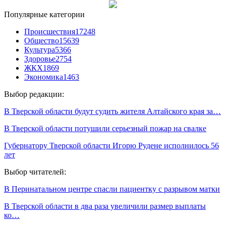
Популярные категории
Происшествия
17248
Общество
15639
Культура
5366
Здоровье
2754
ЖКХ
1869
Экономика
1463
Выбор редакции:
В Тверской области будут судить жителя Алтайского края за…
В Тверской области потушили серьезный пожар на свалке
Губернатору Тверской области Игорю Рудене исполнилось 56
лет
Выбор читателей:
В Перинатальном центре спасли пациентку с разрывом матки
В Тверской области в два раза увеличили размер выплаты
ко…