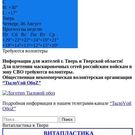
C
H:
+
30°
L:
+
17°
Тверь
Четверг, 06 Август
Прогноз на неделю
Пт
Сб
Вс
Пн
Вт
Ср
+
29°
+
22°
+
22°
+
24°
+
19°
+
21°
+
18°
+
14°
+
13°
+
12°
+
15°
+
10°
Требуются волонтеры
Информация для жителей г. Тверь и Тверской области!
Для плетения маскировочных сетей российским войскам в
зону СВО требуются волонтеры.
Общественная некоммерческая волонтерская организация
“ТылоVой ОбоZ”
Подробная информация в нашем телеграмм-канале
“ТылоVой
ОбоZ”
Витапластика в Твери
ВИТАПЛАСТИКА