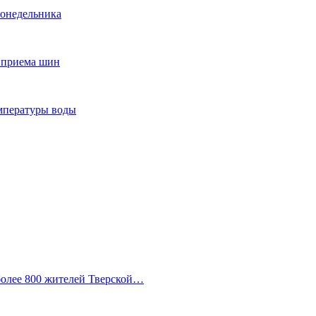
понедельника
т приема шин
мпературы воды
 более 800 жителей Тверской…