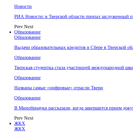
Новости
РИА Новости: в Тверской области пропал заслуженный 
Prev
Next
Образование
Образование
Выдачи образовательных кредитов в Сбере в Тверской обл
Образование
Тверская студентка стала участницей международной шк
Образование
Названы самые «цифровые» отрасли Твери
Образование
В Минобрнауки рассказали, когда завершится прием доку
Prev
Next
ЖКХ
ЖКХ