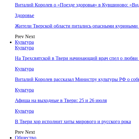
Виталий Королев о «Поезде здоровья» в Кувшиново: «Ви
Здоровье
Жители Тверской области питались опасными куриными
Prev
Next
Культура
Культура
На Трехсвятской в Твери начинающий врач спел о любви 
Культура
Виталий Королев рассказал Министру культуры РФ о соб
Культура
Афиша на выходные в Твери: 25 и 26 июля
Культура
В Твери хор исполнит хиты мирового и русского рока
Prev
Next
Общество