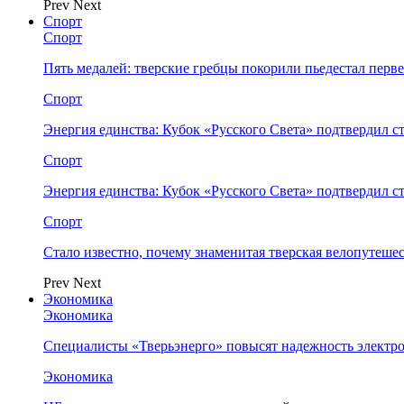
Prev
Next
Спорт
Спорт
Пять медалей: тверские гребцы покорили пьедестал перв
Спорт
Энергия единства: Кубок «Русского Света» подтвердил 
Спорт
Энергия единства: Кубок «Русского Света» подтвердил 
Спорт
Стало известно, почему знаменитая тверская велопутеше
Prev
Next
Экономика
Экономика
Специалисты «Тверьэнерго» повысят надежность электр
Экономика