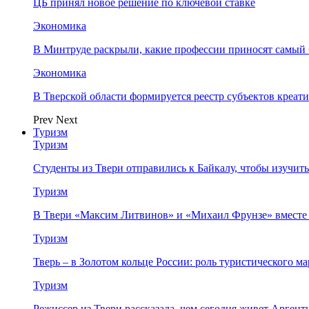
ЦБ принял новое решение по ключевой ставке
Экономика
В Минтруде раскрыли, какие профессии приносят самый
Экономика
В Тверской области формируется реестр субъектов креа
Prev
Next
Туризм
Туризм
Студенты из Твери отправились к Байкалу, чтобы изучит
Туризм
В Твери «Максим Литвинов» и «Михаил Фрунзе» вместе
Туризм
Тверь – в Золотом кольце России: роль туристического 
Туризм
Режиссер из Твери рассказала, чем сегодня живет Аргент