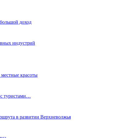
 большой доход
тивных индустрий
ь местные красоты
 с туристами…
маршрута в развитии Верхневолжья
ина