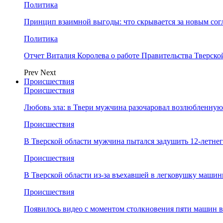
Политика
Принцип взаимной выгоды: что скрывается за новым со
Политика
Отчет Виталия Королева о работе Правительства Тверск
Prev
Next
Происшествия
Происшествия
Любовь зла: в Твери мужчина разочаровал возлюбленную
Происшествия
В Тверской области мужчина пытался задушить 12-летне
Происшествия
В Тверской области из-за въехавшей в легковушку машин
Происшествия
Появилось видео с моментом столкновения пяти машин в