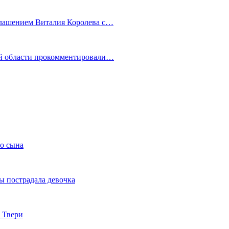
глашением Виталия Королева с…
ой области прокомментировали…
го сына
ы пострадала девочка
 Твери