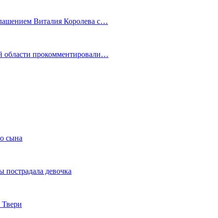
глашением Виталия Королева с…
ой области прокомментировали…
го сына
ы пострадала девочка
 Твери