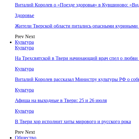
Виталий Королев о «Поезде здоровья» в Кувшиново: «Ви
Здоровье
Жители Тверской области питались опасными куриными
Prev
Next
Культура
Культура
На Трехсвятской в Твери начинающий врач спел о любви 
Культура
Виталий Королев рассказал Министру культуры РФ о соб
Культура
Афиша на выходные в Твери: 25 и 26 июля
Культура
В Твери хор исполнит хиты мирового и русского рока
Prev
Next
Общество