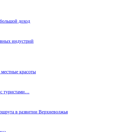
 большой доход
тивных индустрий
ь местные красоты
 с туристами…
маршрута в развитии Верхневолжья
ина