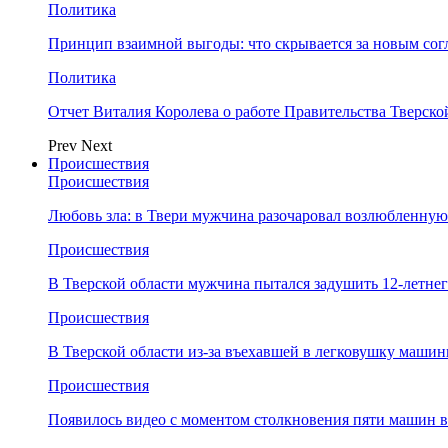
Политика
Принцип взаимной выгоды: что скрывается за новым со
Политика
Отчет Виталия Королева о работе Правительства Тверск
Prev
Next
Происшествия
Происшествия
Любовь зла: в Твери мужчина разочаровал возлюбленную
Происшествия
В Тверской области мужчина пытался задушить 12-летне
Происшествия
В Тверской области из-за въехавшей в легковушку машин
Происшествия
Появилось видео с моментом столкновения пяти машин в