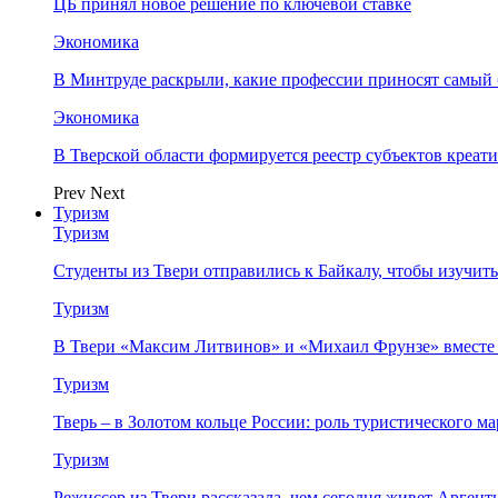
ЦБ принял новое решение по ключевой ставке
Экономика
В Минтруде раскрыли, какие профессии приносят самый
Экономика
В Тверской области формируется реестр субъектов креа
Prev
Next
Туризм
Туризм
Студенты из Твери отправились к Байкалу, чтобы изучит
Туризм
В Твери «Максим Литвинов» и «Михаил Фрунзе» вместе
Туризм
Тверь – в Золотом кольце России: роль туристического 
Туризм
Режиссер из Твери рассказала, чем сегодня живет Аргент