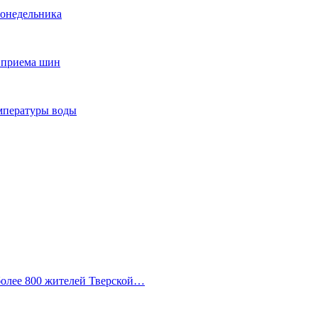
понедельника
т приема шин
мпературы воды
 более 800 жителей Тверской…