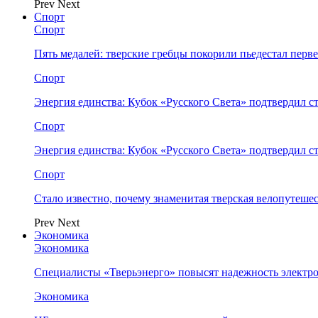
Prev
Next
Спорт
Спорт
Пять медалей: тверские гребцы покорили пьедестал перв
Спорт
Энергия единства: Кубок «Русского Света» подтвердил 
Спорт
Энергия единства: Кубок «Русского Света» подтвердил 
Спорт
Стало известно, почему знаменитая тверская велопутеше
Prev
Next
Экономика
Экономика
Специалисты «Тверьэнерго» повысят надежность электр
Экономика