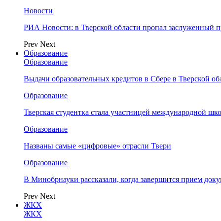
Новости
РИА Новости: в Тверской области пропал заслуженный 
Prev
Next
Образование
Образование
Выдачи образовательных кредитов в Сбере в Тверской обл
Образование
Тверская студентка стала участницей международной шк
Образование
Названы самые «цифровые» отрасли Твери
Образование
В Минобрнауки рассказали, когда завершится прием доку
Prev
Next
ЖКХ
ЖКХ