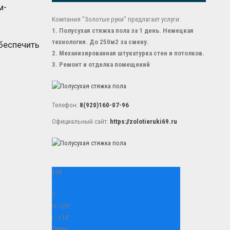
м-
Компания "Золотые руки" предлагает услуги:
1. Полусухая стяжка пола за 1 день. Немецкая
технология. До 250м2 за смену.
обеспечить
2. Механизированная штукатурка стен и потолков.
3. Ремонт и отделка помещений
Телефон:
8(920)160-07-96
Официальный сайт:
https://zolotieruki69.ru
+
28
°
C
H:
+
23°
L:
+
14°
Тверь