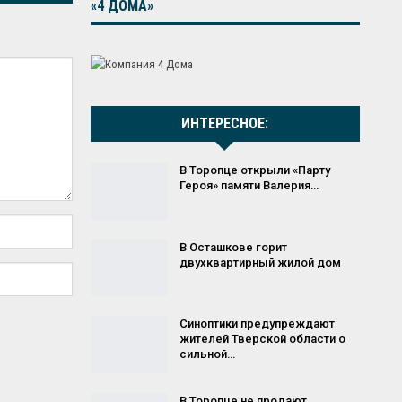
«4 ДОМА»
ИНТЕРЕСНОЕ:
В Торопце открыли «Парту
Героя» памяти Валерия…
В Осташкове горит
двухквартирный жилой дом
Синоптики предупреждают
жителей Тверской области о
сильной…
В Торопце не продают