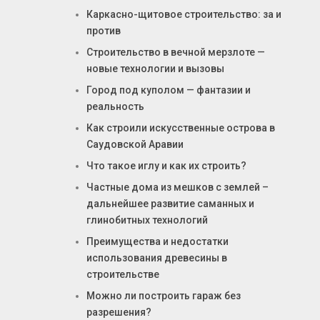
Каркасно-щитовое строительство: за и
против
Строительство в вечной мерзлоте —
новые технологии и вызовы
Город под куполом — фантазии и
реальность
Как строили искусственные острова в
Саудовской Аравии
Что такое иглу и как их строить?
Частные дома из мешков с землей –
дальнейшее развитие саманных и
глинобитных технологий
Преимущества и недостатки
использования древесины в
строительстве
Можно ли построить гараж без
разрешения?