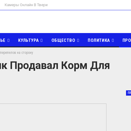
а
Камеры Онлайн В Твери
ЬЕ
КУЛЬТУРА
ОБЩЕСТВО
ПОЛИТИКА
ПР
перепелов на сторону
ДОМ И САД
ИНТЕРЕСНОЕ
к Продавал Корм Для
П