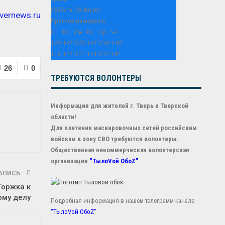
Суббота, 08 Август
tvernews.ru
Прогноз на неделю
Пт
Вс
Пн
Вт
Ср
Чт
+
28°
+
22°
+
23°
+
22°
+
16°
+
18°
+
18°
+
12°
+
11°
+
14°
+
11°
+
8°
26
0
ТРЕБУЮТСЯ ВОЛОНТЕРЫ
Информация для жителей г. Тверь и Тверской
области!
Для плетения маскировочных сетей российским
войскам в зону СВО требуются волонтеры.
Общественная некоммерческая волонтерская
организация
“ТылоVой ОбоZ”
АПИСЬ
Торжка к
ому делу
Подробная информация в нашем телеграмм-канале
“ТылоVой ОбоZ”