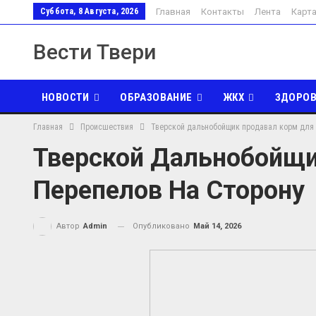
Суббота, 8 Августа, 2026
Главная
Контакты
Лента
Карт
Вести Твери
НОВОСТИ
ОБРАЗОВАНИЕ
ЖКХ
ЗДОРОВ
Главная
Происшествия
Тверской дальнобойщик продавал корм для 
ЭКОНОМИКА
ТУРИЗМ
РЕЛИГИЯ
ПОЭЗИЯ
Тверской Дальнобойщи
Перепелов На Сторону
Опубликовано
Май 14, 2026
Автор
Admin