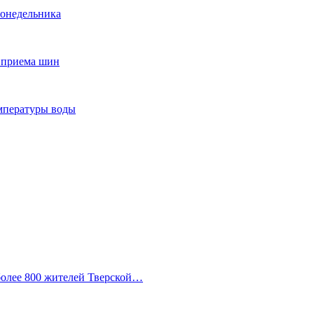
понедельника
т приема шин
мпературы воды
 более 800 жителей Тверской…