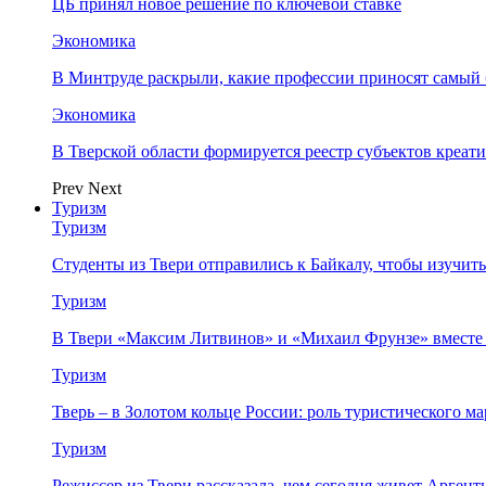
ЦБ принял новое решение по ключевой ставке
Экономика
В Минтруде раскрыли, какие профессии приносят самый
Экономика
В Тверской области формируется реестр субъектов креа
Prev
Next
Туризм
Туризм
Студенты из Твери отправились к Байкалу, чтобы изучит
Туризм
В Твери «Максим Литвинов» и «Михаил Фрунзе» вместе
Туризм
Тверь – в Золотом кольце России: роль туристического 
Туризм
Режиссер из Твери рассказала, чем сегодня живет Аргент