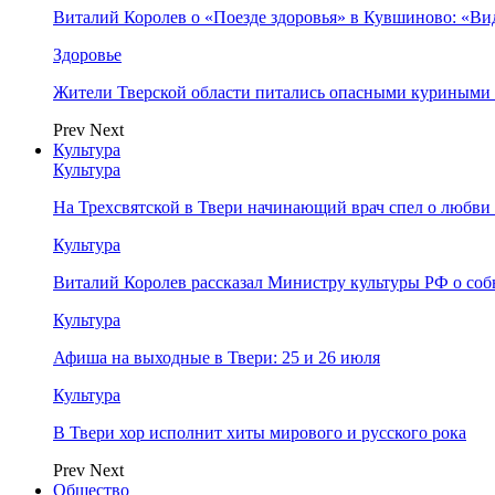
Виталий Королев о «Поезде здоровья» в Кувшиново: «Ви
Здоровье
Жители Тверской области питались опасными куриными
Prev
Next
Культура
Культура
На Трехсвятской в Твери начинающий врач спел о любви 
Культура
Виталий Королев рассказал Министру культуры РФ о соб
Культура
Афиша на выходные в Твери: 25 и 26 июля
Культура
В Твери хор исполнит хиты мирового и русского рока
Prev
Next
Общество