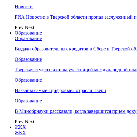
Новости
РИА Новости: в Тверской области пропал заслуженный 
Prev
Next
Образование
Образование
Выдачи образовательных кредитов в Сбере в Тверской обл
Образование
Тверская студентка стала участницей международной шк
Образование
Названы самые «цифровые» отрасли Твери
Образование
В Минобрнауки рассказали, когда завершится прием доку
Prev
Next
ЖКХ
ЖКХ