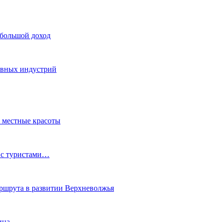
 большой доход
тивных индустрий
ь местные красоты
 с туристами…
маршрута в развитии Верхневолжья
ина