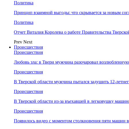
Политика
Принцип взаимной выгоды: что скрывается за новым со
Политика
Отчет Виталия Королева о работе Правительства Тверск
Prev
Next
Происшествия
Происшествия
Любовь зла: в Твери мужчина разочаровал возлюбленную
Происшествия
В Тверской области мужчина пытался задушить 12-летне
Происшествия
В Тверской области из-за въехавшей в легковушку машин
Происшествия
Появилось видео с моментом столкновения пяти машин в