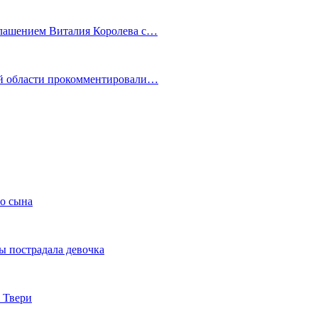
глашением Виталия Королева с…
ой области прокомментировали…
го сына
ы пострадала девочка
 Твери