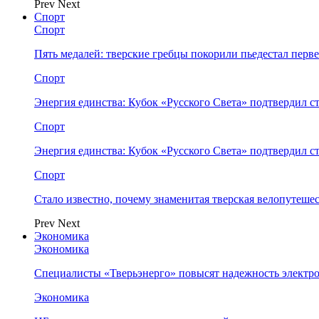
Prev
Next
Спорт
Спорт
Пять медалей: тверские гребцы покорили пьедестал перв
Спорт
Энергия единства: Кубок «Русского Света» подтвердил 
Спорт
Энергия единства: Кубок «Русского Света» подтвердил 
Спорт
Стало известно, почему знаменитая тверская велопутеше
Prev
Next
Экономика
Экономика
Специалисты «Тверьэнерго» повысят надежность электр
Экономика