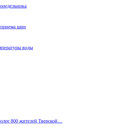
понедельника
т приема шин
мпературы воды
 более 800 жителей Тверской…