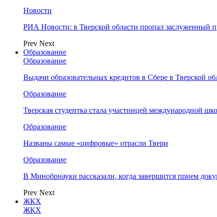
Новости
РИА Новости: в Тверской области пропал заслуженный 
Prev
Next
Образование
Образование
Выдачи образовательных кредитов в Сбере в Тверской обл
Образование
Тверская студентка стала участницей международной шк
Образование
Названы самые «цифровые» отрасли Твери
Образование
В Минобрнауки рассказали, когда завершится прием доку
Prev
Next
ЖКХ
ЖКХ