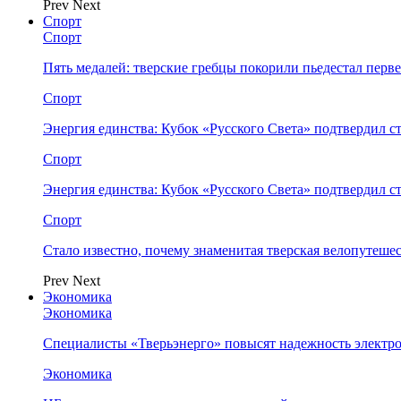
Prev
Next
Спорт
Спорт
Пять медалей: тверские гребцы покорили пьедестал перв
Спорт
Энергия единства: Кубок «Русского Света» подтвердил 
Спорт
Энергия единства: Кубок «Русского Света» подтвердил 
Спорт
Стало известно, почему знаменитая тверская велопутеше
Prev
Next
Экономика
Экономика
Специалисты «Тверьэнерго» повысят надежность электр
Экономика