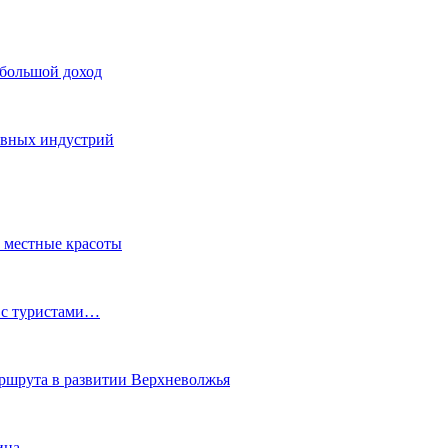
 большой доход
тивных индустрий
ь местные красоты
 с туристами…
маршрута в развитии Верхневолжья
ина