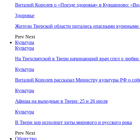
Виталий Королев о «Поезде здоровья» в Кувшиново: «Ви
Здоровье
Жители Тверской области питались опасными куриными
Prev
Next
Культура
Культура
На Трехсвятской в Твери начинающий врач спел о любви 
Культура
Виталий Королев рассказал Министру культуры РФ о соб
Культура
Афиша на выходные в Твери: 25 и 26 июля
Культура
В Твери хор исполнит хиты мирового и русского рока
Prev
Next
Общество