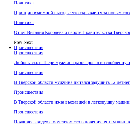
Политика
Принцип взаимной выгоды: что скрывается за новым со
Политика
Отчет Виталия Королева о работе Правительства Тверск
Prev
Next
Происшествия
Происшествия
Любовь зла: в Твери мужчина разочаровал возлюбленную
Происшествия
В Тверской области мужчина пытался задушить 12-летне
Происшествия
В Тверской области из-за въехавшей в легковушку машин
Происшествия
Появилось видео с моментом столкновения пяти машин в