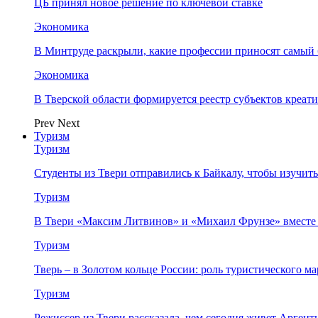
ЦБ принял новое решение по ключевой ставке
Экономика
В Минтруде раскрыли, какие профессии приносят самый
Экономика
В Тверской области формируется реестр субъектов креа
Prev
Next
Туризм
Туризм
Студенты из Твери отправились к Байкалу, чтобы изучит
Туризм
В Твери «Максим Литвинов» и «Михаил Фрунзе» вместе
Туризм
Тверь – в Золотом кольце России: роль туристического 
Туризм
Режиссер из Твери рассказала, чем сегодня живет Аргент