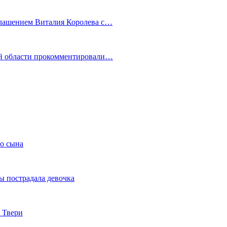
глашением Виталия Королева с…
ой области прокомментировали…
го сына
ы пострадала девочка
 Твери