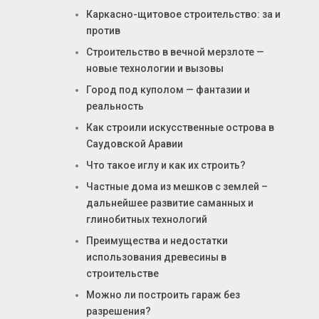
Каркасно-щитовое строительство: за и
против
Строительство в вечной мерзлоте —
новые технологии и вызовы
Город под куполом — фантазии и
реальность
Как строили искусственные острова в
Саудовской Аравии
Что такое иглу и как их строить?
Частные дома из мешков с землей –
дальнейшее развитие саманных и
глинобитных технологий
Преимущества и недостатки
использования древесины в
строительстве
Можно ли построить гараж без
разрешения?