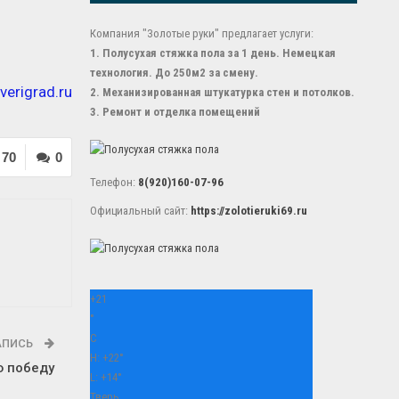
Компания "Золотые руки" предлагает услуги:
1. Полусухая стяжка пола за 1 день. Немецкая
технология. До 250м2 за смену.
tverigrad.ru
2. Механизированная штукатурка стен и потолков.
3. Ремонт и отделка помещений
70
0
Телефон:
8(920)160-07-96
Официальный сайт:
https://zolotieruki69.ru
+
21
°
C
АПИСЬ
H:
+
22°
ю победу
L:
+
14°
Тверь