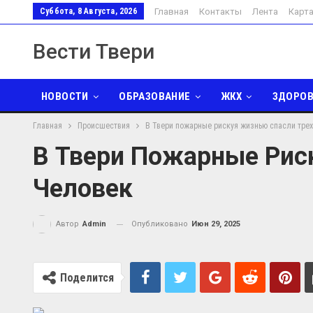
Суббота, 8 Августа, 2026
Главная
Контакты
Лента
Карт
Вести Твери
НОВОСТИ
ОБРАЗОВАНИЕ
ЖКХ
ЗДОРОВ
Главная
Происшествия
В Твери пожарные рискуя жизнью спасли тре
ЭКОНОМИКА
ТУРИЗМ
РЕЛИГИЯ
ПОЭЗИЯ
В Твери Пожарные Рис
Человек
Опубликовано
Июн 29, 2025
Автор
Admin
Поделится