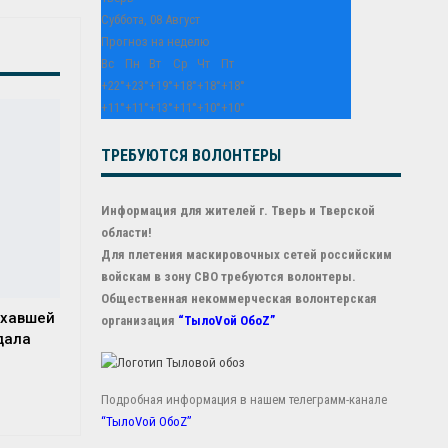
Суббота, 08 Август
Прогноз на неделю
Вс
Пн
Вт
Ср
Чт
Пт
+
22°
+
23°
+
19°
+
18°
+
18°
+
18°
+
11°
+
11°
+
13°
+
11°
+
10°
+
10°
ТРЕБУЮТСЯ ВОЛОНТЕРЫ
Информация для жителей г. Тверь и Тверской
области!
Для плетения маскировочных сетей российским
войскам в зону СВО требуются волонтеры.
Общественная некоммерческая волонтерская
ехавшей
организация
“ТылоVой ОбоZ”
дала
Подробная информация в нашем телеграмм-канале
“ТылоVой ОбоZ”