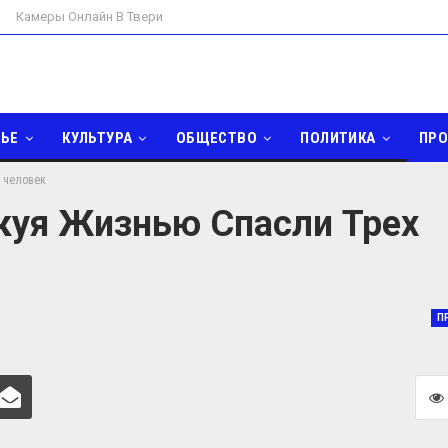
а
Камеры Онлайн В Твери
ЬЕ
КУЛЬТУРА
ОБЩЕСТВО
ПОЛИТИКА
ПР
х человек
ДОМ И САД
ИНТЕРЕСНОЕ
куя Жизнью Спасли Трех
П