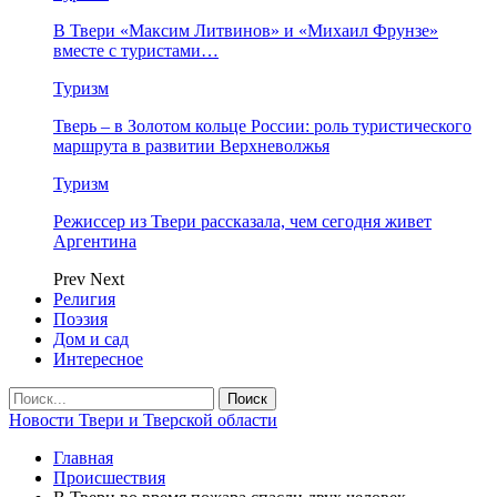
В Твери «Максим Литвинов» и «Михаил Фрунзе»
вместе с туристами…
Туризм
Тверь – в Золотом кольце России: роль туристического
маршрута в развитии Верхневолжья
Туризм
Режиссер из Твери рассказала, чем сегодня живет
Аргентина
Prev
Next
Религия
Поэзия
Дом и сад
Интересное
Новости Твери и Тверской области
Главная
Происшествия