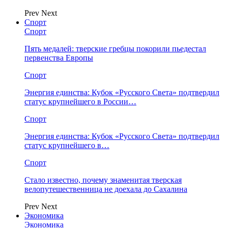
Prev
Next
Спорт
Спорт
Пять медалей: тверские гребцы покорили пьедестал
первенства Европы
Спорт
Энергия единства: Кубок «Русского Света» подтвердил
статус крупнейшего в России…
Спорт
Энергия единства: Кубок «Русского Света» подтвердил
статус крупнейшего в…
Спорт
Стало известно, почему знаменитая тверская
велопутешественница не доехала до Сахалина
Prev
Next
Экономика
Экономика