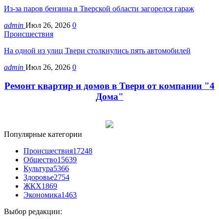
Из-за паров бензина в Тверской области загорелся гараж
admin
Июл 26, 2026
0
Происшествия
На одной из улиц Твери столкнулись пять автомобилей
admin
Июл 26, 2026
0
Ремонт квартир и домов в Твери от компании "4
Дома"
Популярные категории
Происшествия
17248
Общество
15639
Культура
5366
Здоровье
2754
ЖКХ
1869
Экономика
1463
Выбор редакции: