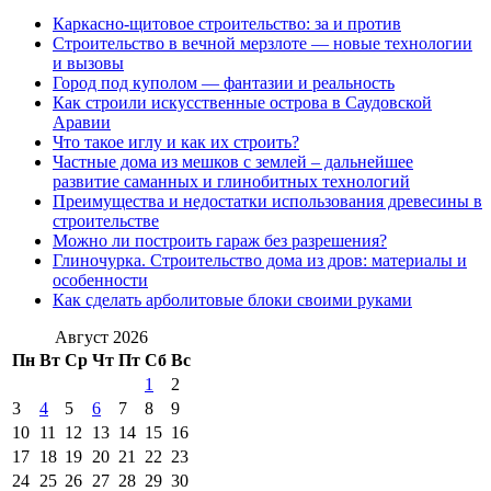
Каркасно-щитовое строительство: за и против
Строительство в вечной мерзлоте — новые технологии
и вызовы
Город под куполом — фантазии и реальность
Как строили искусственные острова в Саудовской
Аравии
Что такое иглу и как их строить?
Частные дома из мешков с землей – дальнейшее
развитие саманных и глинобитных технологий
Преимущества и недостатки использования древесины в
строительстве
Можно ли построить гараж без разрешения?
Глиночурка. Строительство дома из дров: материалы и
особенности
Как сделать арболитовые блоки своими руками
Август 2026
Пн
Вт
Ср
Чт
Пт
Сб
Вс
1
2
3
4
5
6
7
8
9
10
11
12
13
14
15
16
17
18
19
20
21
22
23
24
25
26
27
28
29
30