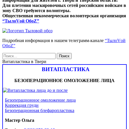
Информация для жителей г. Тверь и Тверской области!
Для плетения маскировочных сетей российским войскам в
зону СВО требуются волонтеры.
Общественная некоммерческая волонтерская организация
“ТылоVой ОбоZ”
Подробная информация в нашем телеграмм-канале
“ТылоVой
ОбоZ”
Витапластика в Твери
ВИТАПЛАСТИКА
БЕЗОПЕРАЦИОННОЕ ОМОЛОЖЕНИЕ ЛИЦА
Безоперационное омоложение лица
Коррекция груди
Безоперационная блефаропластика
Мастер Ольга