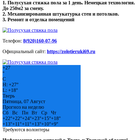
1. Полусухая стяжка пола за 1 день. Немецкая технология.
До 250м2 за смену.
2. Механизированная штукатурка стен и потолков.
3. Ремонт и отделка помещений
Телефон:
8(920)160-07-96
Официальный сайт:
https://zolotieruki69.ru
+
27
°
C
H:
+
27°
L:
+
18°
Тверь
Пятница, 07 Август
Прогноз на неделю
Сб
Вс
Пн
Вт
Ср
Чт
+
22°
+
22°
+
24°
+
23°
+
15°
+
18°
+
13°
+
11°
+
11°
+
13°
+
10°
+
9°
Требуются волонтеры