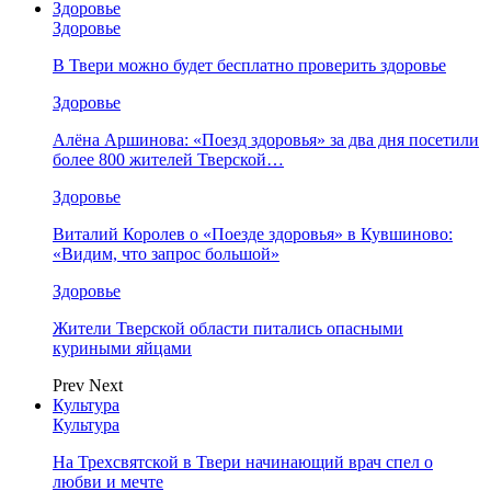
Здоровье
Здоровье
В Твери можно будет бесплатно проверить здоровье
Здоровье
Алёна Аршинова: «Поезд здоровья» за два дня посетили
более 800 жителей Тверской…
Здоровье
Виталий Королев о «Поезде здоровья» в Кувшиново:
«Видим, что запрос большой»
Здоровье
Жители Тверской области питались опасными
куриными яйцами
Prev
Next
Культура
Культура
На Трехсвятской в Твери начинающий врач спел о
любви и мечте