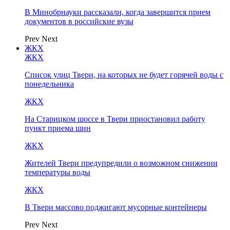
В Минобрнауки рассказали, когда завершится прием
документов в российские вузы
Prev
Next
ЖКХ
ЖКХ
Список улиц Твери, на которых не будет горячей воды с
понедельника
ЖКХ
На Старицком шоссе в Твери приостановил работу
пункт приема шин
ЖКХ
Жителей Твери предупредили о возможном снижении
температуры воды
ЖКХ
В Твери массово поджигают мусорные контейнеры
Prev
Next