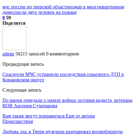
мчс россии по тверской области
пожар в многоквартирном
доме
спасли двух человек на пожаре
0
59
Поделится
admin
50215 записей
0 комментариев
Предыдущая запись
Спасатели МЧС устранили последствия серьезного ДТП в
Конаковском округе
Следующая запись
По рации передали о начале войны: история радиста, ветерана
ВОВ Арсения Сухопарова
Вам также могут понравиться
Еще от автора
Происшествия
Любовь зла: в Твери мужчина разочаровал возлюбленную