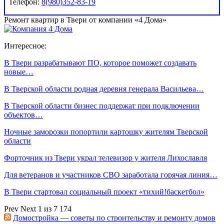
Телефон:
8(980)352-83-19
Ремонт квартир в Твери от компании «4 Дома»
Интересное:
В Твери разрабатывают ПО, которое поможет создавать
новые…
В Тверской области родная деревня генерала Васильева…
В Тверской области бизнес поддержат при подключении
объектов…
Ночные заморозки попортили картошку жителям Тверской
области
Форточник из Твери украл телевизор у жителя Лихославля
Для ветеранов и участников СВО заработала горячая линия…
В Твери стартовал социальный проект «тихий!баскетбол»
Prev
Next
1 из 7 174
Домостройка — советы по строительству и ремонту домов