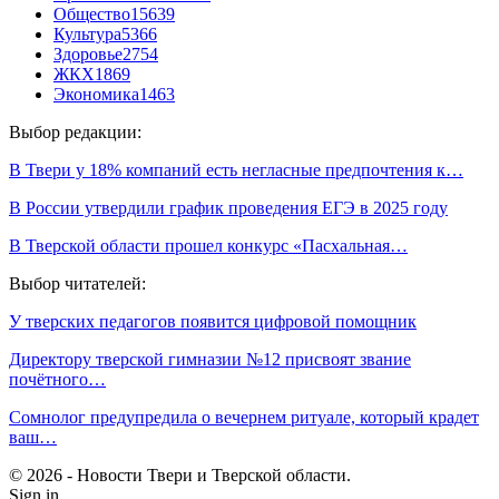
Общество
15639
Культура
5366
Здоровье
2754
ЖКХ
1869
Экономика
1463
Выбор редакции:
В Твери у 18% компаний есть негласные предпочтения к…
В России утвердили график проведения ЕГЭ в 2025 году
В Тверской области прошел конкурс «Пасхальная…
Выбор читателей:
У тверских педагогов появится цифровой помощник
Директору тверской гимназии №12 присвоят звание
почётного…
Сомнолог предупредила о вечернем ритуале, который крадет
ваш…
© 2026 - Новости Твери и Тверской области.
Sign in