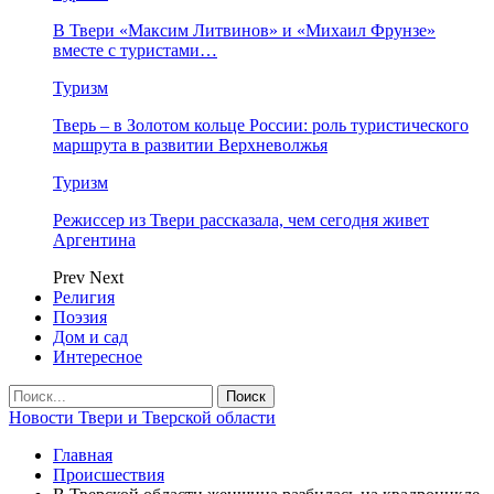
В Твери «Максим Литвинов» и «Михаил Фрунзе»
вместе с туристами…
Туризм
Тверь – в Золотом кольце России: роль туристического
маршрута в развитии Верхневолжья
Туризм
Режиссер из Твери рассказала, чем сегодня живет
Аргентина
Prev
Next
Религия
Поэзия
Дом и сад
Интересное
Новости Твери и Тверской области
Главная
Происшествия