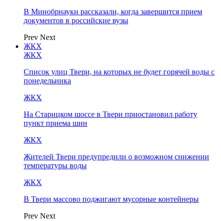
В Минобрнауки рассказали, когда завершится прием
документов в российские вузы
Prev
Next
ЖКХ
ЖКХ
Список улиц Твери, на которых не будет горячей воды с
понедельника
ЖКХ
На Старицком шоссе в Твери приостановил работу
пункт приема шин
ЖКХ
Жителей Твери предупредили о возможном снижении
температуры воды
ЖКХ
В Твери массово поджигают мусорные контейнеры
Prev
Next