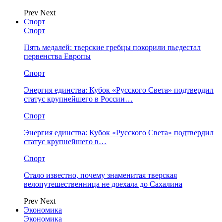
Prev
Next
Спорт
Спорт
Пять медалей: тверские гребцы покорили пьедестал
первенства Европы
Спорт
Энергия единства: Кубок «Русского Света» подтвердил
статус крупнейшего в России…
Спорт
Энергия единства: Кубок «Русского Света» подтвердил
статус крупнейшего в…
Спорт
Стало известно, почему знаменитая тверская
велопутешественница не доехала до Сахалина
Prev
Next
Экономика
Экономика