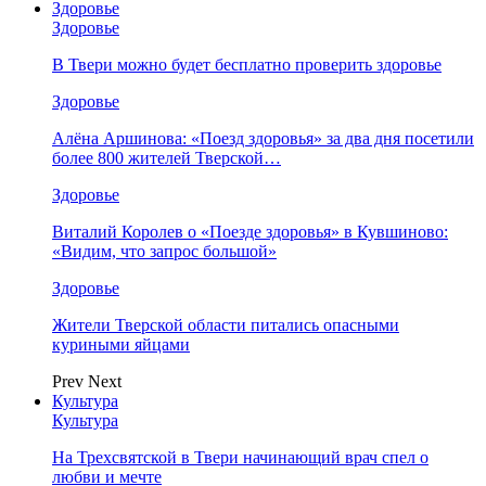
Здоровье
Здоровье
В Твери можно будет бесплатно проверить здоровье
Здоровье
Алёна Аршинова: «Поезд здоровья» за два дня посетили
более 800 жителей Тверской…
Здоровье
Виталий Королев о «Поезде здоровья» в Кувшиново:
«Видим, что запрос большой»
Здоровье
Жители Тверской области питались опасными
куриными яйцами
Prev
Next
Культура
Культура
На Трехсвятской в Твери начинающий врач спел о
любви и мечте