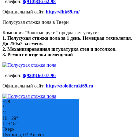
Телефон:
8(910)836-62-98
Официальный сайт:
https://fhk69.ru/
Полусухая стяжка пола в Твери
Компания "Золотые руки" предлагает услуги:
1. Полусухая стяжка пола за 1 день. Немецкая технология.
До 250м2 за смену.
2. Механизированная штукатурка стен и потолков.
3. Ремонт и отделка помещений
Телефон:
8(920)160-07-96
Официальный сайт:
https://zolotieruki69.ru
+
28
°
C
H:
+
29°
L:
+
18°
Тверь
Пятница, 07 Август