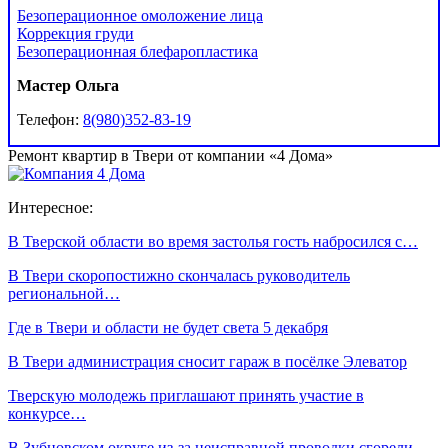
Безоперационное омоложение лица
Коррекция груди
Безоперационная блефаропластика
Мастер Ольга
Телефон:
8(980)352-83-19
Ремонт квартир в Твери от компании «4 Дома»
Интересное:
В Тверской области во время застолья гость набросился с…
В Твери скоропостижно скончалась руководитель
региональной…
Где в Твери и области не будет света 5 декабря
В Твери администрация сносит гараж в посёлке Элеватор
Тверскую молодежь приглашают принять участие в
конкурсе…
В Зубцовском округе из-за неисправной проводки сгорели