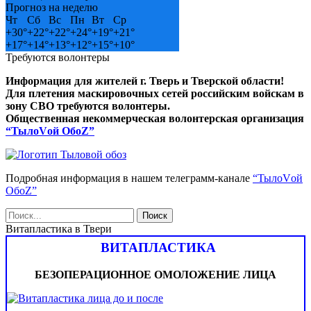
Прогноз на неделю
Чт
Сб
Вс
Пн
Вт
Ср
+
30°
+
22°
+
22°
+
24°
+
19°
+
21°
+
17°
+
14°
+
13°
+
12°
+
15°
+
10°
Требуются волонтеры
Информация для жителей г. Тверь и Тверской области!
Для плетения маскировочных сетей российским войскам в
зону СВО требуются волонтеры.
Общественная некоммерческая волонтерская организация
“ТылоVой ОбоZ”
Подробная информация в нашем телеграмм-канале
“ТылоVой
ОбоZ”
Витапластика в Твери
ВИТАПЛАСТИКА
БЕЗОПЕРАЦИОННОЕ ОМОЛОЖЕНИЕ ЛИЦА